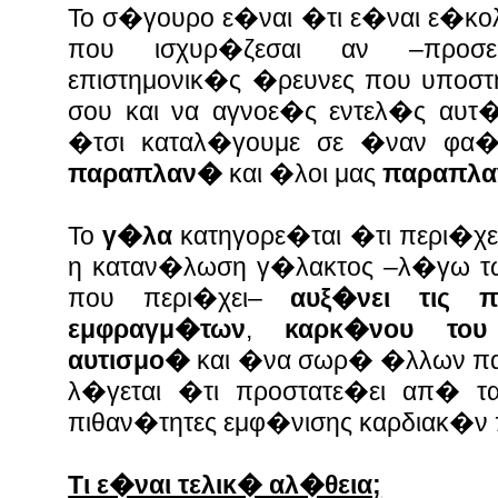
Το σ�γουρο ε�ναι �τι ε�ναι ε�κο
που ισχυρ�ζεσαι αν –προσε
επιστημονικ�ς �ρευνες που υποστ
σου και να αγνοε�ς εντελ�ς αυτ
�τσι καταλ�γουμε σε �ναν φα�
παραπλαν�
και �λοι μας
παραπλα
Το
γ�λα
κατηγορε�ται �τι περι�χε
η καταν�λωση γ�λακτος
–
λ�γω τ
που περι�χει
–
αυξ�νει τις π
εμφραγμ�των
,
καρκ�νου του
αυτισμο�
και �να σωρ� �λλων πα
λ�γεται �τι προστατε�ει απ� τα 
πιθαν�τητες εμφ�νισης καρδιακ�
Τι ε�ναι τελικ� αλ�θεια;