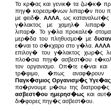
Το κρ�ας και γενικ� τα ζω�κ� π
πηγ� κορεσμ�νων λιπαρ�ν που π
με φειδ�.
ΑΛΛΑ
, ως καταναλωτ�ς
γ�λακτος με χαμηλ� λιπαρ�
λιπαρ�.
Το γ�λα προκαλε� στομα
μερ�δα του πληθυσμο� με
δυσα
ε�ναι το σ�κχαρο στο γ�λα.
ΑΛΛΑ
επιλογ� του γ�λακτος χωρ�ς λ
πλο�σια πηγ� ασβεστ�ου ε�κο
τον οργανισμο. Οπ�τε ε�ναι και
τρ�φιμο, �πως αναφ�ρουν
Παγκ�σμιος Οργανισμ�ς Υγε�ας
πα�ρνουμε μ�σω της διατροφ�ς
ασβεστ�ου ημερησ�ως
και αυτ
δι�φορες πηγ�ς ασβεστ�ου.