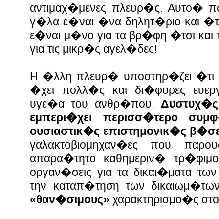
αντιμαχ�μενες πλευρ�ς. Αυτο� π
γ�λα ε�ναι �να δηλητ�ριο και �τ
ε�ναι μ�νο για τα βρ�φη �τσι και
για τις μικρ�ς αγελ�δες!
Η �λλη πλευρ� υποστηρ�ζει �τι
�χει πολλ�ς και δι�φορες ευεργ
υγε�α του ανθρ�που.
Δυστυχ�ς
εμπερι�χει περισσ�τερο συμ
ουσιαστικ�ς επιστημονικ�ς β�σε
γαλακτοβιομηχαν�ες που παρ
απαρα�τητο καθημεριν� τρ�φιμ
οργαν�σεις για τα δικαι�ματα τ
την καταπ�τηση των δικαιωμ�τω
«θαν�σιμους»
χαρακτηρισμο�ς στο