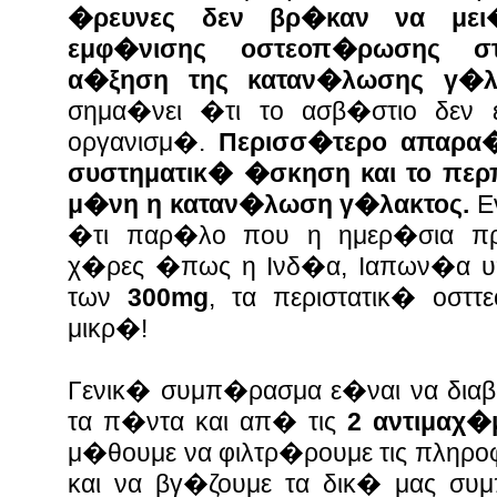
�ρευνες δεν βρ�καν να μει
εμφ�νισης οστεοπ�ρωσης 
α�ξηση της καταν�λωσης γ�λ
σημα�νει �τι το ασβ�στιο δεν 
οργανισμ�.
Περισσ�τερο απαρα
συστηματικ� �σκηση και το πε
μ�νη η καταν�λωση γ�λακτος.
Ε
�τι παρ�λο που η ημερ�σια π
χ�ρες �πως η Ινδ�α, Ιαπων�α υ
των
300mg
, τα περιστατικ� οσ
μικρ�!
Γενικ� συμπ�ρασμα ε�ναι να διαβ
τα π�ντα και απ� τις
2 αντιμαχ�
μ�θουμε να φιλτρ�ρουμε τις πληρ
και να βγ�ζουμε τα δικ� μας συ