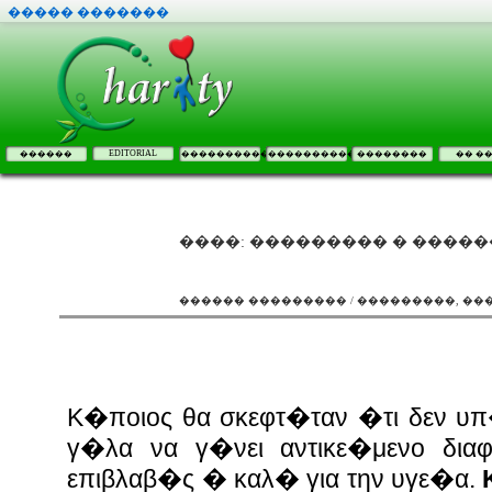
����� �������
EDITORIAL
������
����������
����������
��������
�� �
����: ��������� � ����
������ ��������� / ���������, ��
Κ�ποιος θα σκεφτ�ταν �τι δεν υπ
γ�λα να γ�νει αντικε�μενο δια
επιβλαβ�ς � καλ� για την υγε�α.