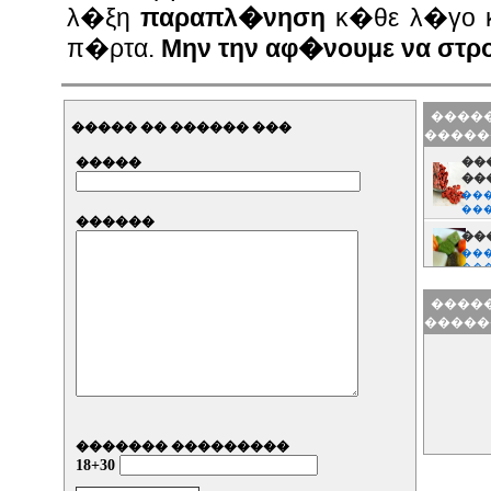
λ�ξη
παραπλ�νηση
κ�θε λ�γο κα
π�ρτα.
Μην την αφ�νουμε να στρ
�����
����� �� ������ ���
�����
�����
��
��
���
��
������
��
���
��
�����
�����
������� ���������
18+30