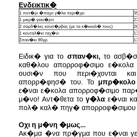
Ενδεικτικ�
1 ποτ�ρι �παχο γ�λα περι�χει
3
1 μικρ� γιαο�ρτι
2
2 σαρδ�λες κονσ�ρβας (με τα κ�κκαλ� τους)
2
1 κουταλ�κι ταχ�νι
1
Σπαν�κι 90γρ.
1
Eιδικ� για το
σπαν�κι,
το ασβ�στ
καθ�λου απορροφ�σιμο ε�κολ
ουσι�ν που περι�χονται κα
απορρ�φησ� του.
Το
μπρ�κολο
ε�ναι ε�κολα απορροφ�σιμο παρ
μ�νο!
Αντ�θετα το
γ�λα
ε�ναι κα
πολ� καλ� πηγ� απορροφ�σιμου 
Οχι η μ�νη �μως...
Ακ�μα �να πρ�γμα που ε�ναι γε