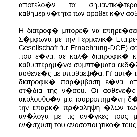
αποτελο�ν τα σημαντικ�τε
καθημεριν�τητα των οροθετικ�ν ασ
Η διατροφ� μπορε� να επηρε�σει 
Σ�μφωνα με την Γερμανικ� Εταιρε
Gesellschaft fur Ernaehrung-DGE)
που ε�ναι σε καλ� διατροφικ� 
καθυστερημ�να συμπτ�ματα εκδ�λ
ασθενε�ς με υποθρεψ�α. Γι’ αυτ� 
διατροφικ� παρ�μβαση ε�ναι α
στ�δια της ν�σου.
Οι ασθενε�ς
ακολουθο�ν μια ισορροπημ�νη δ�α
την επαρκ� πρ�σληψη �λων των 
αν�λογα με τις αν�γκες τους 
εν�σχυση του ανοσοποιητικο� τους