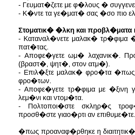
- Γευματ�ζετε με φ�λους � συγγεν
- Κ�ντε τα γε�ματ� σας �σο πιο ε
Στοματικ� �λκη και προβλ�ματα
- Καταναλ�νετε μαλακ� τρ�φιμα
πατ�τας.
- Αποφε�γετε ωμ� λαχανικ�. Προ
(βραστ�, ψητ�, στον ατμ�).
- Επιλ�ξτε μαλακ� φρο�τα �πω
φρο�των.
- Αποφε�γετε τρ�φιμα με �ξινη
λεμ�νι και ντομ�τα.
- Πολτοποι�στε σκληρ�ς τρο
προσθ�στε γιαο�ρτι αν επιθυμε�τε
�πως προαναφ�ρθηκε η διαιτητικ�