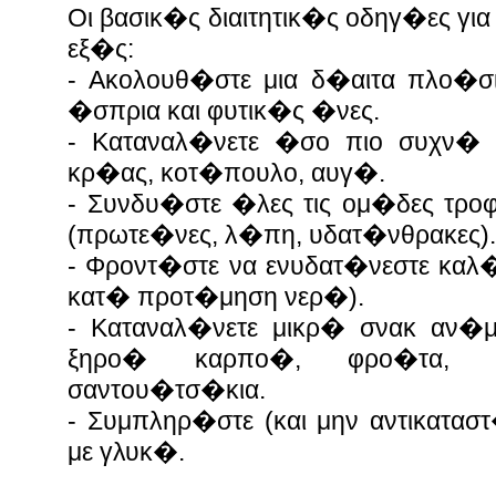
Οι βασικ�ς διαιτητικ�ς οδηγ�ες για
εξ�ς:
- Ακολουθ�στε μια δ�αιτα πλο�σι
�σπρια και φυτικ�ς �νες.
- Καταναλ�νετε �σο πιο συχν�
κρ�ας, κοτ�πουλο, αυγ�.
- Συνδυ�στε �λες τις ομ�δες τρ
(πρωτε�νες, λ�πη, υδατ�νθρακες)
- Φροντ�στε να ενυδατ�νεστε καλ�
κατ� προτ�μηση νερ�).
- Καταναλ�νετε μικρ� σνακ αν�
ξηρο� καρπο�, φρο�τα, γ
σαντου�τσ�κια.
- Συμπληρ�στε (και μην αντικατασ
με γλυκ�.