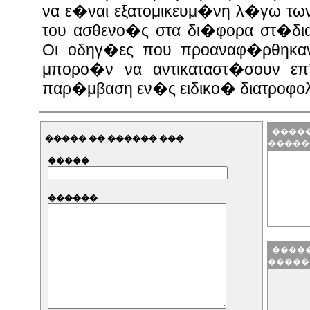
να ε�ναι εξατομικευμ�νη λ�γω τω
του ασθενο�ς στα δι�φορα στ�δι
Οι οδηγ�ες που προαναφ�ρθηκαν
μπορο�ν να αντικαταστ�σουν επ’
παρ�μβαση εν�ς ειδικο� διατροφο
�����
����� �� ������ ���
�����
�����
������
�����
�����