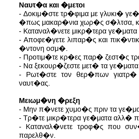
Ναυτ�α και �μετοι
- Δοκιμ�στε τρ�φιμα με γλυκι� γε
�πως μακαρ�νια χωρ�ς σ�λτσα, 
- Καταναλ�νετε μικρ�τερα γε�ματα
- Αποφε�γετε λιπαρ�ς και πικ�ντι
�ντονη οσμ�.
- Προτιμ�τε κρ�ες παρ� ζεστ�ς τ
- Να ξεκουρ�ζεστε μετ� τα γε�ματα
- Ρωτ�στε τον θερ�πων γιατρ�
ναυτ�ας.
Μειωμ�νη �ρεξη
- Μην π�νετε χυμο�ς πριν τα γε�μ
- Τρ�τε μικρ�τερα γε�ματα αλλ� π
- Καταναλ�νετε τροφ�ς που συν
παρελθ�ν.