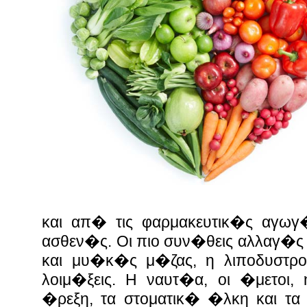
και απ� τις φαρμακευτικ�ς αγω
ασθεν�ς. Οι πιο συν�θεις αλλαγ�ς
και μυ�κ�ς μ�ζας, η λιποδυστρ
λοιμ�ξεις. Η ναυτ�α, οι �μετοι,
�ρεξη, τα στοματικ� �λκη και τ