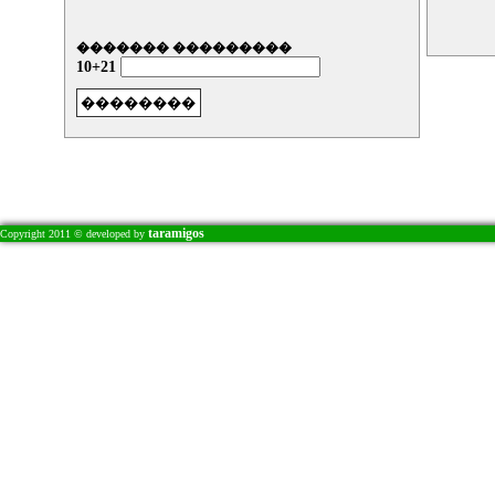
������� ���������
10+21
taramigos
Copyright 2011 © developed by