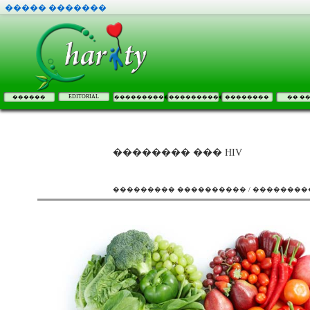
����� �������
EDITORIAL
������
����������
����������
��������
�� �
�������� ��� HIV
��������� ���������� / �������