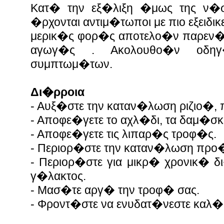
Κατ� την εξ�λιξη �μως της ν�σ
�ρχονται αντιμ�τωποι με πιο εξει
μερικ�ς φορ�ς αποτελο�ν παρεν�ρ
αγωγ�ς . Ακολουθο�ν οδη
συμπτωμ�των.
Δι�ρροια
- Αυξ�στε την καταν�λωση ριζιο�,
- Αποφε�γετε το αχλ�δι, τα δαμ�σκ
- Αποφε�γετε τις λιπαρ�ς τροφ�ς.
- Περιορ�στε την καταν�λωση προ
- Περιορ�στε για μικρ� χρονικ� 
γ�λακτος.
- Μασ�τε αργ� την τροφ� σας.
- Φροντ�στε να ενυδατ�νεστε καλ�