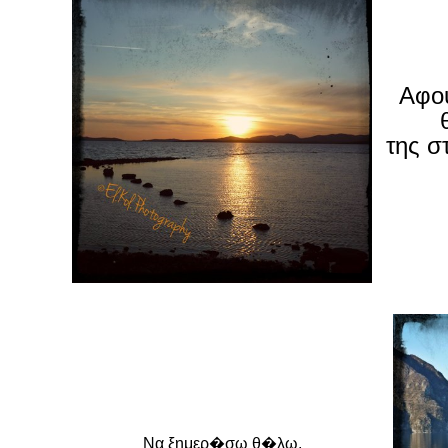
Αφο
της 
Να ξημερ�σω θ�λω,