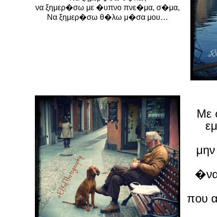
να ξημερ�σω με �υπνο πνε�μα, σ�μα,
Να ξημερ�σω θ�λω μ�σα μου…
Με 
ε
μην
�να
που 