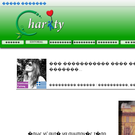
����� �������
EDITORIAL
������
����������
����������
��������
�� �
��� ����������� ���� ��
�������...
��������� ������ / ����������, 
�σως γι’ αυτ� να συμπον�ς τ�σο