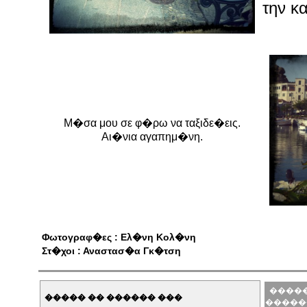
την κ
Μ�σα μου σε φ�ρω να ταξιδε�εις.
Αι�νια αγαπημ�νη.
Φωτογραφ�ες : Ελ�νη Κολ�νη
Στ�χοι : Αναστασ�α Γκ�τση
�����
����� �� ������ ���
�����