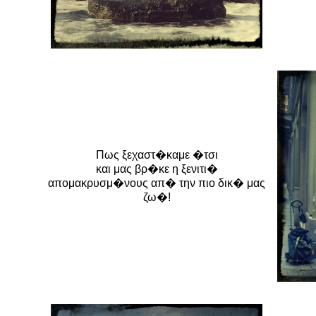
Πως ξεχαστ�καμε �τσι
και μας βρ�κε η ξενιτι�
απομακρυσμ�νους απ� την πιο δικ� μας
ζω�!