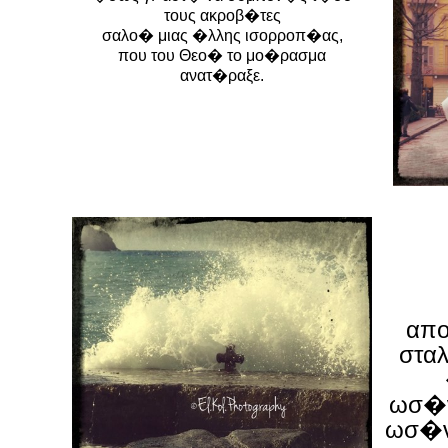
τους ακροβ�τες
σαλο� μιας �λλης ισορροπ�ας,
που του Θεο� το μο�ρασμα
ανατ�ραξε.
απο
σταλ
ωσ�ν
ωσ�ν