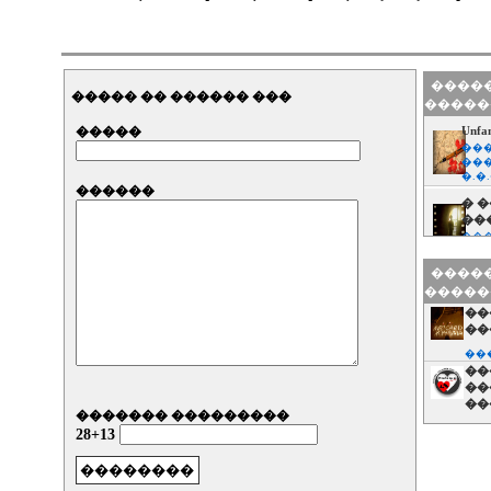
�����
����� �� ������ ���
�����
�����
Unf
���
���
�.�.
������
� 
��
���
��
�����
��
�����
���
���
��
��
���
��
��
��
������� ���������
���
28+13