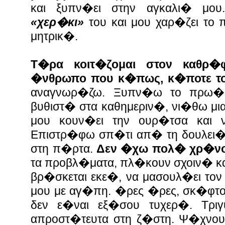
και ξυπν�ει στην αγκαλι� μου.
«χερ�κι»
του και μου χαρ�ζει το 
μητρικ�.
Τ�ρα κοιτ�ζομαι στον καθρ
�νθρωπο που κ�πως, κ�ποτε το
αναγνωρ�ζω. Ξυπν�ω το πρω�
βυθιστ� στα καθημεριν�, νι�θω μ
μου κουν�ει την ουρ�τσα και ν
Επιστρ�φω σπ�τι απ� τη δουλει� 
στη π�ρτα.
Δεν �χω πολ� χρ�νο
τα προβλ�ματα, πλ�κουν σχοιν� κα
βρ�σκεται εκε�, να μασουλ�ει το
μου με αγ�πη. �ρες �ρες, σκ�φτ
δεν ε�ναι εξ�σου τυχερ�. Τρι
απροστ�τευτα στη ζ�στη. Ψ�χνουν