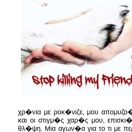
χρ�νια με ροκ�νιζε, μου απομυζο
και οι στιγμ�ς χαρ�ς μου, επισκ
θλ�ψη. Μια αγων�α για το τι με π