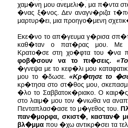
χαμ�νη μου ανεμελι�, μα π�ντα στ
�νας ξ�νος. Δεν αναγν�ριζα τ�πο
μαρτυρ�ει, μια προηγο�μενη σχετικ
Εκε�νο το απ�γευμα γ�ρισα σπ�τ
καθ�ταν ο πατ�ρας μου. Με κ
Κρατο�σε στη χο�φτα του �να 
φοβ�σουν να το πι�σεις.
«Το
�γνεψα με το κεφ�λι μου καταφατικ
μου το �δωσε.
«Κρ�τησε το �σ
κρ�τησα στο στ�θος μου, σκεπασμ�
�λο το Σαββατοκ�ριακο. Ο καιρ�
στο λαιμ� μου τον �νιωθα να ανα
Πενταπλασ�ασε το μ�γεθος του.
Πλ
παν�μορφα, σκιστ�, κασταν� μα
βλ�μμα
που �χω αντικρ�σει τα τε