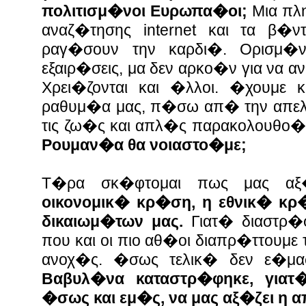
πολιτισμ�νοι Ευρωπα�οι;
Μια πλ
αναζ�τησης internet και τα β�ντ
ραγ�σουν την καρδι�. Ορισμ�ν
εξαιρ�σεις, μα δεν αρκο�ν για να 
Χρει�ζονται και �λλοι. �χουμ
ραθυμ�α μας, π�σω απ� την απελ
τις ζω�ς και απλ�ς παρακολουθο�
Ρουμαν�α θα νοιαστο�με;
Τ�ρα σκ�φτομαι πως μας αξ
οικονομικ� κρ�ση, η εθνικ� κρ
δικαιωμ�των μας.
Γιατ� διαστρ
που και οι πιο αθ�οι διαπρ�ττουμε
ανοχ�ς. �σως τελικ� δεν ε�μα
Βαβυλ�να καταστρ�φηκε, γιατ�
�σως και εμ�ς, να μας αξ�ζει η 