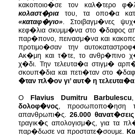
κακοποιο�σε τον καλ�τερο φ
κολαστ�ρια
του, τα οπο�α κατ
«καταφ�γιο»
. Στοιβαγμ�νες ψυχ
κεφ�λια σκυμμ�να στο �δαφος απ
παρ�πονο, πεινασμ�να και κακοπ
προτιμο�σαν την αυτοκαταστροφ
Ακ�μη και τ�τε, το ανθρ�πινο χ
χ�δι. Την τελευτα�α στιγμ� αρπ�
σκουπ�δια και πετι�ταν στο �δα
�ταν πλ�ον γι’ αυτ� η τελευτα�
Ο
Flavius Dumitru Barbulescu
δολοφ�νος
, προσωποπο�ηση τ
απανθρωπι�ς.
26.000 θανατ�σεις
τραγικ�ς απολογισμ�ς, για τα π
παρ�δωσε να προστατε�σουμε.
Κα