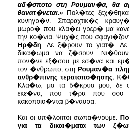
αδ�σποτο στη Ρουμαν�α, θα αρ
θανατ�νεται.»
Πολ�τες ξεχ�θηκα
κυνηγο�ν. Σπαραχτικ�ς κραυγ�
μωρο� που κλα�ει γοερ� μα καν
την κο�νια. Ψυχ�ς που σφαγι�ζοντ
Ηρ�δη
. Δε ξ�ρουν το γιατ�. Δ
δικα�ωμα να ζ�σουν. Νι�θουν,
πον�νε εξ�σου με εσ�να και εμ
τον �νθρωπο, στη
Ρουμαν�α πληρ
ανθρ�πινης τερατοπο�ησης.
Κ�θε
Κλα�ω, μα τα δ�κρυα μου, δε
εκε�να, που τ�ρα που σου μ
κακοποιο�νται β�ναυσα.
Και οι υπ�λοιποι σωπα�νουμε.
Πο
για τα δικαι�ματα των ζ�