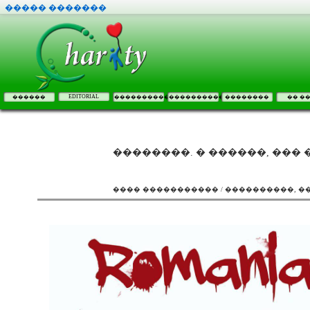
����� �������
EDITORIAL
������
����������
����������
��������
�� �
��������. � ������, ���
���� ����������� / ����������, 