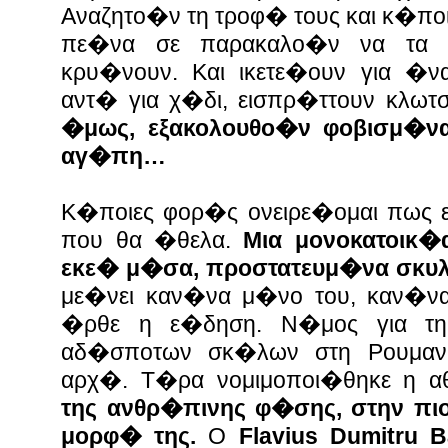
Αναζητο�ν τη τροφ� τους και κ�π
πε�να σε παρακαλο�ν να τα β
κρυ�νουν. Και ικετε�ουν για �
αντ� για χ�δι, εισπρ�ττουν κλω
�μως, εξακολουθο�ν φοβισμ�να
αγ�πη…
Κ�ποιες φορ�ς ονειρε�ομαι πως 
που θα �θελα.
Μια μονοκατοικ�
εκε� μ�σα, προστατευμ�να σκυλ
με�νει καν�να μ�νο του, καν�
�ρθε η ε�δηση. Ν�μος για τ
αδ�σποτων σκ�λων στη Ρουμαν
αρχ�. Τ�ρα νομιμοποι�θηκε η αθ
της ανθρ�πινης φ�σης, στην πι
μορφ� της.
Ο
Flavius Dumitru B