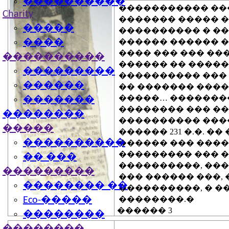
����������
����������� ��
Charity
������� ����� �
�����
���������� � ��
������ ������ �
����
���� ��� ��� �
����������
������ �� �����
���������
���������� ��� 
������
�� ������� ����
�����… �������
�������
�������� ��� ��
��������
���������� ���
�����
������ 231 �.�. 
����������
������ ��� ����
��������� ��� 
�� ���
����������, ��
���������
��� ������ ���,
�������� ��
����������, � �� �
��������.�
Eco-�����
������ 3
��������
��������