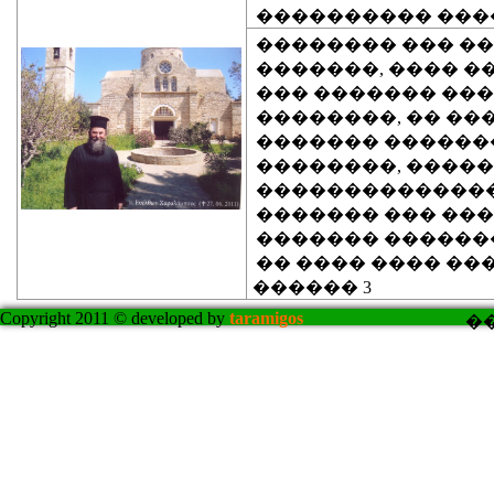
���������� ���
�������� ��� ��
�������, ���� ��
��� ������� ���
��������, �� ��
������� �������
��������, �����
��������������
������� ��� ���
������� ������
�� ���� ���� ���
������ 3
Copyright 2011 © developed by
taramigos
�