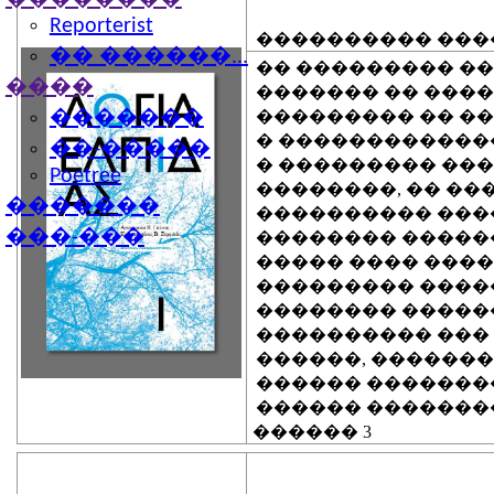
����� �������
Reporterist
���������� ���
�� ������...
�� ��������� ��
����
������� �� ����
��������� �� ��
�������
� ������������
��-�����
� ��������� ��
Poetree
��������, �� ��
�������
���������� ���
���-���
�������� �����
����� ���� ����
��������� �����
�������� �����
���������� ���
������, ������
������ �������
������ �������
������ 3
��...����� ���� 