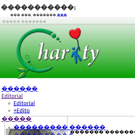
�����������;
��� ���, �������
���
����� �������
������
Editorial
Editorial
+Edito
�����
1600 + 19 = �����
��������� ������
������� ������