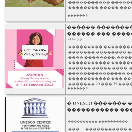
����������� ������ �
�������� ����� ���
������ 8
������ �������
������ ��� ����
e-Charity.gr
��������� ��������
������� �������� �
���� ��������, �����
����������� ������
������ ����� ����. 
��������������� ��
����������� ��� ��
������� 20 ��� 39 ���
������ 8
� UNESCO �������
����������� ��
���������� ���������� 
��� … ����������� �