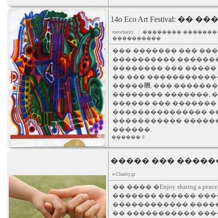
14o Eco Art Festival:
eurocharity / �������� ���
����������
��� ������� ��� ��
���������� �������
�������� ��� �����
�� ��� �����������
�����޻, ��� ����������� ������ ��� �����
�������� �������, 
������ ��� ������� 
��������������� ��
����������� ������ For
������.
������ 8
����� ��� �����
e-Charity.gr
�� ���� �Enjoy sharing a 
������� ������ ���
������������ �����
�� ����������� ���