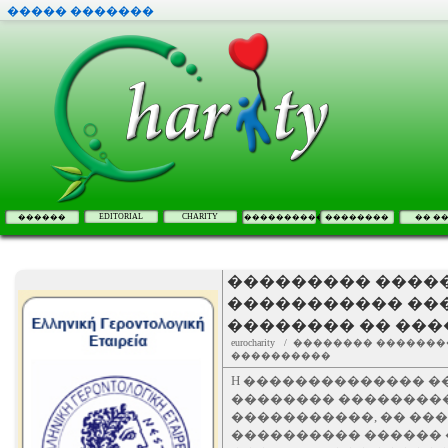
����� �������
EDITORIAL
CHARITY
������
����������
��������
�� �
��������� ����
����������� ��
�������� �� ���
eurocharity / �������� ���
����������
H �������������� �
�������� ��������
�����������, �� ���
���������� ������ 