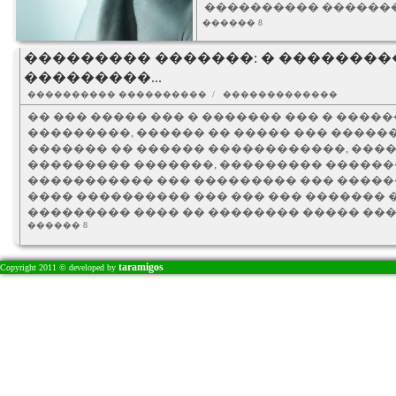
���������� �������
������ 8
��������� �������: � ��������
���������...
���������� ���������� / �������������
�� ��� ����� ��� � ������� ��� � ����
���������, ������ �� ����� ��� ������
������� �� ������ ������������, ���
��������� �������, ��������� ������
����������� ��� ��������� ��� ����
���� ���������� ��� ��� ��� ������� 
��������� ���� �� �������� ����� ���
������ 8
taramigos
Copyright 2011 © developed by