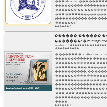
��� Alzheimer ��� ���
��������� �������
������� �� �������
��� ���������� ���
(���������� ��� ��
������).
������ 8
������ ������ 
�������: �Paintings from
eurocharity / �������� ���
����������
� ������ �Paintings from e
������������ �����
������������� ���
������� ��� ������
����������, �� ���
���������� ��������
����������� ��� ��
��������������� ��
���������������� 
��� ��� ��������� 
�������� ��� ��� ��
����.
������ 8