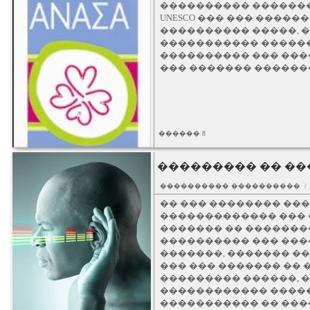
���������� �������
UNESCO ��� ��� �����
���������� �����, 
����������� ������
���������� ��� �����
��� ������� �������
������ 8
��������� �� ��
���������� ���������� 
�� ��� �������� ���.
������������� ��� 
������� �� �������
���������� ��� ����
�������, ������� ��
��� ��� ������� �� 
��������� ������, 
������������ ����
����������� �� ���