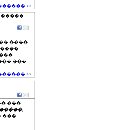
����� >>
�������
�� ����
�����
 ���
���� ���
����� >>
� ���
 �����
,
 ���