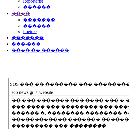
Reporterist
������
����
�������
������
Poetree
�������
���-���
���� �� ������
SOS ��� �� ������� ��� �������
eco news.gr / website
�� ��� ������� ��� ���� ��� �
��� ���� ��� �������� ��� ��
������ �. �������� �������� �
������������ ������� ������
��������� ���
��������
.