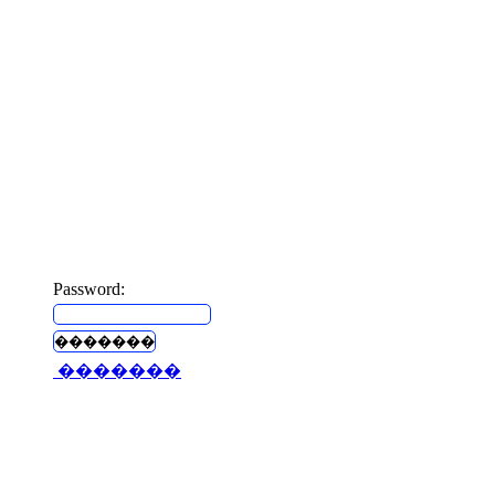
Beta v.2
Password:
�������