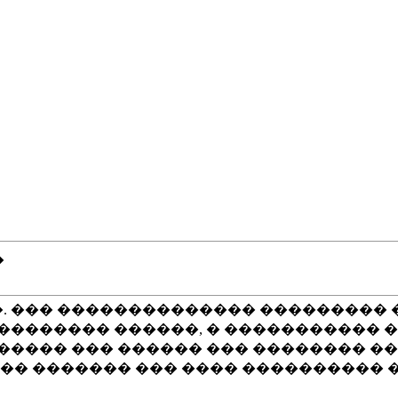
�
.�. ��� �������������� ���������
��������� ������, � ����������� 
����� ��� ������ ��� �������� ��
�� ������� ��� ���� ���������� 