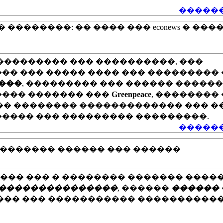
������
�������: �� ���� ��� econews � ��
��������� ��� ����������, ���
�� ��� ����� ���� ��� ��������� 
���
, ��������� ��� ������ �����
���� ������� ���
Greenpeace
, ��������
�� ��� �������� ������������� ��� 
������ ��� ��������� ���������.
������
������� ������ ��� ������
�� ��� � �������� ������� �����
���������������
, ������
������
��� ��� ����������� �����������