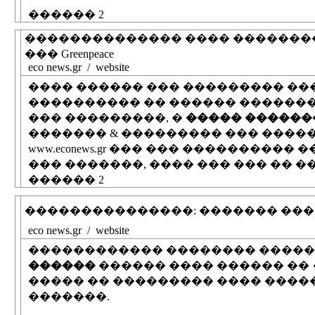
������ 2
�������������� ���� �������� �
��� Greenpeace
eco news.gr / website
���� ������ ��� ��������� ��
���������� �� ������ �������
��� ���������, �
����� ������
������� & ��������� ��� ����
www.econews.gr ��� ��� ��������
��� �������, ���� ��� ��� �� 
������ 2
���������������: ������� ���
eco news.gr / website
������������ �������� ������
������
������ ���� ������ ��
����� �� ��������� ���� ����
�������.