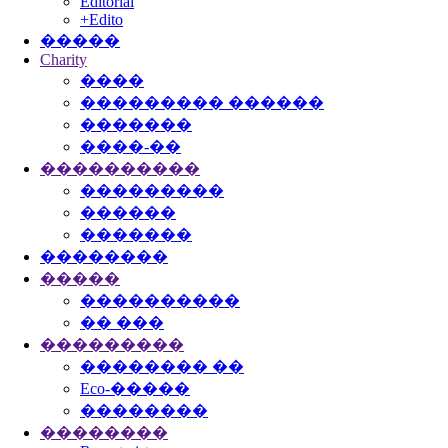
Editorial
+Edito
�����
Charity
����
��������� ������
�������
����-��
����������
���������
������
�������
��������
�����
����������
�� ���
���������
�������� ��
Eco-�����
��������
��������