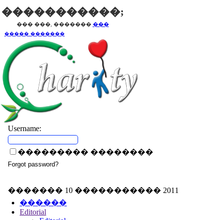
�����������;
��� ���, �������
���
����� �������
Username:
��������� ��������
������� 10 ����������� 2011
������
Editorial