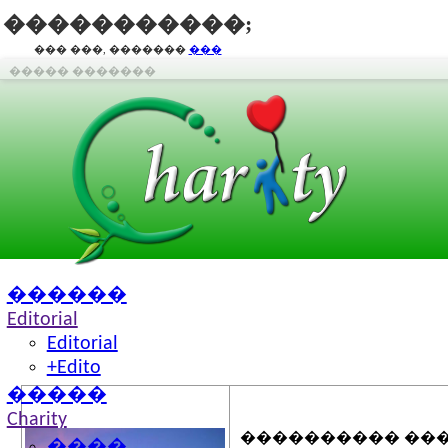
�����������;
��� ���, �������
���
����� �������
������
Editorial
Editorial
+Edito
�����
������ ��� ���
Charity
���������� ���