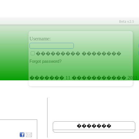
Beta v.2.5
Username:
��������� ��������
������� 11 ����������� 2011
�������