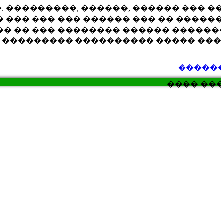
. ���������, ������, ������ ��� �
 ��� ��� ��� ������ ��� �� �����
�� �� ��� �������� ������ �����
 ��������� ���������� ����� ��
������
���� ���