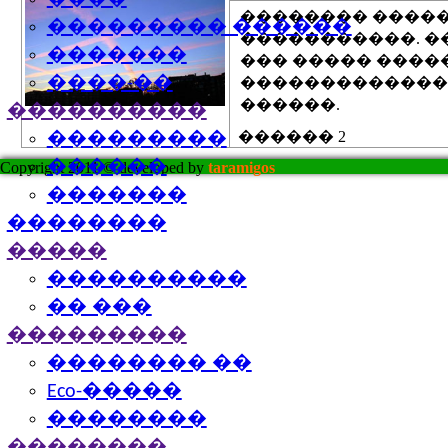
����
�������� �����
��������� ������
�����������. ��
�������
��� ����� ����
����-��
�������������
������.
����������
������ 2
���������
������
Copyright 2011 © developed by
taramigos
�������
��������
�����
����������
�� ���
���������
�������� ��
Eco-�����
��������