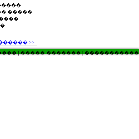
�����
�� �����
�����
��
����� >>
��� | ����� ������� | �����������