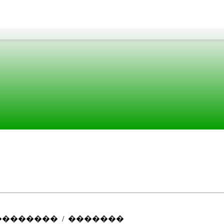
���� ����
������� / �������