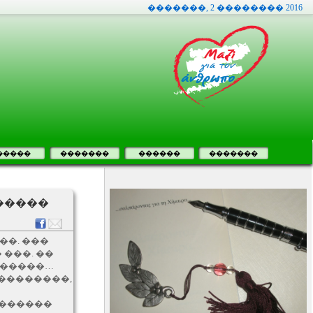
�������, 2 �������� 2016
�����
�������
������
�������
�����
��. ���
���. ��
������…
���������,
�������