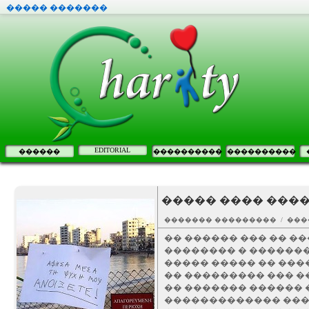
����� �������
EDITORIAL
������
����������
����������
����� ���� ���
������� ��������� / ���
�� ������ ��� �� ��
�������� � �������
����� ����� �� ���
�� ��������� ��� �
�� ������� ������ 
������������� ���