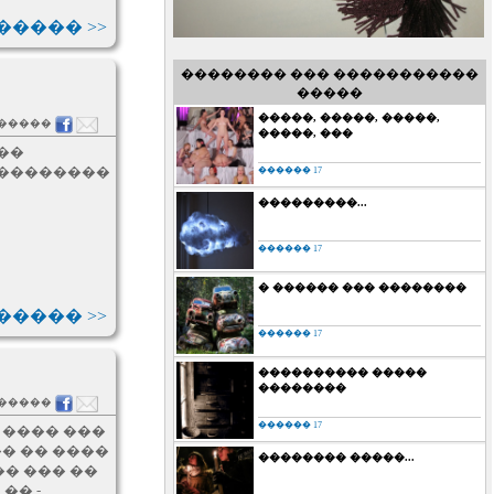
���� >>
�������� ��� �����������
�����
�����, �����, �����,
������
�����, ���
��
 ��������
������ 17
���������...
������ 17
� ������ ��� ��������
���� >>
������ 17
���������� �����
��������
������
������ 17
 ���� ���
�� �� ����
�������� �����...
�� ��� ��
�� -