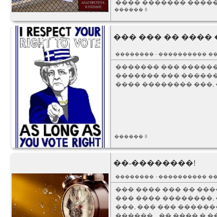
���� ������� �����
������ 8
��� ��� �� ����
�������� - ���������� �
������� ��� ������
������� ��� ������
������ 8
��-��������!
�������� - ���������� �
��� ���� ��� �� ��
��� ���� ��������, 
���, ��� ��� ������
������... �� ���� � 