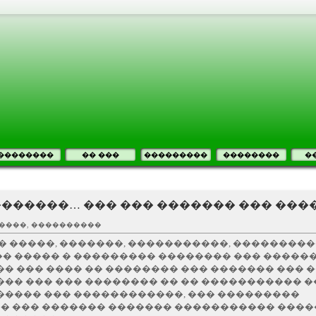
��������
�� ���
���������
��������
�
�������… ��� ��� ������� ��� ���
����, ����������
� �����, �������, �����������, ���������
� ����� � ��������� �������� ��� ������ 
�� ��� ���� �� �������� ��� ������� ��� 
��� ��� ��� �������� �� �� ����������� 
����� ��� ������������, ��� ���������
� ��� ������� ������� ����������� ���