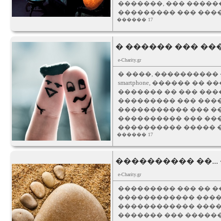
�������, ��� �����
��������� ��� ���
������ 17
� ������ ��� ���
e-Charity.gr
� ����, ����������
smartphone, ������ 
������� �� ��� ���
��������� ��� ���
����������� ��� �
���������� ��� ��
���������� ����� ��� 
������ 17
���������� ��..
e-Charity.gr
��������� ��� �� 
������������ ����
������������ ����
������� ��� �����