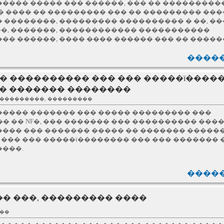
���� ����� ��� ������, ��� �� ���������
� ���� �� ��������� ��� �� ��������� ���
 ��������, ��������� ���������� � ��, ��
�, �������, ������������ �����������
�� ������, ���� ���� ������ ��� �� �����
�����
��� ���������� ��� ��� �����ï����
� ������� ��������
����������, ���������
����� ������� ��� ����� ��������� ���
� �� NF�, ��� ������� ��� ���������� ���
���� ��� ������� ����� �� ������� �����
��� ��� �����ï�������� ��� ��� ������� 
����.
�����
�� ���, ��������� ����
���