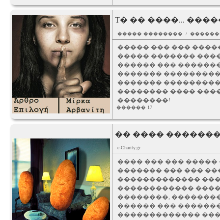
T� �� ����... ��
����� �������� / �����
����� ��� ��� ����
����� ������� ����
������ ��� �������
������� ����������
������� ���������
�������� ���� ����
��������!
������ 17
�� ���� �������
e-Charity.gr
���� ��� ��� �����
������� ��� ��� ��
������������� ���
������������ �����
��������, ��������
������ ��� �������
������������� ���