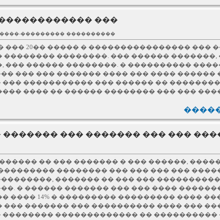
�������������� ���
�����-��������� ����������
� ��� 20�� ����� � ���������������� ��� 
 �������� ��������. ��� ������ �������,
, ��� ������ ��������. � ���������� ����
� ��� ��� ������� ���� ��� ���� ������ 
 ��� ����������� ��� ������ �� ��������
��� ���� �� ������ �������� ��� ��� ���
�����
 ������� ��� ������� ��� ��� ���
 ������ �� ��� ������� � ��� ������, ����
��������� �������� ��� ��� ��� ��� ���
��������, ������� �� ��� ��� ���������
�. � ������ ������� ��� ��� ���� ������
� ���� 14% � ��������� ��������� ���� ��
 ��� ������� ��� ���������� ���� ��� ��
 �������� ������������� �� ����������