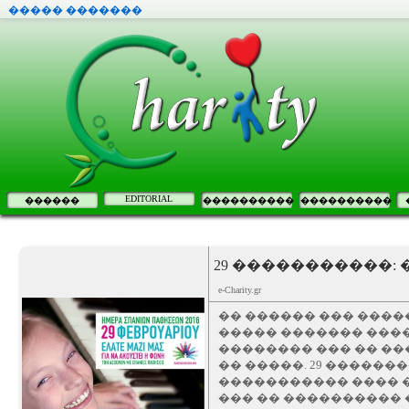
����� �������
EDITORIAL
������
����������
����������
29 �����������:
e-Charity.gr
�� ������ ��� �����
����� ������� ����
�������� ��� �� ��
�� �����. 29 �����
����������� ���� 
��� �� ���������� 