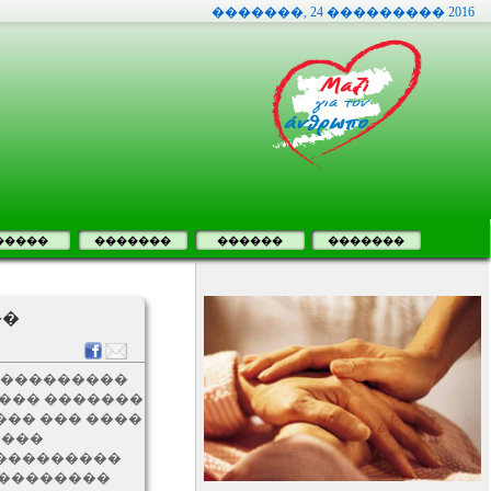
�������, 24 ��������� 2016
�����
�������
������
�������
��
(����������
 ��� �������
��� ��� ����
 ���
����������
���������