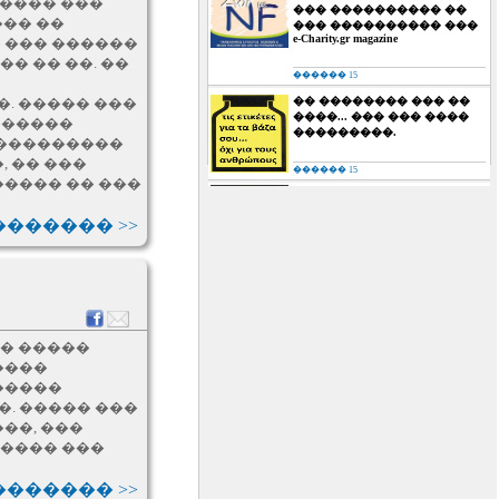
����� ���
��� ���������� ��
��� ��
��� ���������� ���
e-Charity.gr magazine
 ��� ������
� �� ��. ��
������ 15
�� �������� ��� ��
�. ����� ���
����... ��� ��� ����
������
���������.
����������
 �� ���
������ 15
����� �� ���
������ ��������ͻ:
Fight or flight…
������ >>
������ 15
����� �������
��������:
��������� ���
�������� ��������
 � �����
����
������ 14
�����
���������,
�. ����� ���
�������… � ������
��� 2014 ������� ��
��, ���
���� ��� ��� ��
����� ���
����������…
������ >>
������ 14