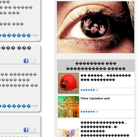
���
� �� �����
�� ���
��� ���
������ >>
���� ���
�������� ���
����������� �����
��� �������
�� �����... ��������
����� ���
��� ��������
�������� ��
������ 16
When September ends
������ >>
������ 16
������ï��������…
����������...�:
��������
����������������