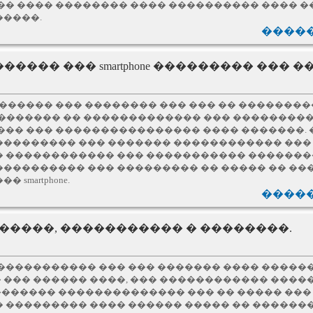
�� ���� �������� ���� ���������� ���� �
�����.
�����
����� ��� smartphone ��������� ��� 
 ������ ��� �������� ��� ��� �� �������
�� ��������� �� ������������� ��� ���������
��� ��� ���������������� ���� �������. 
��������� ��� ������� ������������ ���
� ������������ ��� ����������� �������
���������� ��� ��������� �� ����� �� ��
smartphone.
�����
. �����, ����������� � ��������.
������������ ��� ��� ������� ���� �����
 ��� ������ ����, ��� ������������ ����
������ �������������� ��� �� ����� ���
� ��������� ���� ������ ����� �� ������