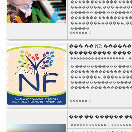
����� ������� ����
��������, ��� ����
������ ��� �������
������� ���������
��������������, ��
�����.
������ 17
��� �� NF: ����
��������� ����
�������� ���������� / 
� ����������� ���
�����ï�������� ���
��������, �������
���������������� 
����� ��� �������
������ 17
��� �� ������ �
������ ������ / ������