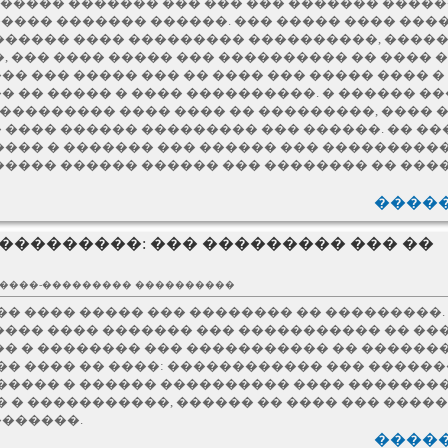
�� ����� ������� ��� ��� ��� ������� ����
������ ������� ������. ��� ����� ���� ���
������ ���� ��������� ����������, �����
 ��� ���� ����� ��� ���������� �� ���� ��
� ��� ����� ��� �� ���� ��� ����� ���� �
 �� ����� � ���� ����������. � ������ ��
� ��������� ���� ���� �� ���������, ���� 
 ���� ������ ��������� ��� ������. �� �
��� � ������� ��� ������ ��� ����������,
���� ������ ������ ��� �������� �� ���
�����
���������: ��� ��������� ��� ��
�����-��������� ����������
�� ���� ����� ��� �������� �� ���������.
���� ���� ������� ��� ����������� �� ��
�� � �������� ��� ����������� �� ������
�� ���� �� ����: ������������ ��� ������
����� � ������ ���������� ���� ��������
� � �����������, ������ �� ���� ��� ����
������.
�����