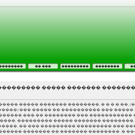
��������
�� ���
���������
��������
�
 ��������� ����� ������� ������
���� ����� ������� ��������, � �.�.�.��, 
����) ��� ����� �� ���������� ��� �����
������ ��� �� �������� ��� ����������� 
������, ��������� ����� ������� ��������,
�����, �� ��� ��������� ��������� ��� �
������ ������� �� ������� ��������. � �