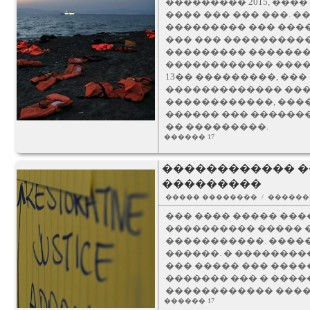
��������� 2015, ��
���� ��� ��� ���. 
��������� ��� ���
��� ��� ����������,
��������� ��������
������������ �����
13�� ���������, ��
������������� ���
������������, ����
������ ��� �������
�� ���������.
������ 17
������������ �
���������
����� �������� / �����
��� ���� ����� ���
���������� ����� 
�����������. ����
������. � ��������
��� ����� ��� ����
������� ��� � ����
������������ ����
������ 17