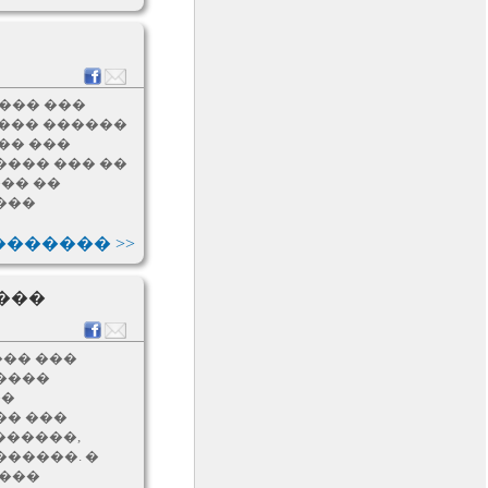
�� ������� ������ �
������� ��������;
������ 13
� ����� ��������
���� ���
��� ������. ����
 ��� ������
������ �����;
�� ���
���� ��� ��
������ 13
�� ��
��� ���� ����
���
��������, ��� �����
������ ��� ���
��������������
������ >>
������ 12
���
�� ������ ����
������� ���
������� ������
��� ���
������ 12
�����
������� ����������
��
��� ��������
�� ���
������� ���������
������,
������. �
������ 11
 ���
� ��� ����