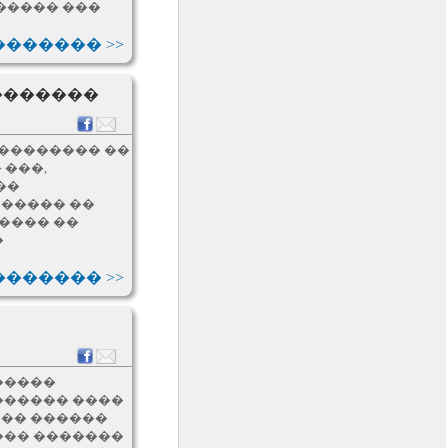
����� ���
�������������
������ >>
������ 11
�� ����������
��������� ��� �
��������
������������ ����,
���� ����� �����
�������������
��������� ��
 ���,
������ 11
��
�� ������
 ����� ��
������������
����������� ���
���� ��
�������� �����
�
������ 10
������ >>
��������� ���
�����������:
������� ������ ��
��������� �������;
������ 10
�����
�������� �������
������ ����
���� ���� �����
 �� ������
��� �������
������ 10