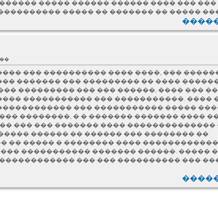
������� ����� ������ ������ ���� ��� ��
���������� ����� �� ������� �� ����� ���
�����
���
��� ��� ���������� ���� ����, ��� �����
�� ������� ��� ��������� �� ���� ������ 
��� ��������� ��� ��� ������, ���� ��� ��
��� ����������� ��� �����������. ���� 
������������ ��� ����������� ����� ���
 ��� ��������, � � ������� ������� ���� �
� ��� ��� ������� ���� �������������� 
����� ������ �� ������ ��� �������� ��
� �� ����� � �������� ���� ������������
.gr �� ��� ����������� ������� ������. ����
 ������������ ��� ��� ���������� ��� ��
�����