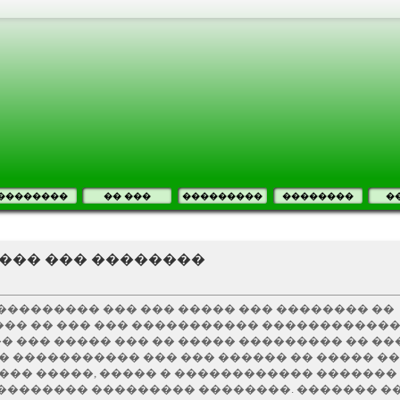
��������
�� ���
���������
��������
�
����� ��� ��������
��������� ��� ��� ����� ��� �������� ��
�� �� ��� ��� ����������� ������������
� ��� ����� ��� �� ����� ��������� �� �
�� ����������� ��� ��� ������ �� ����� �
���� �����, ����� � ������������ ������� 
�������� ��������� ��������. ������� ��