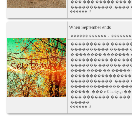
��� ��� ����� ��� 
�����������, ���� 
������ 16
When September ends
������ ������ / ������
�������� �� ������
���������� ����� �
� ������� ������� 
���������� ��� ���
������� ������ ��
���� ���� �� �����
�����������������
�����������. ���� 
������������� ���
�����; ��� e-Charity
��� ������� �� ���
�����.
������ 16