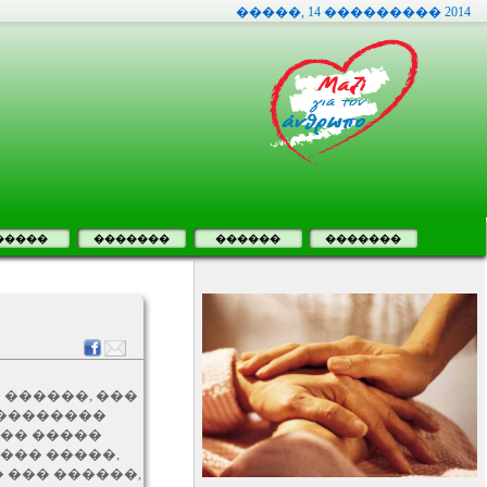
�����, 14 ��������� 2014
�����
�������
������
�������
 ������, ���
���������
��� �����
��� �����,
 ��� ������,