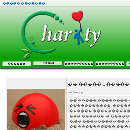
����� �������
EDITORIAL
������
����������
����������
�� �����... ���
e-Charity.gr
�� ����� �������� 
�����������, �����
������ ����������
��� ������. � ����
�,�� ��������� �� 
�� ���������� �� �