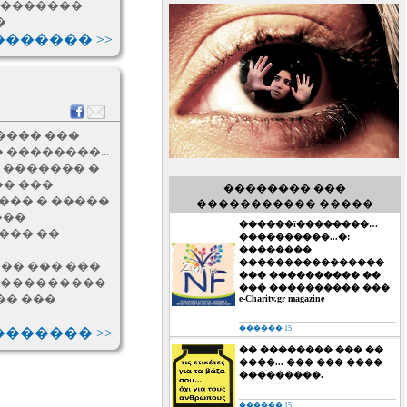
� �������
.
������ >>
���� ���
��������...
 ������� �
�� ���
�������� ���
��� � �����
����������� �����
���
������ï��������…
��� ��
����������...�:
��������
����������������
�� ��� ���
��� ���������� ��
� ����������
��� ���������� ���
�� ���
e-Charity.gr magazine
������ 15
������ >>
�� �������� ��� ��
����... ��� ��� ����
���������.
������ 15