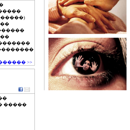
�
�����
������)
���
 ������
 ��
��������
 ��������
����� >>
��
� �����