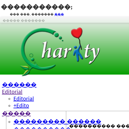
�����������;
��� ���, �������
���
����� �������
������
Editorial
Editorial
+Edito
�����
���������� ����
��������� ������
���������� ���