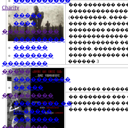
����������
��� ������� ��
Charity
������������� 
�����
(��������, ���
����
���� �� ������
�������� ������
����������
�������������
���������
����������� ��
������
�����. �������
���� ������� �
�������
������ 3
��������
�����
������ ��� ����
����������
�� ���
������� ������
���������
�� ������� ��� 
�������� ��� �
�������� ��
��� ����������
Eco-�����
��������