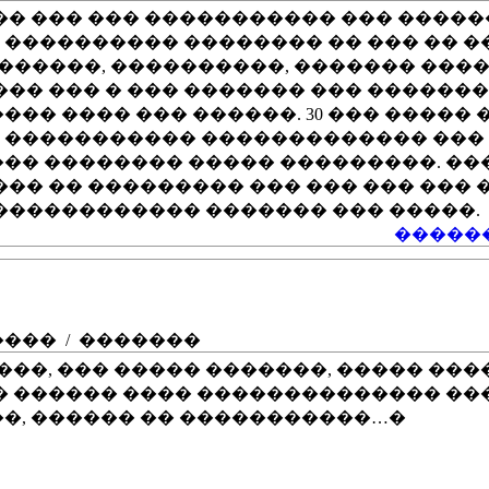
�� ��� ��� ����������� ��� �����
���������� �������� �� ��� �� �
�������, ����������, ������� ���
��� ��� � ��� ������� ��� ������
�� ���� ��� ������. 30 ��� �����
 ����������� ������������� ���
�� �������� ����� ���������. �
��� �� ��������� ��� ��� ��� ���
������������ ������� ��� �����.
������
� ���� … ���� ����������
��� / �������
���, ��� ����� �������, ����� ���
� ������ ���� �������������� ��
�, ������ �� �����������…�