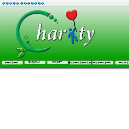
����� �������
EDITORIAL
CHARITY
������
����������
��������
�� ��