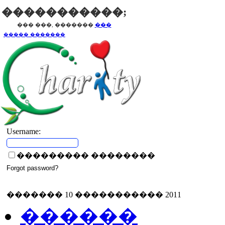
�����������;
��� ���, �������
���
����� �������
Username:
��������� ��������
������� 10 ����������� 2011
������