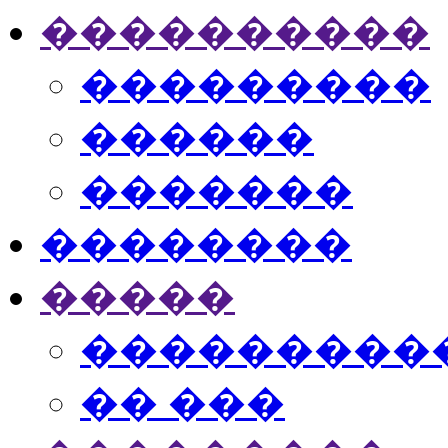
����������
���������
������
�������
��������
�����
���������
�� ���