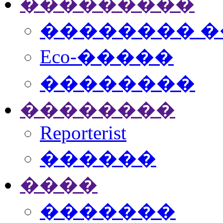
���������
�������� �
Eco-�����
��������
��������
Reporterist
������
����
�������