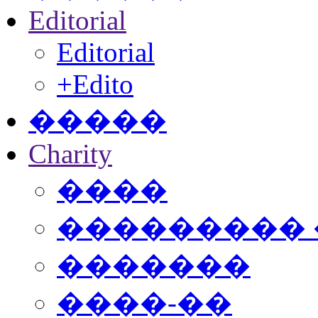
Editorial
Editorial
+Edito
�����
Charity
����
���������
�������
����-��