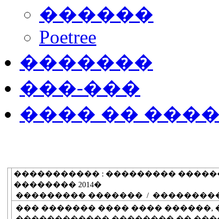
������
Poetree
�������
���-���
���� �� ���
����������� : ��������� ����
�������� 2014�
��������� ������� / ��������
��� ������� ���� ���� ������, 
������������ �������� �� ���