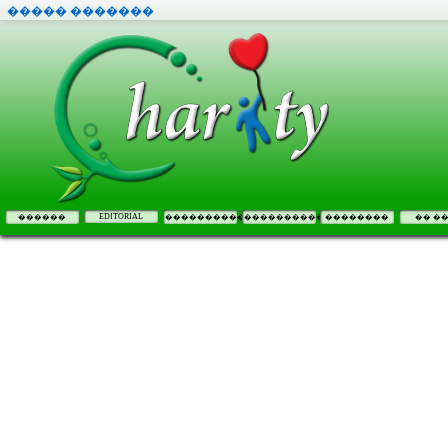
����� �������
EDITORIAL
������
����������
����������
��������
�� �