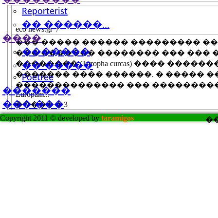
Reporterist
����� ������ ����������� ���
�� ������...
eco news.gr /
����
��� ����� ������ ��������� �
�������
��� ������� �������� ��� ��� 
�������� (Jatropha curcas) ���� ��
��-�����
������� ���� ������. � ����� 
Poetree
�������������� ��� ���������
�������
Europam...
���-���
������ 3
Copyright 2011 © developed by
taramigos
�