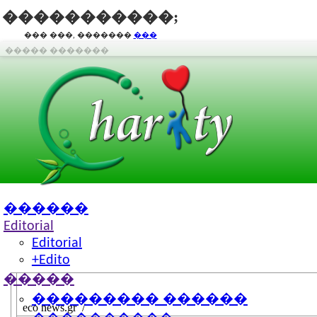
�����������;
��� ���, �������
���
����� �������
������
Editorial
Editorial
+Edito
�����
8,7 ��. ���� ��������� ��� ��
��������� ������
eco news.gr /