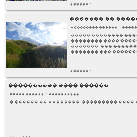
������ 7
������� �� �����
��������� ������ / ����
����� �������� ���
�������� ���� �����
�������, ��� �����
������� ��� ������
������ 7
���������� ���� ������
����� ������ / ����������
� ������ �� ��������. ��������� ���� ��