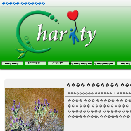
����� �������
EDITORIAL
CHARITY
������
����������
��������
�� ��
���� ������� ��
��������� ������ / ����
���� ��� ����� �� �
������ ���������� 
��������� ��������
��������. �������� 