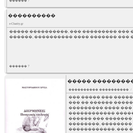
������ 7
����������
e-Charity.gr
����� ����������, ��� ��������� ��� 
������, ���������� ���� ������� ��� 
������ 7
����� ���������
���������� ���������� 
��� ����� ��� ����
��� �� ������ �����
��������� ���� ��� 
������������ �����
������ ��� �������
��������, �������� 
������������, ��� 