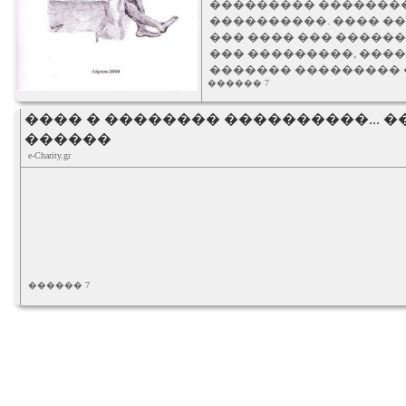
��������� ��������
����������. ���� �
��� ���� ��� �����
��� ���������, ����
������� ��������� 
������ 7
���� � �������� ����������... 
������
e-Charity.gr
������ 7