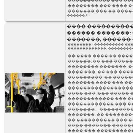
����������� ��� ��
�������� ��� ���� 
������� ��� �� �����
������ 11
���� ���������
������ �������: 
�������, ������
�������� - ���������� ��
�������������, ��������
�� ���� ���� �� ���
������, �� ��� ����
�������� �������, �
���� ���, �� ��� ���
���������. �� ����
������� ���� ��� ��
�����������������
���� ���, ��� ����� 
������������ ��� �
������������ ��� 
�������… ����������
�������, �� �������
�� ���������� ��� �
���� ������� ������
���� ��� ���������