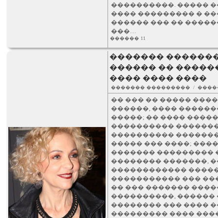
����������. ����� ��
���� ��������� � ��
������ ��� �� �����
���…
������ 11
������� �������
������ �� �����
���� ���� ����
������� ��������� / ����
�� ��� �� ����� ���
������, ���� �������
�����; �� ���� ����
���������� �������
���������� �������
����� ��� ����; ���
������� ��������� 
�������� �������, �
������������ �����
����������� ��� ��
�� ��� ������� ���
����������, ������
�������� ��� ���� �
��������� ���� ���