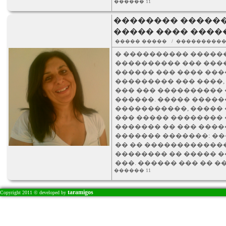
������ 11
�������� ������
����� ���� ����
����� ����� / ���������
� ���������� �����
���������� ��� ����
������ ��� ���� ���
��������� ��� ����,
��� ��� ����������
������. ����� �����
�����������, ����� 
��� ����� �������� 
������� �� ��� ���
������� �������: ��
�� �� �������������
�������� �� ����� 
���. ������ ��� �� 
������ 11
taramigos
Copyright 2011 © developed by