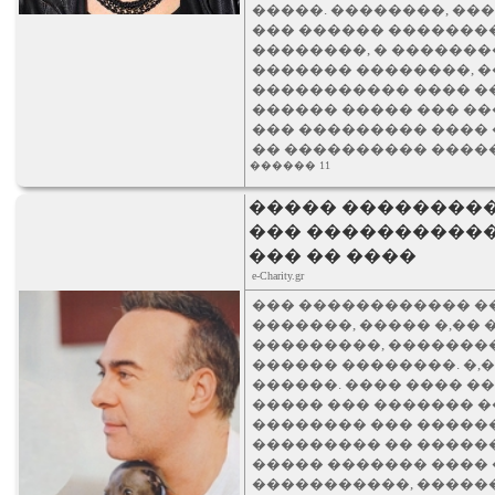
�����. ��������, ��
��� ������ �������
��������, � �������
������� ��������, �
����������� ���� �
������ ����� ��� ���
��� ��������� ����
�� ���������� ����
������ 11
����� ���������
��� ����������� 
��� �� ����
e-Charity.gr
��� ������������ �
�������, ����� �,�� 
���������, ��������
������ ��������. �,
������. ���� ���� �
����� ��� ������� �
�������� ��� ������
��������� �� �����
����� ������� ����
�����������, �����