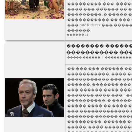
��������� ���. ����
���� ��� ������ �� 
���������, � ����� 
����������� �� ���
��� café Rideaux ��� �
������.
������ 11
�������� ������
����������� ��
����� ������ / ���������
�� ��� ��� ������ �
�����������, ���� �
����������� ��� �����
������, ������� ���
��� ������ ���� ���
������� ���� ���...
����������. � �����
����� ���� �� ����
��� ������������� �
������� ������ ����
���������. ������ �
�����, ���� �������