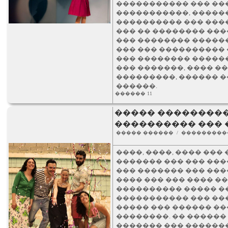
����������� ��� ��
�����������, �����
���������� ��� ���
��� �� �������� ���
��� �������� �����
��� ��� ����������
��� �������� �����
��� �������, ���� �
���������, ������ �
������.
������ 11
����� ���������
���������� ��� �
����� ������ / ���������
����, ����, ���� ���
������� ��� ��� ��
��� ������� ��� ���
���� ��� ��� ���� 
���������� ����� �
����������� ��� ��
����� ��� ������ ��
��������. �� ������
������� ��� ������