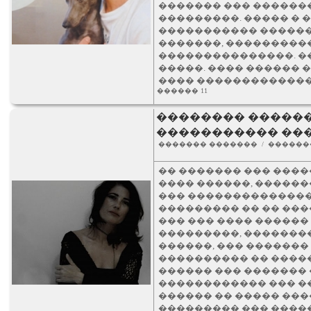
������� ��� ������
���������. ����� � 
����������� ������.
�������, ����������
���������������. ��
�����. ���� ������ 
���� �������������
������ 11
�������� ������
����������� ��
������� ������� / ��������
�� ������� ��� ����
���� ������, ������
��� ��������������
��������� �� �� ��
��� ��� ���� ������
���������, ��������
������, ��� ������� 
���������� �� ����
������ ��� ������� 
������������ ��� �
������ �� ����� ����
��������� ��� ����