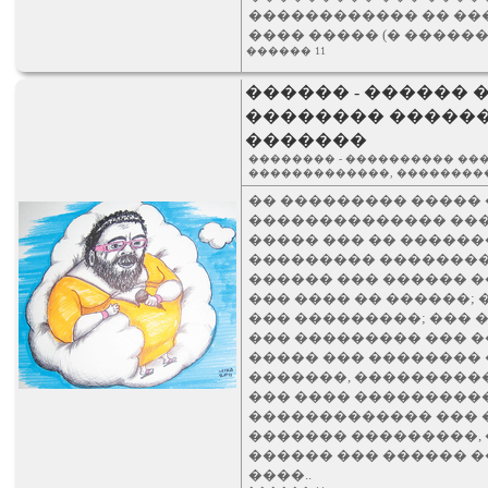
������������ �� ��
���� ����� (� ������
������ 11
������ - ������ 
�������� �������
�������
�������� - ���������� ��
�������������, ��������
�� ��������� ����� �
�������������� ���
����� ��� �� ������
��������� ��������
������ ��� ������ �
��� ���� �� ������;
��� ���������; ��� 
��� ��������� ��� 
����� ��� ��������
�������, ���������
��� ���� ���������
������������� ��� 
������� ���������, 
������ ��� ������ 
����..