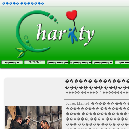
����� �������
EDITORIAL
������
����������
����������
��������
�� �
������ ����������: S
����� ��� �����
����� ������ / ���������
Sunset Limited. ���� ��
��������� ��������
���� ��������� ��� 
������, ���� �����
��� ������ ���� ��