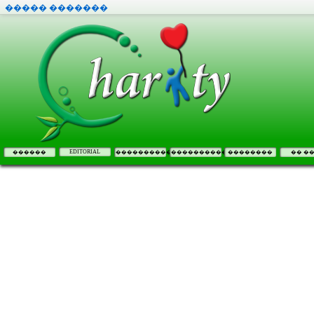
����� �������
EDITORIAL
������
����������
����������
��������
�� �