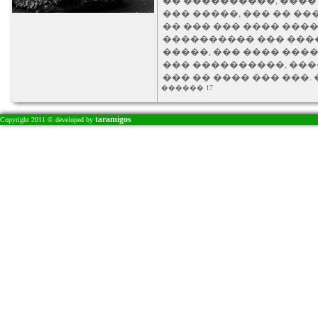
�� ����������, ���
��� �����, ��� �� ��
�� ��� ��� ���� ���
���������� ��� ���
�����, ��� ���� ���
��� ����������, �������
��� �� ���� ��� ���.
������ 17
taramigos
Copyright 2011 © developed by