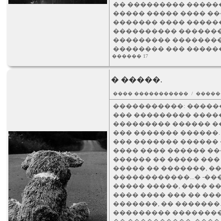
�� ��������� ������
����� ����� ���� ��
������� ���� �����
���������� �������
��������� ��������
�������� ��� �����
������ 17
� �����.
���� ����������� / �����
�����������: �����
��� ��������� ������
��������� ������ ��
��� ������� ������.
��� ������� ������ �
���� ���� ������ ��
������ �� ����� ���
����� �� �������, �
������������...� -��
����� �����, ���� �
���� ���� ��� �� ���
�������, �� �������.
��������� �������