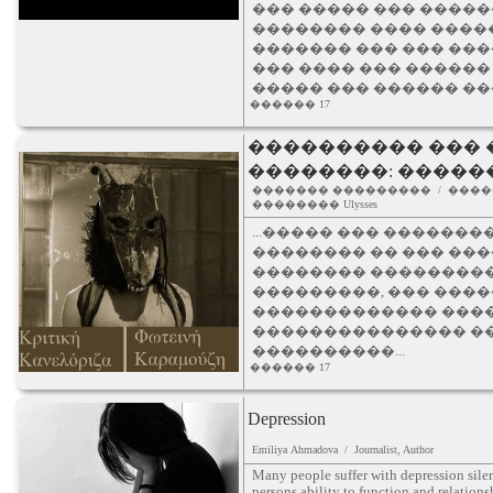
��� ����� ��� �����
�������� ���� ����
������� ��� ��� ���
��� ���� ��� ������
����� ��� ������ ��
������ 17
���������� ���
��������: �����
������� ��������� / ����
�������� Ulysses
...����� ��� ��������
�������� �� ��� ����� 
�������� ����������
���������, ��� ���
������������� ���
��������������� ��
����������...
������ 17
Depression
Emiliya Ahmadova / Journalist, Author
Many people suffer with depression silent
persons ability to function and relation