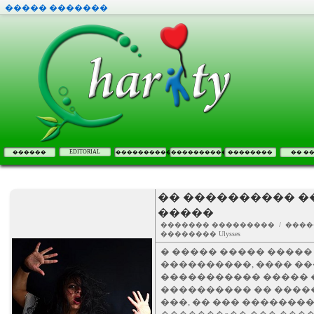
����� �������
EDITORIAL
������
����������
����������
��������
�� �
�� ���������� ��
�����
������� ��������� / ����
�������� Ulysses
� ����� ����� ����� 
����������, ���� ��
����������� ����� �
���������� �� ����
���, �� ��� �������