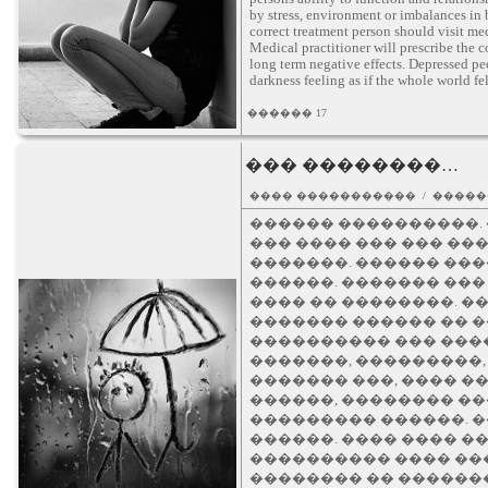
by stress, environment or imbalances in b
correct treatment person should visit med
Medical practitioner will prescribe the 
long term negative effects. Depressed pe
darkness feeling as if the whole world fel
������ 17
��� ��������…
���� ����������� / �����
������ ����������.
��� ���� ��� ��� ��
�������. ������ ���
������. ������� ���
���� �� ��������. �
������� ������ �� 
���������� ��� ����
�������, ���������,
������� ���, ���� �
������, �������� ��
��������� ������. �
������. ���� ���� �
���������� ���� ��
�������� �� ������