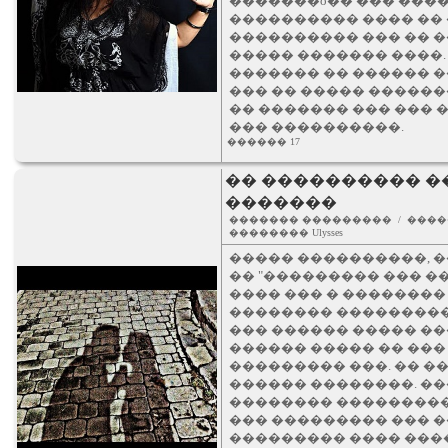
�������o�� ��� ����
���������� ���� �� 
���������� ��� �� �
����� ������� ����.
������� �� ������ �
��� �� ����� ������
�� ������� ��� ��� 
��� ����������.
������ 17
�� ���������� �
�������
������� ��������� / ����
�������� Ulysses
����� ����������, ��
�� "��������� ��� �
���� ��� � ��������
�������� ���������
��� ������ ����� ��
������ ����� �� ���
��������� ���. �� �
������ ��������. ��
�������� ���������
��� ��������� ��� 
��������� ���� ���