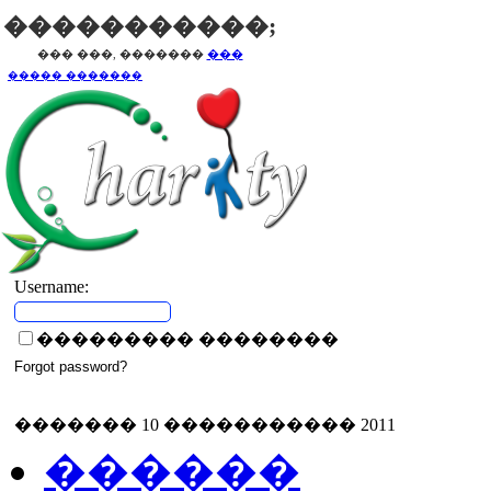
�����������;
��� ���, �������
���
����� �������
Username:
��������� ��������
������� 10 ����������� 2011
������