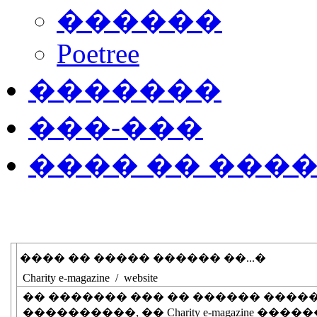
������
Poetree
�������
���-���
���� �� ���
���� �� ����� ������ ��...�
Charity e-magazine / website
�� ������� ��� �� ������ ����
����������, �� Charity e-magazine �