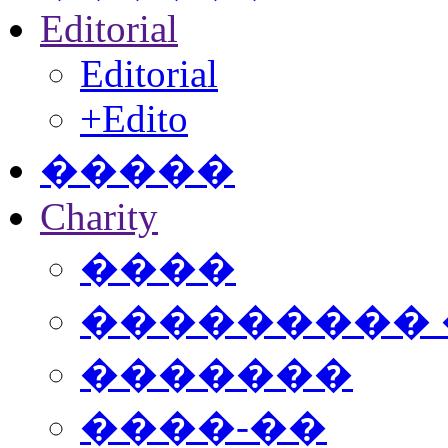
Editorial
Editorial
+Edito
�����
Charity
����
���������
�������
����-��