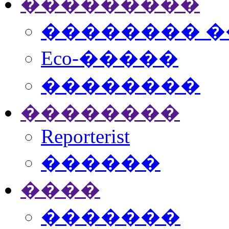
���������
�������� �
Eco-�����
��������
��������
Reporterist
������
����
�������