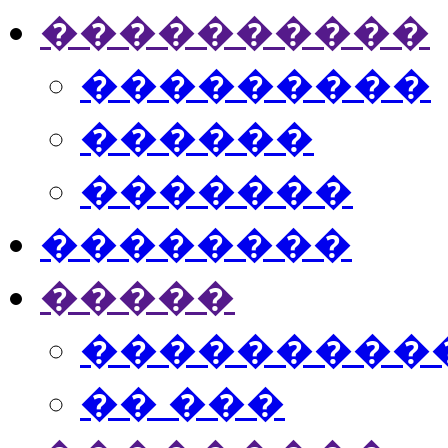
����������
���������
������
�������
��������
�����
���������
�� ���