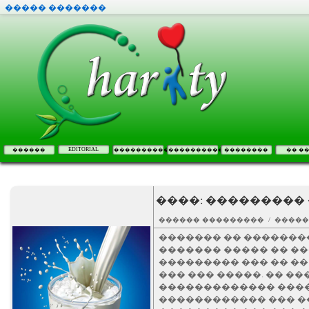
����� �������
EDITORIAL
������
����������
����������
��������
�� �
����: ���������
������ ��������� / ����
������� �� �������
������� ����� �� �
��������� ��� �� ��
��� ��� �����. �� ��
������������� ����
������������ ��� �