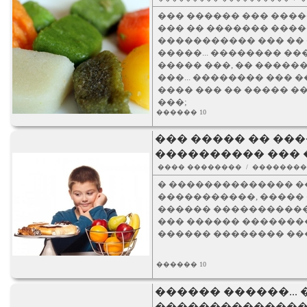
��� ������ ��� ����
��� �� ������� ���
����������� ��� �� 
�����... �������� ��
����� ���, �� ����
���... �������� ���
���� ��� �� ����� ��
���;
������ 10
��� ����� �� ��
���������� ��� 
���� �������� / �������
� �������������� �
�����������, �����
������ �����������
��� ������ �������
������ �������� ��
������ 10
������ ������...
�������������