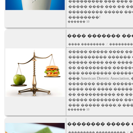
��������� ��� ��� �
����� ���� ��� �� �
��������� ����� ��
��������!
������ 10
���� ������� ��
���� �������� / �������
����� ����� ���� ��
���������� ������ 
����� ���� ��� ���
�� ��������� �����
��� �������� ������
��� American Dietetic Assoc
������� ���� �����
���� ��� ���� ����
�� ���������� �� �
����� ��������� ��
��� ����� ����;� ��
������ 10
�������� �����
��������� ���������� / 