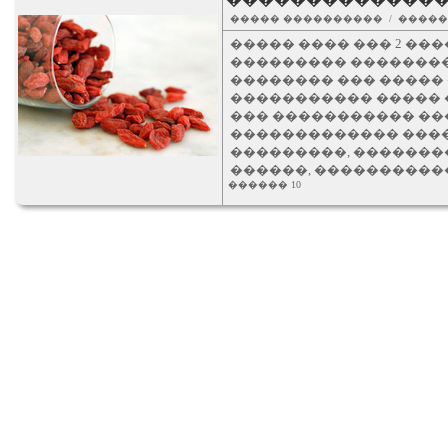
����� ���������� / �����
����� ���� ��� 2 ��
��������� ��������
�������� ��� ����� 
����������� ����� 
��� ����������� ��
������������� ����
���������, ��������
������, �����������
������ 10