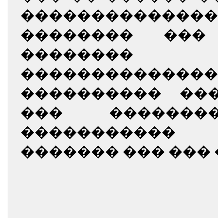
��������������
�������� ��� 
�������
�������������
���������� ��
��� �������
�����������
������� ��� ��� 