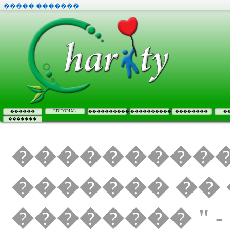
����� �������
EDITORIAL
������
����������
����������
��������
�
�������
���������
������� �� 
�������� " -