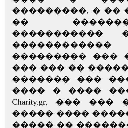
���������, � ��
�� �����
����������� 
�����������
��������� ��� 
��� ��� �� ����
������� ��� ��
���� � ���� ���
Charity.gr, ��� ��
����� ���� �����
����� �� ������