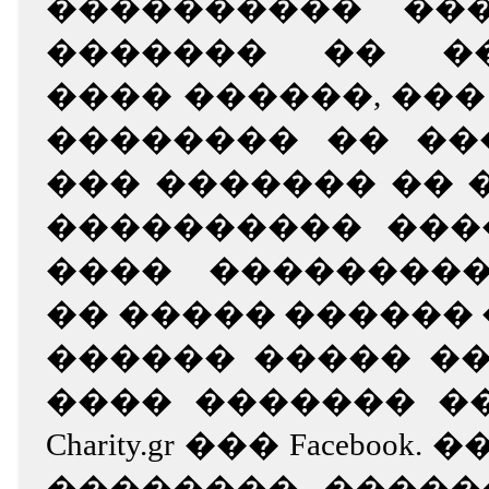
���������� ��
������� �� ��
���� ������, ���
�������� �� ��
��� ������� �� �
���������� ���
���� ���������
�� ����� ������ 
������ ����� �� 
���� ������� ��
Charity.gr ��� Faceboo
�������� �����