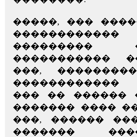
�����, ��� ���
���������
���������
����������� �
���, ��������
������������ 
��� �� ������ 
������� ���� �
���, ������ ��
������� ��