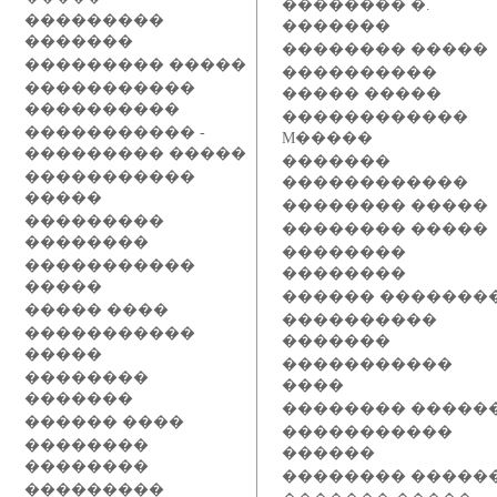
�������� �.
���������
�������
�������
�������� �����
��������� �����
����������
�����������
����� �����
����������
������������
����������� -
M�����
��������� �����
�������
�����������
������������
�����
�������� �����
���������
�������� �����
��������
��������
�����������
��������
�����
������ �������
����� ����
����������
�����������
�������
�����
�����������
��������
����
�������
�������� �����
������ ����
�����������
��������
������
��������
�������� �����
���������