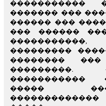
����������� 
������� ��� ���
������ ��� ���
��� ������ ��
���������
��������� ����
�������� ���
���������.
�����������
����� �
�������������