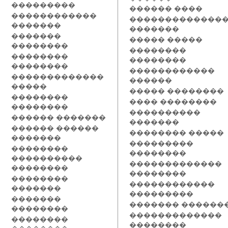
���������
������ ����
������������
�������������
�������
�������
�������
����� �����
��������
��������
��������
��������
��������
������������
�������������
������
�����
����� ��������
��������
���� ��������
��������
����������
������ �������
�������
������ ������
�������� �����
�������
���������
��������
��������
����������
�������������
��������
��������
��������
������������
�������
���������
�������
������� ������
��������
�������������
��������
��������