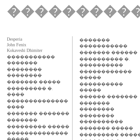
���������
Desperia
�������
John Fenix
�����������
Kokaveshi Dhimiter
������� ������
�����������
���������� �.
�������
����������
��������
������������
��������
�����
������� �����
����������
��������� �.
�����
����
������ �������
��������������
�������
����
��������
������� �������
��������
�������
����������
��������� �����
������� �����
��������������
��������� ����
�����