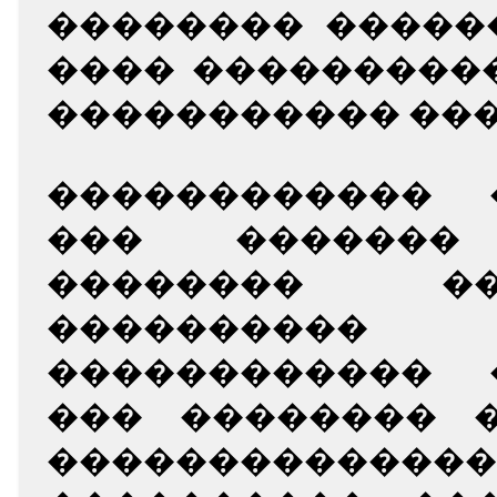
�������� �����
���� ���������
����������� ���
������������ 
��� ������
�������� �
��������
������������ 
��� �������� �
�������������