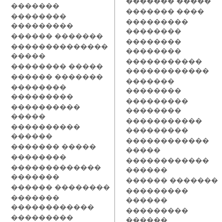
������� �����
�������
������� ����
��������
���������
���������
��������
������ �������
��������
��������������
��������
�����
�����������
�������� �����
������������
������ �������
�������
��������
��������
���������
���������
����������
��������
�����
�����������
����������
���������
������
������������
������� �����
�����
��������
������������
�������������
������
�������
������ �������
������ ��������
���������
�������
������
������������
���������
���������
������