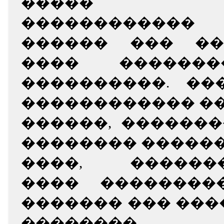
����� �
������������
������ ��� ��
���� ������
����������. ��
������������ �
������, ������
�������� �����
����, �������
���� ��������
������� ��� ����
��������.