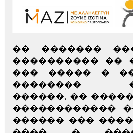
�� ������� ��
���������� �� 
��� ����� � �
�������� ��
������, �� ����
������������ �
������ ��� ���
���� � ���