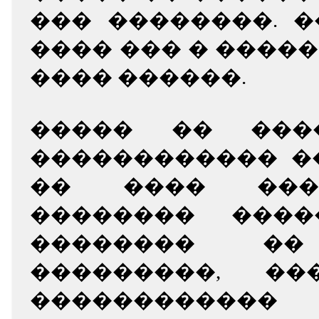
��� ��������. 
���� ��� � �����
���� ������.
����� �� ���
������������ �
�� ���� ���
�������� ����
�������� ��
���������, ��
�����������