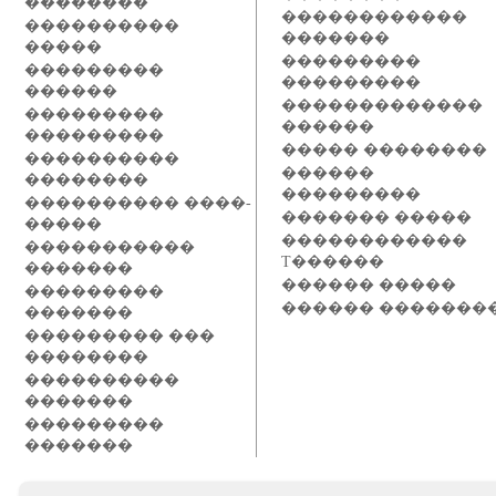
��������
������������
����������
�������
�����
���������
���������
���������
������
�������������
���������
������
���������
����� ��������
����������
������
��������
���������
���������� ����-
������� �����
�����
������������
�����������
T������
�������
������ �����
���������
������ �������
�������
��������� ���
��������
����������
�������
���������
�������