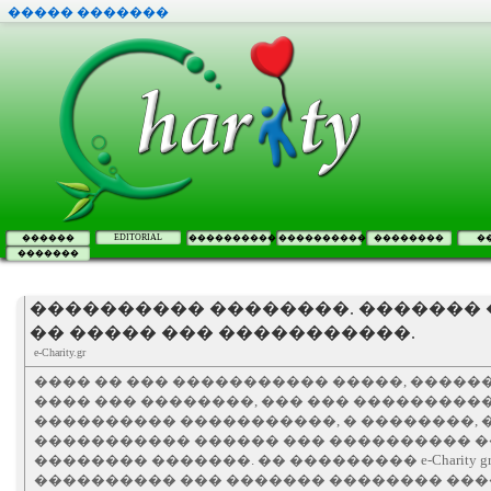
����� �������
EDITORIAL
������
����������
����������
��������
�
�������
���������� ��������. ������� 
�� ����� ��� �����������.
e-Charity.gr
���� �� ��� ����������� �����, �����
���� ��� ��������, ��� ��� ���������
���������� �����������, � ��������, 
����������� ������ ��� ���������� �
�������� �������. �� ��������� e-Charity gr.
���������� ��� ������� �������� ��