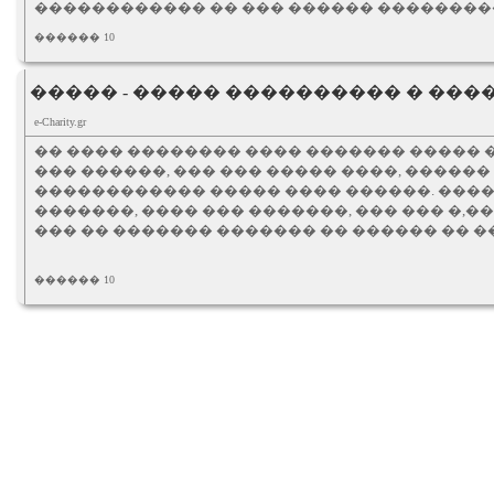
������������ �� ��� ������ ���������.
������ 10
����� - ����� ���������� � ��
e-Charity.gr
�� ���� �������� ���� ������� ����� 
��� ������, ��� ��� ����� ����, ������
������������ ����� ���� ������. ���
�������, ���� ��� �������, ��� ��� �,�
��� �� ������� ������� �� ������ �� �
������ 10