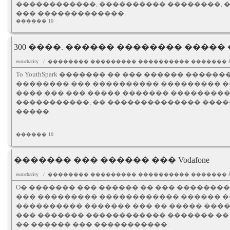
������������, ���������� ��������, 
��� �������������.
������ 10
300 ����. ������ �������� ����� � Mi
eurocharity / �������� ��������� ���������� ������
To YouthSpark ������� �� ��� ������ ��������
�������� ��� ���������� ��������� ��
���� ��� ��� ����� ������� ��������
�����������, �� �������������� ����
�����.
������ 10
������� ��� ������ ��� Vodafone
eurocharity / �������� ��������� ���������� ������
O� ������� ��� ������ �� ��� ����������
��� ��������� ������������ ������ 
���������� ������� ��� �� ����� ����
��� ������� ������������ ������� �
�� ������ ��� �����������.