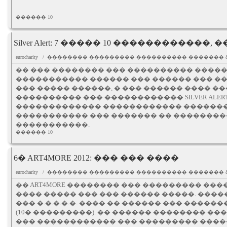
������ 10
Silver Alert: 7 ����� 10 �����������
eurocharity / �������� ��������� ���������� ������
�� ��� �������� ��� ���������� ����
����������� ������ ��� ������ ��� �
��� ����� ������, � ��� ������ ���� �
���������� ��� ������������ SILVER ALERT
������������� ������������ �������
����������� ��� ������� �� �������
�����������.
������ 10
6� ART4MORE 2012: ��� ��� ����
eurocharity / �������� ��������� ���������� ������
�� ART4MORE �������� ��� ��������� ��
���� ����� ��� ��� ������ �����. ���
��� �.�.�.�.�. ���� �� ������ ��� ����
(10� ���������). �� ������ �������� 
��� ������������ ��� ��������� ����