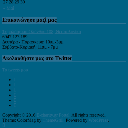
27
28
29
30
« Μαΐ
Επικοινώνησε μαζί μας
Τυρολόης και Ολύνθου 108, Θεσσαλονίκη
6947.123.189
Δευτέρα - Παρασκευή: 10πμ-3μμ
Σάββατο-Κυριακή: 11πμ - 7μμ
Ακολουθήστε μας στο Twitter
Τα tweets μου
Copyright © 2016
E-charity.gr Portal
. All rights reserved.
Theme: ColorMag by
ThemeGrill
. Powered by
WordPress
.