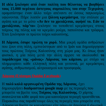
Η ιδέα ξεκίνησε από έναν πολίτη που θέλοντας να βοηθήσει
τους 15.000 περίπου άστεγους συμπολίτες του στην Τεχεράνη
,
οραματίστηκε έναν άλλο τοίχο απέναντι σε όσους παγκοσμίως
υψώνονται. Πήρε λοιπόν μια
ξύλινη κρεμάστρα
, την στόλισε με
αγάπη και με το μότο
«Αν δεν το χρειάζεσαι, αφήσέ το. Εάν το
χρειάζεσαι, πάρ’το»
ξεκίνησε να τοποθετεί κρεμάστρες στους
τοίχους της πόλης και να κρεμάει ρούχα, παπούτσια και τρόφιμα.
Έτσι ξεκίνησαν οι πρώτοι τοίχοι καλοσύνης.
Η Λάρισα, έσυρε πρώτη το χορό.
Μια μικρή ομάδα ανθρώπων
που ζουν στη πόλη, εμπνεύστηκαν από το Ιράν και δημιούργησαν
τους πρώτους Τοίχους Καλοσύνης στη χώρα μας. Κι όπως ήταν
φυσικό, η μία πόλη μετά την άλλη άρχισε να ακολουθεί
το
παράδειγμα της «μάνας» Λάρισας του κάμπου,
με στόχο να
πλημμυρίσει κάθε ελληνική πόλη και γειτονιά, με κρεμάστρες
αγάπης, ανθρωπισμού, αλτρουισμού και προσφοράς.
Λάρισα (Επίσημη Ομάδα Facebook)
Η
πολύ καλά οργανωμένη Ομάδα της Λάρισας
, έχει
δημιουργήσει
διαδραστικό google map
με τις περιοχές που
μπορείτε να βρείτε τους
Τοίχους της Καλοσύνης
. Ο χάρτης
ανανεώνεται κάθε φορά που μια καινούργια περιοχή προστίθεται.
Παρακάτω σας παραθέτουμε όλες τις περιοχές που μπορείτε στη
Λάρισα να βρείτε τις κρεμάστρες είτε πάνω σε δημόσια ή ιδιωτικά