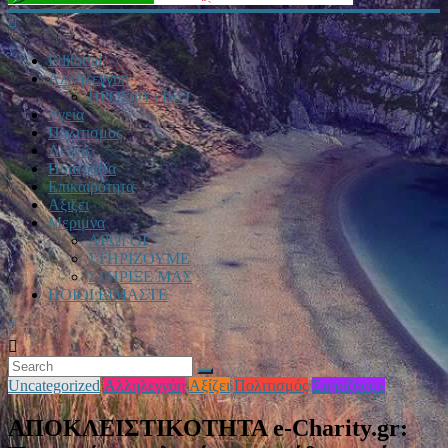
Editorial
Αλληλεγγυη
ΠΡΟΣΦΥΓΙΚΟ
Υγεία
Πολιτισμος
Λεξεις
Πορτραίτα
Επικαιρότητα
Αξιζει
Μεριμνα
ΑΡΩΓΟΙ
ΣΤΗΡΙΖΟΥΜΕ
ΣΤΗΡΙΞΕ ΜΑΣ
ΠΟΙΟΙ ΕΙΜΑΣΤΕ
Uncategorized
Αλληλεγγύη
Αξίζει
Πολιτισμός
Στηρίζουμε
ΑΠΟΚΛΕΙΣΤΙΚΟΤΗΤΑ e-Charity.gr: