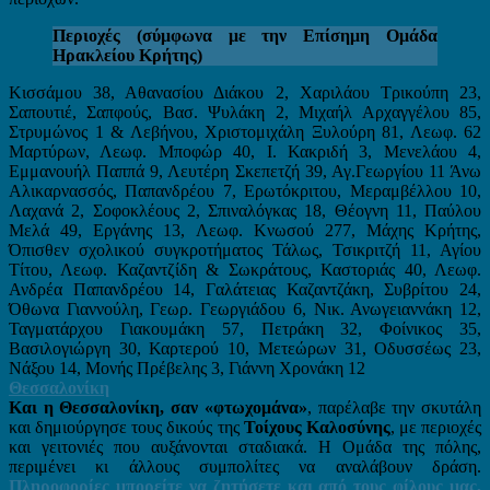
Περιοχές (σύμφωνα με την Επίσημη Ομάδα
Ηρακλείου Κρήτης)
Κισσάμου 38, Αθανασίου Διάκου 2, Χαριλάου Τρικούπη 23,
Σαπουτιέ, Σαπφούς, Βασ. Ψυλάκη 2, Μιχαήλ Αρχαγγέλου 85,
Στρυμώνος 1 & Λεβήνου, Χριστομιχάλη Ξυλούρη 81, Λεωφ. 62
Μαρτύρων, Λεωφ. Μποφώρ 40, Ι. Κακριδή 3, Μενελάου 4,
Εμμανουήλ Παππά 9, Λευτέρη Σκεπετζή 39, Αγ.Γεωργίου 11 Άνω
Αλικαρνασσός, Παπανδρέου 7, Ερωτόκριτου, Μεραμβέλλου 10,
Λαχανά 2, Σοφοκλέους 2, Σπιναλόγκας 18, Θέογνη 11, Παύλου
Μελά 49, Εργάνης 13, Λεωφ. Κνωσού 277, Μάχης Κρήτης,
Όπισθεν σχολικού συγκροτήματος Τάλως, Τσικριτζή 11, Αγίου
Τίτου, Λεωφ. Καζαντζίδη & Σωκράτους, Καστοριάς 40, Λεωφ.
Ανδρέα Παπανδρέου 14, Γαλάτειας Καζαντζάκη, Συβρίτου 24,
Όθωνα Γιαννούλη, Γεωρ. Γεωργιάδου 6, Νικ. Ανωγειαννάκη 12,
Ταγματάρχου Γιακουμάκη 57, Πετράκη 32, Φοίνικος 35,
Βασιλογιώργη 30, Καρτερού 10, Μετεώρων 31, Οδυσσέως 23,
Νάξου 14, Μονής Πρέβελης 3, Γιάννη Χρονάκη 12
Θεσσαλονίκη
Και η Θεσσαλονίκη, σαν «φτωχομάνα»
, παρέλαβε την σκυτάλη
και δημιούργησε τους δικούς της
Τοίχους Καλοσύνης
, με περιοχές
και γειτονιές που αυξάνονται σταδιακά. Η Ομάδα της πόλης,
περιμένει κι άλλους συμπολίτες να αναλάβουν δράση.
Πληροφορίες μπορείτε να ζητήσετε και από τους φίλους μας,