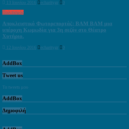
13 Ιουνίου 2016
echaritygr
0
Πολιτισμός
Αποκλειστικό Φωτορεπορτάζ: BAM BAM μια
υπέροχη Κωμωδία για 3η σεζόν στο Θέατρο
Χυτήριο.
12 Ιουνίου 2016
echaritygr
0
AddBox
Tweet us
Τα tweets μου
AddBox
Δημοφιλή