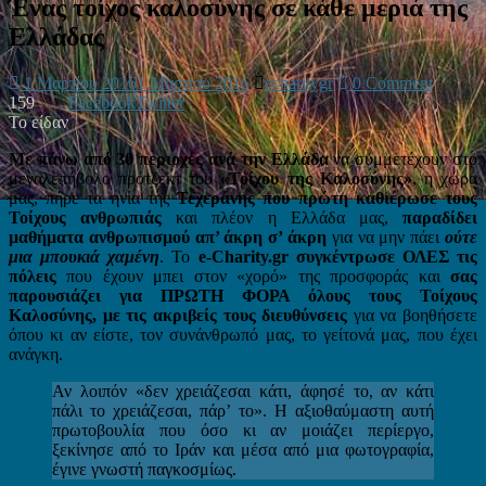
Ένας τοίχος καλοσύνης σε κάθε μεριά της
Ελλάδας
1 Μαρτίου 2016
1 Μαρτίου 2016
echaritygr
0 Comment
159
Facebook
Twitter
Το είδαν
Με πάνω από 30 περιοχές ανά την Ελλάδα
να συμμετέχουν στο
μεγαλεπήβολο πρότζεκτ του
«Τοίχου της Καλοσύνης»
, η χώρα
μας, πήρε τα ηνία της
Τεχεράνης που πρώτη καθιέρωσε τους
Τοίχους ανθρωπιάς
και πλέον η Ελλάδα μας,
παραδίδει
μαθήματα ανθρωπισμού απ’ άκρη σ’ άκρη
για να μην πάει
ούτε
μια μπουκιά χαμένη
. Το
e-Charity.gr συγκέντρωσε ΟΛΕΣ τις
πόλεις
που έχουν μπει στον «χορό» της προσφοράς και
σας
παρουσιάζει για ΠΡΩΤΗ ΦΟΡΑ όλους τους Τοίχους
Καλοσύνης, με τις ακριβείς τους διευθύνσεις
για να βοηθήσετε
όπου κι αν είστε, τον συνάνθρωπό μας, το γείτονά μας, που έχει
ανάγκη.
Αν λοιπόν «δεν χρειάζεσαι κάτι, άφησέ το, αν κάτι
πάλι το χρειάζεσαι, πάρ’ το». Η αξιοθαύμαστη αυτή
πρωτοβουλία που όσο κι αν μοιάζει περίεργο,
ξεκίνησε από το Ιράν και μέσα από μια φωτογραφία,
έγινε γνωστή παγκοσμίως.