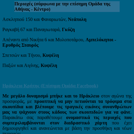
Περιοχές (σύμφωνα με την επίσημη Ομάδα της
Αθήνας - Κέντρο)
Ασκληπιού 150 και Φαναριωτών,
Νεάπολη
Ραγκαβή 67 και Παναγιωταρά,
Γκύζη
Απέναντι από Νικήτα 6 και Μυλοποτάμου,
Αμπελόκηποι -
Ερυθρός Σταυρός
Σπετσών και Τήνου,
Κυψέλη
Παξών και Αιγίνης,
Κυψέλη
Ηράκλειο Κρήτης (Επίσημη Ομάδα Facebook)
Με μεγάλο δυναμισμό μπήκε και το Ηράκλειο
στον αγώνα της
προσφοράς, με
προοπτική να μην πετιούνται τα τρόφιμα στα
σκουπίδια και βλέπουμε τις τραγικές εικόνες συνανθρώπων
μας να ψάχνουν στους κάδους των σκουπιδιών για να φάνε
.
Παρακάτω σας παραθέτουμε
ονομαστικά τις περιοχές που
συμπεριλαμβάνονται στον διαδραστικό χάρτη
που έχει
δημιουργηθεί και ανανεώνεται με βάση την προσθήκη και νέων
περιοχών.