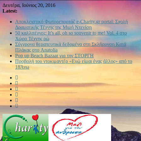
Δευτέρα, Ιούνιος 20, 2016
Latest:
Αποκλειστικό Φωτορεπορτάζ e-Charity.gr portal: Σχολή
Δραματικής Τέχνης της Μιμή Ντενίση
50 καλλιτέχνες: It’s all, oh so souvenir to me! Vol. 4 στο
Χώρο Τέχνης ρώ
Σύγχρονα θεραπευτικά δεδομένα στη Σκλήρυνση Κατά
Πλάκας στο Anatolia
Pop up Beach Bazaar για την ΣΤΟΡΓΗ
Προβολή του ντοκιμαντέρ «Εγώ είμαι ένας άλλος» από το
18Άνω