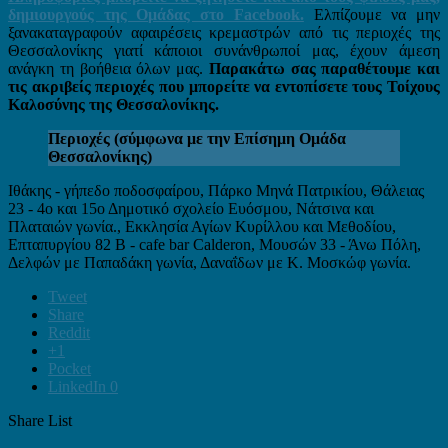
δημιουργούς της Ομάδας στο Facebook.
Ελπίζουμε να μην
ξανακαταγραφούν αφαιρέσεις κρεμαστρών από τις περιοχές της
Θεσσαλονίκης γιατί κάποιοι συνάνθρωποί μας, έχουν άμεση
ανάγκη τη βοήθεια όλων μας.
Παρακάτω σας παραθέτουμε και
τις ακριβείς περιοχές που μπορείτε να εντοπίσετε τους Τοίχους
Καλοσύνης της Θεσσαλονίκης.
Περιοχές (σύμφωνα με την Επίσημη Ομάδα
Θεσσαλονίκης)
Ιθάκης - γήπεδο ποδοσφαίρου, Πάρκο Μηνά Πατρικίου, Θάλειας
23 - 4ο και 15ο Δημοτικό σχολείο Ευόσμου, Νάτσινα και
Πλαταιών γωνία., Εκκλησία Αγίων Κυρίλλου και Μεθοδίου,
Επταπυργίου 82 Β - cafe bar Calderon, Μουσών 33 - Άνω Πόλη,
Δελφών με Παπαδάκη γωνία, Δαναΐδων με Κ. Μοσκώφ γωνία.
Tweet
Share
Reddit
+1
Pocket
LinkedIn
0
Share List