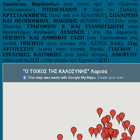
Αυγούστου
,
Βαρδουσίων
(στο στενό πριν τον «Ιωάννου
Ανταλλακτικά»),
ΠΤΟΛΕΜΑΙΟΥ 9
(πριν το Σταθμό),
ΚΡΥΣΤΑΛΟΠΗΓΗΣ
(πίσω από τον ΙΩΑΝΝΟΥ),
ΣΠΑΝΟΥΔΗ
ΚΑΙ ΘΕΟΠΟΜΠΟΥ
,
ΡΟΔΟΠΗΣ
(ΚΤΗΡΙΟ «ΖΙΑΖΙΑ» στην
Πλατεία),
ΓΡΗΓΟΡΙΟΥ Ε ΚΑΙ ΓΙΑΝΝΙΤΣΙΩΤΗ
(στο
Φροντιστήριο Αγγλικών),
ΑΥΛΩΝΟΣ
( στο 26ο Δημοτικό),
ΗΠΕΙΡΟΥ ΚΑΙ ΑΝΘΙΜΟΥ ΓΑΖΗ
(στο Τυροπιτάδικο στη
γωνία),
ΗΠΕΙΡΟΥ
(στο στενάκι στο AZTEK BAR),
31ης
ΑΥΓΟΥΣΤΟΥ
(κοντά στην κλινική Ντινά),
ΓΙΑΓΚΟΥ -
ΕΡΓΑΤΙΚΕΣ ΚΑΤΟΙΚΙΕΣ
(στο διπλό δέντρο),
ΑΜΟΡΓΟΥ
(πίσω από τη ΔΕΗ - στην είσοδο των Τεχνικών ΔΕΗ)