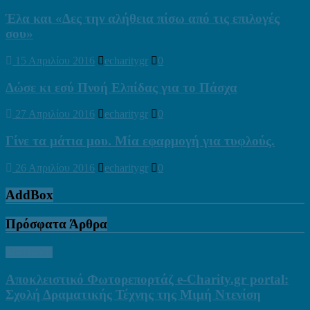
Έλα και «Δες την αλήθεια πίσω από τις επιλογές
σου»
15 Απριλίου 2016
echaritygr
0
Δώσε κι εσύ Πνοή Ελπίδας για το Πάσχα
27 Απριλίου 2016
echaritygr
0
Γίνε τα μάτια μου. Μία εφαρμογή για τυφλούς.
26 Απριλίου 2016
echaritygr
0
AddBox
Πρόσφατα Άρθρα
Πορτραίτα
Αποκλειστικό Φωτορεπορτάζ e-Charity.gr portal:
Σχολή Δραματικής Τέχνης της Μιμή Ντενίση