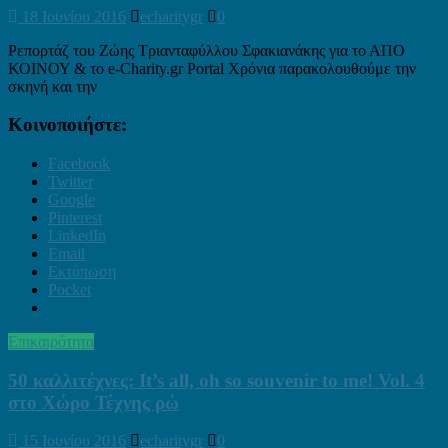
18 Ιουνίου 2016
echaritygr
0
Ρεπορτάζ του Ζώης Τριανταφύλλου Σφακιανάκης για το ΑΠΟ
ΚΟΙΝΟΥ & το e-Charity.gr Portal Χρόνια παρακολουθούμε την
σκηνή και την
Κοινοποιήστε:
Facebook
Twitter
Google
Pinterest
LinkedIn
Email
Εκτύπωση
Pocket
Επικαιρότητα
50 καλλιτέχνες: It’s all, oh so souvenir to me! Vol. 4
στο Χώρο Τέχνης ρώ
15 Ιουνίου 2016
echaritygr
0