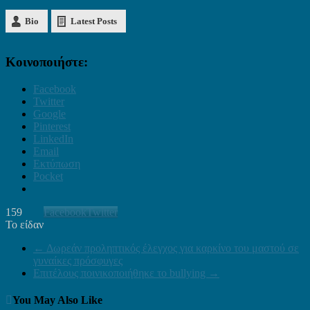
Bio
Latest Posts
Κοινοποιήστε:
Facebook
Twitter
Google
Pinterest
LinkedIn
Email
Εκτύπωση
Pocket
159
Facebook
Twitter
Το είδαν
←
Δωρεάν προληπτικός έλεγχος για καρκίνο του μαστού σε
γυναίκες πρόσφυγες
Επιτέλους ποινικοποιήθηκε το bullying
→
You May Also Like