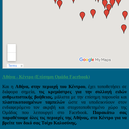
Αθήνα - Κέντρο (Επίσημη Ομάδα Facebook)
Και η
Αθήνα, στην περιοχή του Κέντρου
, έχει τοποθετήσει σε
διάφορα σημεία,
τις κρεμάστρες για την συλλογή ειδών
ανθρωπιστικής βοήθειας,
μάλιστα με την επίσημη παρουσία και
πλαστικοποιημένων ταμπελών
ώστε να υποδεικνύουν στον
ενδιαφερόμενο τον ακριβή και στοχοτοποθετημένο χώρο της
Ομάδας που λειτουργεί στο Facebook.
Παρακάτω σας
παραθέτουμε όλες τις περιοχές της Αθήνας, στο Κέντρο για να
βρείτε τον δικό σας Τοίχο Καλοσύνης.