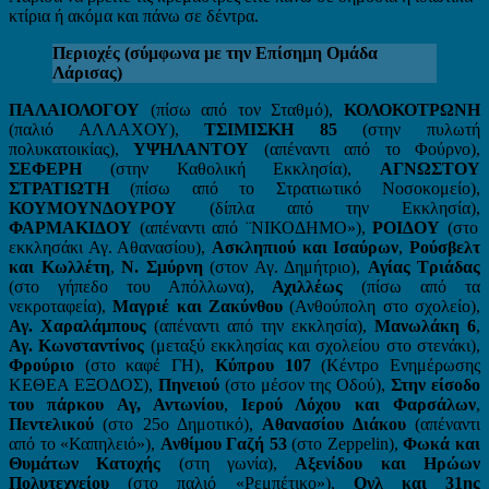
κτίρια ή ακόμα και πάνω σε δέντρα.
Περιοχές (σύμφωνα με την Επίσημη Ομάδα
Λάρισας)
ΠΑΛΑΙΟΛΟΓΟΥ
(πίσω από τον Σταθμό),
ΚΟΛΟΚΟΤΡΩΝΗ
(παλιό ΑΛΛΑΧΟΥ),
ΤΣΙΜΙΣΚΗ 85
(στην πυλωτή
πολυκατοικίας),
ΥΨΗΛΑΝΤΟΥ
(απέναντι από το Φούρνο),
ΣΕΦΕΡΗ
(στην Καθολική Εκκλησία),
ΑΓΝΩΣΤΟΥ
ΣΤΡΑΤΙΩΤΗ
(πίσω από το Στρατιωτικό Νοσοκομείο),
ΚΟΥΜΟΥΝΔΟΥΡΟΥ
(δίπλα από την Εκκλησία),
ΦΑΡΜΑΚΙΔΟΥ
(απέναντι από ¨ΝΙΚΟΔΗΜΟ»),
ΡΟΙΔΟΥ
(στο
εκκλησάκι Αγ. Αθανασίου),
Ασκληπιού και Ισαύρων
,
Ρούσβελτ
και Κωλλέτη
,
Ν. Σμύρνη
(στον Αγ. Δημήτριο),
Αγίας Τριάδας
(στο γήπεδο του Απόλλωνα),
Αχιλλέως
(πίσω από τα
νεκροταφεία),
Μαγριέ και Ζακύνθου
(Ανθούπολη στο σχολείο),
Αγ. Χαραλάμπους
(απέναντι από την εκκλησία),
Μανωλάκη 6
,
Αγ. Κωνσταντίνος
(μεταξύ εκκλησίας και σχολείου στο στενάκι),
Φρούριο
(στο καφέ ΓΗ),
Κύπρου 107
(Κέντρο Ενημέρωσης
ΚΕΘΕΑ ΕΞΟΔΟΣ),
Πηνειού
(στο μέσον της Οδού),
Στην είσοδο
του πάρκου Αγ, Αντωνίου
,
Ιερού Λόχου και Φαρσάλων
,
Πεντελικού
(στο 25ο Δημοτικό),
Αθανασίου Διάκου
(απέναντι
από το «Καπηλειό»),
Ανθίμου Γαζή 53
(στο Zeppelin),
Φωκά και
Θυμάτων Κατοχής
(στη γωνία),
Αξενίδου και Ηρώων
Πολυτεχνείου
(στο παλιό «Ρεμπέτικο»),
Ογλ και 31ης