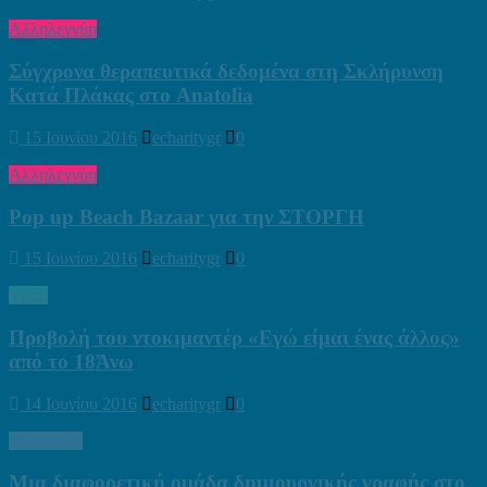
Αλληλεγγύη
Σύγχρονα θεραπευτικά δεδομένα στη Σκλήρυνση
Κατά Πλάκας στο Anatolia
15 Ιουνίου 2016
echaritygr
0
Αλληλεγγύη
Pop up Beach Bazaar για την ΣΤΟΡΓΗ
15 Ιουνίου 2016
echaritygr
0
Υγεία
Προβολή του ντοκιμαντέρ «Εγώ είμαι ένας άλλος»
από το 18Άνω
14 Ιουνίου 2016
echaritygr
0
Πορτραίτα
Μια διαφορετική ομάδα δημιουργικής γραφής στο