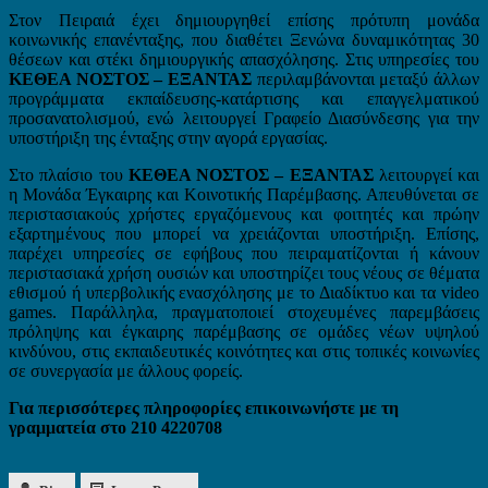
Στον Πειραιά έχει δημιουργηθεί επίσης πρότυπη μονάδα
κοινωνικής επανένταξης, που διαθέτει Ξενώνα δυναμικότητας 30
θέσεων και στέκι δημιουργικής απασχόλησης. Στις υπηρεσίες του
ΚΕΘΕΑ ΝΟΣΤΟΣ – ΕΞΑΝΤΑΣ
περιλαμβάνονται μεταξύ άλλων
προγράμματα εκπαίδευσης-κατάρτισης και επαγγελματικού
προσανατολισμού, ενώ λειτουργεί Γραφείο Διασύνδεσης για την
υποστήριξη της ένταξης στην αγορά εργασίας.
Στο πλαίσιο του
ΚΕΘΕΑ ΝΟΣΤΟΣ – ΕΞΑΝΤΑΣ
λειτουργεί και
η Μονάδα Έγκαιρης και Κοινοτικής Παρέμβασης. Απευθύνεται σε
περιστασιακούς χρήστες εργαζόμενους και φοιτητές και πρώην
εξαρτημένους που μπορεί να χρειάζονται υποστήριξη. Επίσης,
παρέχει υπηρεσίες σε εφήβους που πειραματίζονται ή κάνουν
περιστασιακά χρήση ουσιών και υποστηρίζει τους νέους σε θέματα
εθισμού ή υπερβολικής ενασχόλησης με το Διαδίκτυο και τα video
games. Παράλληλα, πραγματοποιεί στοχευμένες παρεμβάσεις
πρόληψης και έγκαιρης παρέμβασης σε ομάδες νέων υψηλού
κινδύνου, στις εκπαιδευτικές κοινότητες και στις τοπικές κοινωνίες
σε συνεργασία με άλλους φορείς.
Για περισσότερες πληροφορίες επικοινωνήστε με τη
γραμματεία στο 210 4220708