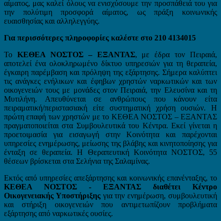
αίματος, μας καλεί όλους να ενισχύσουμε την προσπάθειά του για
την πολύτιμη προσφορά αίματος, ως πράξη κοινωνικής
ευαισθησίας και αλληλεγγύης.
Για περισσότερες πληροφορίες καλέστε στο 210 4134015
Το
KEΘEA ΝΟΣΤΟΣ – ΕΞΑΝΤΑΣ
, με έδρα τον Πειραιά,
αποτελεί ένα ολοκληρωμένο δίκτυο υπηρεσιών για τη θεραπεία,
έγκαιρη παρέμβαση και πρόληψη της εξάρτησης. Σήμερα καλύπτει
τις ανάγκες ενήλικων και έφηβων χρηστών ναρκωτικών και των
οικογενειών τους με μονάδες στον Πειραιά, την Ελευσίνα και τη
Μυτιλήνη. Απευθύνεται σε ανθρώπους που κάνουν είτα
πειραματική/περιστασιακή είτε συστηματική χρήση ουσιών. H
πρώτη επαφή των χρηστών με το KEΘEA NOΣTOΣ – ΕΞΑΝΤΑΣ
πραγματοποιείται στα Συμβουλευτικά του Κέντρα. Εκεί γίνεται η
προετοιμασία για εισαγωγή στην Κοινότητα και παρέχονται
υπηρεσίες ενημέρωσης, μείωσης της βλάβης και κινητοποίησης για
ένταξη σε θεραπεία. Η Θεραπευτική Κοινότητα ΝΟΣΤΟΣ, 55
θέσεων βρίσκεται στα Σελήνια της Σαλαμίνας.
Εκτός από υπηρεσίες απεξάρτησης και κοινωνικής επανένταξης, το
KEΘEA ΝΟΣΤΟΣ - ΕΞΑΝΤΑΣ διαθέτει Κέντρο
Οικογενειακής Υποστήριξης
για την ενημέρωση, συμβουλευτική
και στήριξη οικογενειών που αντιμετωπίζουν προβλήματα
εξάρτησης από ναρκωτικές ουσίες.