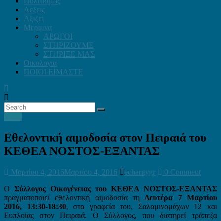
Πολιτισμος
Λεξεις
Αξιζει
Μεριμνα
ΑΡΩΓΟΙ
ΣΤΗΡΙΖΟΥΜΕ
ΣΤΗΡΙΞΕ ΜΑΣ
Οικολογια
ΠΟΙΟΙ ΕΙΜΑΣΤΕ
Υγεία
Εθελοντική αιμοδοσία στον Πειραιά του
ΚΕΘΕΑ ΝΟΣΤΟΣ-ΕΞΑΝΤΑΣ
Μαρτίου 4, 2016
Μαρτίου 4, 2016
echaritygr
0 Comment
Ο
Σύλλογος Οικογένειας του ΚΕΘΕΑ ΝΟΣΤΟΣ-ΕΞΑΝΤΑΣ
πραγματοποιεί εθελοντική αιμοδοσία τη
Δευτέρα 7 Μαρτίου
2016, 13:30-18:30
, στα γραφεία του, Σαλαμινομάχων 12 και
Ευπλοίας στον Πειραιά. Ο Σύλλογος, που διατηρεί τράπεζα