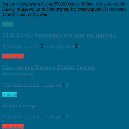
Άμεση επιχορήγηση ύψους 250.000 ευρώ δόθηκε στο νοσοκομείο
Κιλκίς, σύμφωνα με το διοικητή της 4ης Υγειονομικής Περιφέρειας
Στρατή Πλωμαρίτη, ενώ
Υγεία
STALKING: Θαυμασμός στα όρια της εμμονής..
Μαρτίου 11, 2016
Μίρκα Αρβανίτη
0
Πολιτισμός
Όλοι ένα κι ο Κράου η Ελπίδα, έρχεται
Θεσσαλονίκη
Μαρτίου 11, 2016
echaritygr
0
editorial
Ξελασπώνουμε…
Μαρτίου 11, 2016
echaritygr
0
Πολιτισμός