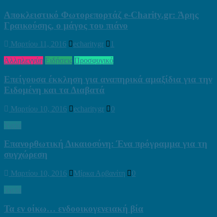
Αποκλειστικό Φωτορεπορτάζ e-Charity.gr: Άρης
Γραικούσης, ο μάγος του πιάνο
Μαρτίου 11, 2016
echaritygr
1
Αλληλεγγύη
Ειδήσεις
Προσφυγικό
Επείγουσα έκκληση για αναπηρικά αμαξίδια για την
Ειδομένη και τα Διαβατά
Μαρτίου 10, 2016
echaritygr
0
Υγεία
Επανορθωτική Δικαιοσύνη: Ένα πρόγραμμα για τη
συγχώρεση
Μαρτίου 10, 2016
Μίρκα Αρβανίτη
0
Υγεία
Τα εν οίκω… ενδοοικογενειακή βία