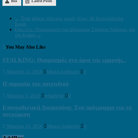
Bio
Latest Posts
←
Ένας άδικος πόλεμος χωρίς τέλος. 60 δευτερόλεπτα
Συρία
Εδώ έξω: Ντοκιμαντέρ του Ιδρύματος Σταύρου Νιάρχου, για
την Κρίση
→
You May Also Like
STALKING: Θαυμασμός στα όρια της εμμονής..
Μαρτίου 11, 2016
Μίρκα Αρβανίτη
0
Η σημασία του παιχνιδιού
Μαρτίου 3, 2016
echaritygr
0
Επανορθωτική Δικαιοσύνη: Ένα πρόγραμμα για τη
συγχώρεση
Μαρτίου 10, 2016
Μίρκα Αρβανίτη
0