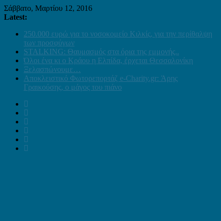
Σάββατο, Μαρτίου 12, 2016
Latest:
250.000 ευρώ για το νοσοκομείο Κιλκίς, για την περίθαλψη
των προσφύγων
STALKING: Θαυμασμός στα όρια της εμμονής..
Όλοι ένα κι ο Κράου η Ελπίδα, έρχεται Θεσσαλονίκη
Ξελασπώνουμε…
Αποκλειστικό Φωτορεπορτάζ e-Charity.gr: Άρης
Γραικούσης, ο μάγος του πιάνο