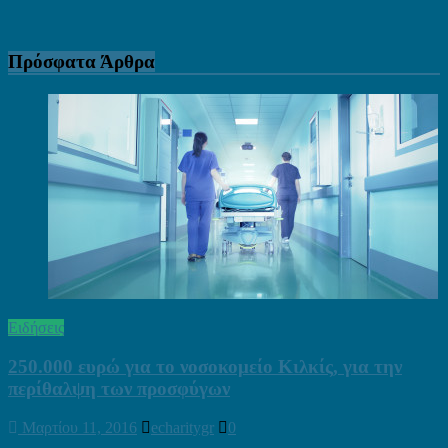
Πρόσφατα Άρθρα
Ειδήσεις
250.000 ευρώ για το νοσοκομείο Κιλκίς, για την
περίθαλψη των προσφύγων
Μαρτίου 11, 2016
echaritygr
0