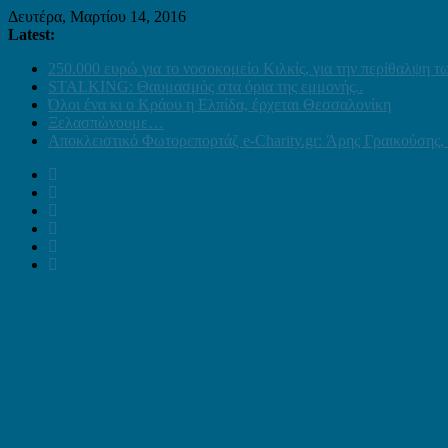
Δευτέρα, Μαρτίου 14, 2016
Latest:
250.000 ευρώ για το νοσοκομείο Κιλκίς, για την περίθαλψη 
STALKING: Θαυμασμός στα όρια της εμμονής..
Όλοι ένα κι ο Κράου η Ελπίδα, έρχεται Θεσσαλονίκη
Ξελασπώνουμε…
Αποκλειστικό Φωτορεπορτάζ e-Charity.gr: Άρης Γραικούσης, 