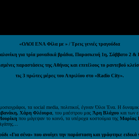
«ΟΛΟΙ ΕΝΑ Φίλα με » / Τρεις γενιές τραγούδια
αλονίκη για τρία μοναδικά βράδια, Παρασκευή 1η, Σάββατο 2 & 
μένες παραστάσεις της Αθήνας και επιτέλους το ραντεβού κλεί
τις 3 πρώτες μέρες του Απριλίου στο «Radio City».
δημοσιογράφοι, τα social media, πολιτικοί, έγιναν Όλοι Ένα. Η δυνα
τιβανάκη, Χάρη Φλέουρα
, του μαέστρου μας
Άρη Βλάχου
και των 
Μουρίκη
που μάγεψαν το κοινό, τα υπέροχα κοστούμια της
Μαρίας 
η Αγάπης…
ούδι «Για σένα» που ανοίγει την παράσταση και γράφτηκε ειδικά γ