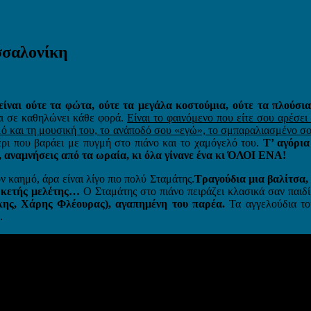
σσαλονίκη
 είναι ούτε τα φώτα, ούτε τα μεγάλα κοστούμια, ούτε τα πλούσι
ι σε καθηλώνει κάθε φορά.
Είναι το φαινόμενο που είτε σου αρέσει
λιγμό και τη μουσική του, το ανάποδό σου «εγώ», το σμπαραλιασμέν
χέρι που βαράει με πυγμή στο πιάνο και το χαμόγελό του.
Τ’ αγόρια 
, αναμνήσεις από τα ωραία, κι όλα γίνανε ένα κι ΌΛΟΙ ΕΝΑ!
ν καημό, άρα είναι λίγο πιο πολύ Σταμάτης.
Τραγούδια μια βαλίτσα,
αρκετής μελέτης…
Ο Σταμάτης στο πιάνο πειράζει κλασικά σαν παιδί
ης, Χάρης Φλέουρας), αγαπημένη του παρέα.
Τα αγγελούδια του
.