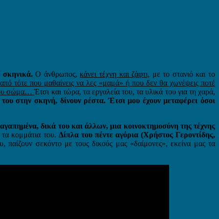
α σκηνικά.
Ο άνθρωπος,
κάνει τέχνη και ζάφτι,
με το στανιό και το
 από τότε που μαθαίνεις να λες «μαμά» ή που δεν θα χωνέψεις ποτέ
ο σου σώμα…
Έτσι και τώρα, τα εργαλεία του, τα υλικά του για τη χαρά,
του στην σκηνή, δίνουν ρέστα. Έτσι μου έχουν μεταφέρει όσοι
 αγαπημένα, δικά του και άλλων, μια κοινοκτημοσύνη της τέχνης
 τα κομμάτια του.
Δίπλα
του πέντε αγόρια (Χρήστος Γεροντίδης,
, παίζουν σεκόντο με τους δικούς μας «δαίμονες», εκείνα μας τα