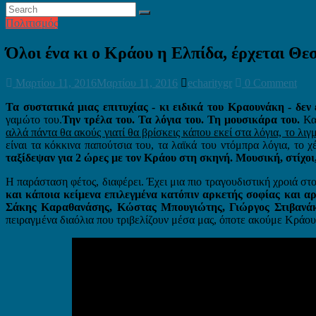
Πολιτισμός
Όλοι ένα κι ο Κράου η Ελπίδα, έρχεται Θε
Μαρτίου 11, 2016
Μαρτίου 11, 2016
echaritygr
0 Comment
Τα συστατικά μιας επιτυχίας - κι ειδικά του Κραουνάκη - δεν
γαμώτο του.
Την τρέλα του. Τα λόγια του. Τη μουσικάρα του.
Κα
αλλά πάντα θα ακούς γιατί θα βρίσκεις κάπου εκεί στα λόγια, το 
είναι τα κόκκινα παπούτσια του, τα λαϊκά του ντόμπρα λόγια, το 
ταξίδεψαν για 2 ώρες με τον Κράου στη σκηνή. Μουσική, στίχοι
Η παράσταση φέτος, διαφέρει. Έχει μια πιο τραγουδιστική χροιά στο
και κάποια κείμενα επιλεγμένα κατόπιν αρκετής σοφίας και 
Σάκης Καραθανάσης, Κώστας Μπουγιώτης, Γιώργος Στιβανάκ
πειραγμένα διαόλια που τριβελίζουν μέσα μας, όποτε ακούμε Κράου