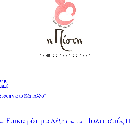
οφής
ρηση)
Δράση για το Κάτι Άλλο"
Πολιτισμός
Επικαιρότητα
Π
Λέξεις
γοί
Οικολογία