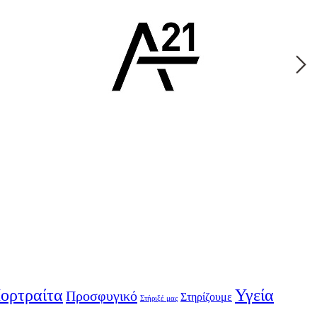
ορτραίτα
Υγεία
Προσφυγικό
Στηρίζουμε
Στήριξέ μας