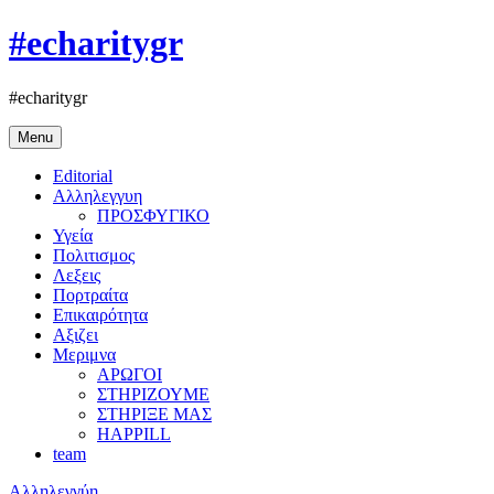
#echaritygr
#echaritygr
Menu
Editorial
Αλληλεγγυη
ΠΡΟΣΦΥΓΙΚΟ
Υγεία
Πολιτισμος
Λεξεις
Πορτραίτα
Επικαιρότητα
Αξιζει
Μεριμνα
ΑΡΩΓΟΙ
ΣΤΗΡΙΖΟΥΜΕ
ΣΤΗΡΙΞΕ ΜΑΣ
HAPPILL
team
Αλληλεγγύη