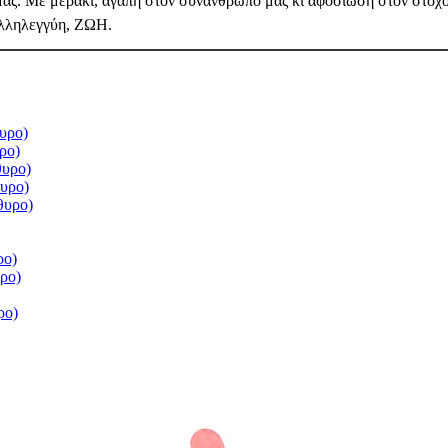
ς. Με μεράκι, αγάπη στον συνάνθρωπό μας κι αφοσίωση στον στόχο μ
λληλεγγύη, ΖΩΗ.
υρο)
ρο)
θυρο)
θυρο)
θυρο)
ρο)
υρο)
ρο)