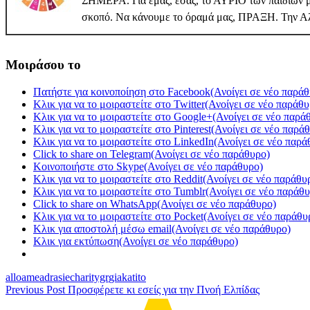
ΣΗΜΕΡΑ. Για εμάς, εσάς, το ΑΥΡΙΟ των παιδιών μα
σκοπό. Να κάνουμε το όραμά μας, ΠΡΑΞΗ. Την Α
Μοιράσου το
Πατήστε για κοινοποίηση στο Facebook(Ανοίγει σε νέο παράθ
Κλικ για να το μοιραστείτε στο Twitter(Ανοίγει σε νέο παράθυ
Κλικ για να το μοιραστείτε στο Google+(Ανοίγει σε νέο παρά
Κλικ για να το μοιραστείτε στο Pinterest(Ανοίγει σε νέο παρά
Κλικ για να το μοιραστείτε στο LinkedIn(Ανοίγει σε νέο παρά
Click to share on Telegram(Ανοίγει σε νέο παράθυρο)
Κοινοποιήστε στο Skype(Ανοίγει σε νέο παράθυρο)
Κλικ για να το μοιραστείτε στο Reddit(Ανοίγει σε νέο παράθυ
Κλικ για να το μοιραστείτε στο Tumblr(Ανοίγει σε νέο παράθ
Click to share on WhatsApp(Ανοίγει σε νέο παράθυρο)
Κλικ για να το μοιραστείτε στο Pocket(Ανοίγει σε νέο παράθυ
Κλικ για αποστολή μέσω email(Ανοίγει σε νέο παράθυρο)
Κλικ για εκτύπωση(Ανοίγει σε νέο παράθυρο)
allo
amea
drasi
echaritygr
gia
kati
to
Previous Post
Προσφέρετε κι εσείς για την Πνοή Ελπίδας