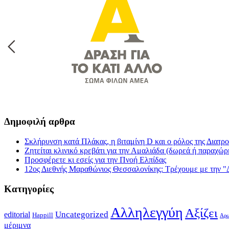
Δημοφιλή αρθρα
Σκλήρυνση κατά Πλάκας, η βιταμίνη D και ο ρόλος της Διατρ
Ζητείται κλινικό κρεβάτι για την Αμαλιάδα (δωρεά ή παραχώ
Προσφέρετε κι εσείς για την Πνοή Ελπίδας
12ος Διεθνής Μαραθώνιος Θεσσαλονίκης: Τρέχουμε με την "
Κατηγορίες
Αλληλεγγύη
Αξίζει
editorial
Uncategorized
Happill
Αρω
μέριμνα