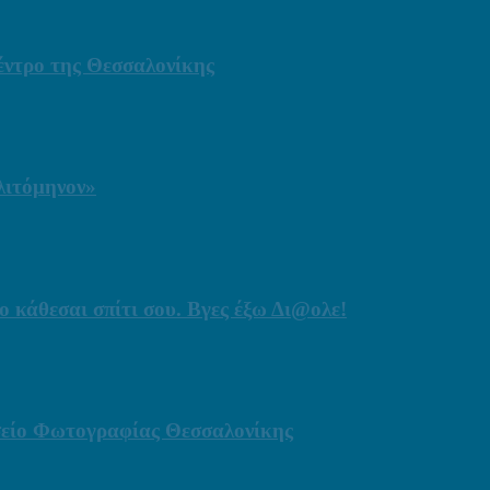
έντρο της Θεσσαλονίκης
λιτόμηνον»
ο κάθεσαι σπίτι σου. Βγες έξω Δι@ολε!
ουσείο Φωτογραφίας Θεσσαλονίκης