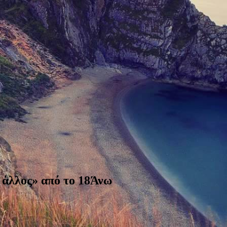
 άλλος» από το 18Άνω