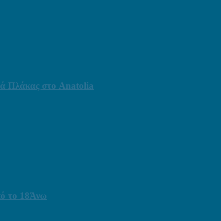
ά Πλάκας στο Anatolia
πό το 18Άνω