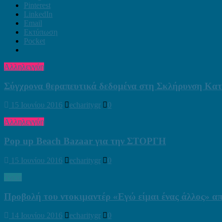
Pinterest
LinkedIn
Email
Εκτύπωση
Pocket
Αλληλεγγύη
Σύγχρονα θεραπευτικά δεδομένα στη Σκλήρυνση Κατ
15 Ιουνίου 2016
echaritygr
0
Αλληλεγγύη
Pop up Beach Bazaar για την ΣΤΟΡΓΗ
15 Ιουνίου 2016
echaritygr
0
Υγεία
Προβολή του ντοκιμαντέρ «Εγώ είμαι ένας άλλος» α
14 Ιουνίου 2016
echaritygr
0