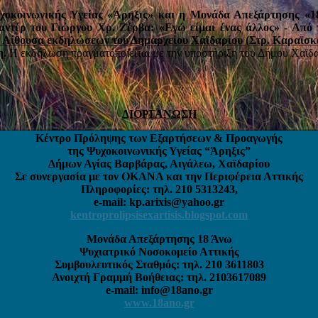
οκοινωνικής Υγείας «Άρηξις» και η Μονάδα Απεξάρτησης «
μαντέρ του Γιώργου Χρ. Ζέρβα: «Εγώ είμαι ένας άλλος» - Από
ην Αίθουσα εκδηλώσεων του Δημαρχείου Χαϊδαρίου (Στρ. Καραϊσ
η.
Η εκδήλωση πραγματοποιείται με την υποστήριξη του Δήμου Χαϊδα
ΔΙΟΡΓΑΝΩΣΗ
Κέντρο Πρόληψης των Εξαρτήσεων & Προαγωγής
της Ψυχοκοινωνικής Υγείας “Άρηξις”
Δήμων Αγίας Βαρβάρας, Αιγάλεω, Χαϊδαρίου
Σε συνεργασία με τον ΟΚΑΝΑ και την Περιφέρεια Αττικής
Πληροφορίες: τηλ. 210 5313243,
e-mail:
kp.arixis@yahoo.gr
kentroprolipsisexartisis.b
logspot.com
Μονάδα Απεξάρτησης 18 Άνω
Ψυχιατρικό Νοσοκομείο Αττικής
Συμβουλευτικός Σταθμός: τηλ. 210 3611803
Ανοιχτή Γραμμή Βοήθειας: τηλ. 2103617089
e-mail:
info@18ano.gr
www.18ano.gr