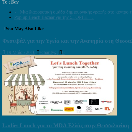
Το είδαν
←
Μια διαφορετική ομάδα δημιουργικής γραφής στο κέντρο 
Pop up Beach Bazaar για την ΣΤΟΡΓΗ
→
You May Also Like
Φεστιβάλ για την Υγεία και την Αναπηρία στη Θεσσα
19 Μαΐου 2016
echaritygr
0
Ladies Lunch για το MDA Ελλάς στην Θεσσαλονίκη