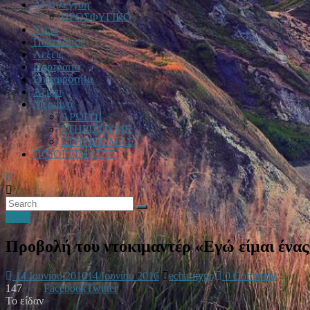
Αλληλεγγυη
ΠΡΟΣΦΥΓΙΚΟ
Υγεία
Πολιτισμος
Λεξεις
Πορτραίτα
Επικαιρότητα
Αξιζει
Μεριμνα
ΑΡΩΓΟΙ
ΣΤΗΡΙΖΟΥΜΕ
ΣΤΗΡΙΞΕ ΜΑΣ
ΠΟΙΟΙ ΕΙΜΑΣΤΕ
Υγεία
Προβολή του ντοκιμαντέρ «Εγώ είμαι ένας
14 Ιουνίου 2016
14 Ιουνίου 2016
echaritygr
0 Comment
147
Facebook
Twitter
Το είδαν