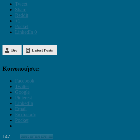
Tweet
Share
Reddit
+1
Pocket
LinkedIn
0
Bio
Latest Posts
Κοινοποιήστε:
Facebook
Twitter
Google
Pinterest
LinkedIn
Email
Εκτύπωση
Pocket
147
Facebook
Twitter