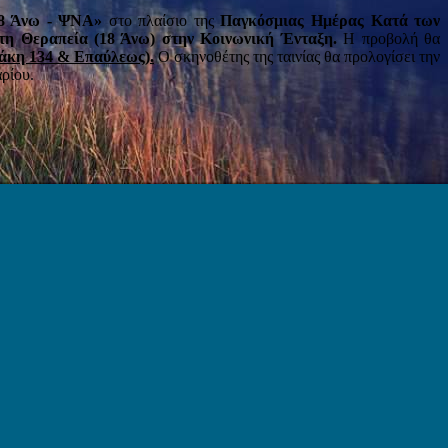
18 Άνω - ΨΝΑ»
στο πλαίσιο της
Παγκόσμιας Ημέρας Κατά των
 τη Θεραπεία (18 Άνω) στην Κοινωνική Ένταξη.
Η προβολή θα
κάκη 134 & Επαύλεως).
Ο σκηνοθέτης της ταινίας θα προλογίσει την
ρίου.