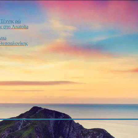
ο Τέχνης ρώ
 στο Anatolia
Άνω
 Θεσσαλονίκης