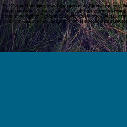
Το
Κέντρο Πρόληψης των Εξαρτήσεων & Προαγωγής της Ψυχ
Ναρκωτικών
σας προσκαλούν στην προβολή της
ταινίας-ντοκι
πραγματοποιηθεί την
Τετάρτη 22 Ιουνίου 2016, στις 7.
30 μ.μ. στ
εκδήλωση και θα ακολουθήσει συζήτηση.
Η είσοδος είναι ελεύθερ