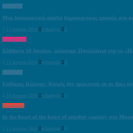
Πορτραίτα
Μια διαφορετική ομάδα δημιουργικής γραφής στο κ
13 Ιουνίου 2016
echaritygr
0
Αλληλεγγύη
Σάββατο 18 Ιουνίου, πλέκουμε Πανελλήνια για το «Η
13 Ιουνίου 2016
echaritygr
0
Πορτραίτα
Ευθύμης Κάλφας: Κανείς δεν πρόκειται να σε βρει όσ
13 Ιουνίου 2016
echaritygr
0
Πολιτισμός
In the heart of the heart of another country στο Μ
13 Ιουνίου 2016
echaritygr
0