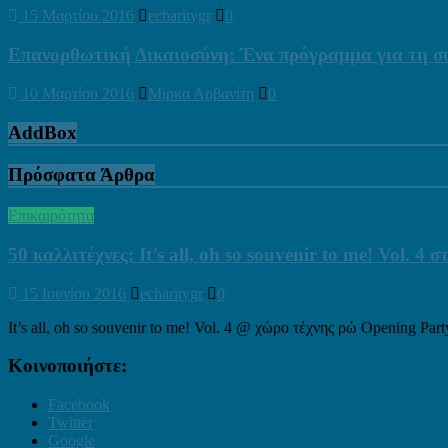
15 Μαρτίου 2016
echaritygr
0
Επανορθωτική Δικαιοσύνη: Ένα πρόγραμμα για τη 
10 Μαρτίου 2016
Μίρκα Αρβανίτη
0
AddBox
Πρόσφατα Άρθρα
Επικαιρότητα
50 καλλιτέχνες: It’s all, oh so souvenir to me! Vol. 4
15 Ιουνίου 2016
echaritygr
0
It’s all, oh so souvenir to me! Vol. 4 @ χώρο τέχνης ρώ Opening Par
Κοινοποιήστε:
Facebook
Twitter
Google