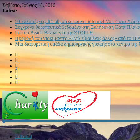
Σάββατο, Ιούνιος 18, 2016
Latest:
50 καλλιτέχνες: It’s all, oh so souvenir to me! Vol. 4 στο Χώρ
Σύγχρονα θεραπευτικά δεδομένα στη Σκλήρυνση Κατά Πλάκας
Pop up Beach Bazaar για την ΣΤΟΡΓΗ
Προβολή του ντοκιμαντέρ «Εγώ είμαι ένας άλλος» από το 18
Μια διαφορετική ομάδα δημιουργικής γραφής στο κέντρο της
Editorial