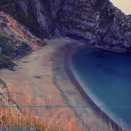
ς Νάουσας!