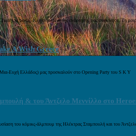
harity.gr portal. Κι η σημερινή της ανάρτηση, μας συγκίνησε. Τη μο
 Make A Wish Greece
-Μια-Ευχή Ελλάδος) μας προσκαλούν στο Opening Party του S K Y
μπουλή & του Άντζελο Μεννίλλο στο Heroe
υσίαση του κόμικς-άλμπουμ της Ηλέκτρας Σταμπουλή και του Άντζελ