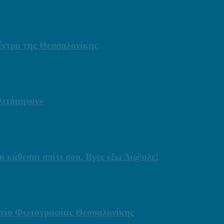
έντρο της Θεσσαλονίκης
λιτόμηνον»
ο κάθεσαι σπίτι σου. Βγες έξω Δι@ολε!
ουσείο Φωτογραφίας Θεσσαλονίκης