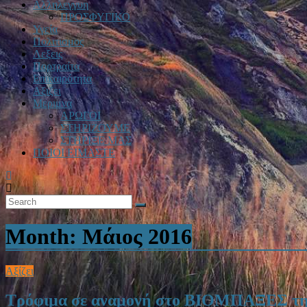
Αλληλεγγυη
ΠΡΟΣΦΥΓΙΚΟ
Υγεία
Πολιτισμος
Λεξεις
Πορτραίτα
Επικαιρότητα
Αξιζει
Μεριμνα
ΑΡΩΓΟΙ
ΣΤΗΡΙΖΟΥΜΕ
ΣΤΗΡΙΞΕ ΜΑΣ
ΠΟΙΟΙ ΕΙΜΑΣΤΕ
Month:
Μάιος 2016
Αξίζει
Τρόφιμα σε αναμονή στο ΒΙΟΜΠΑΞΕΣ τη