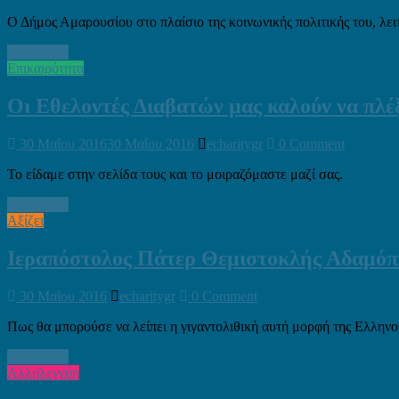
Ο Δήμος Αμαρουσίου στο πλαίσιο της κοινωνικής πολιτικής του, λ
Read more
Επικαιρότητα
Οι Εθελοντές Διαβατών μας καλούν να πλέ
30 Μαΐου 2016
30 Μαΐου 2016
echaritygr
0 Comment
Το είδαμε στην σελίδα τους και το μοιραζόμαστε μαζί σας.
Read more
Αξίζει
Ιεραπόστολος Πάτερ Θεμιστοκλής Αδαμόπ
30 Μαΐου 2016
echaritygr
0 Comment
Πως θα μπορούσε να λείπει η γιγαντολιθική αυτή μορφή της Ελλην
Read more
Αλληλεγγύη