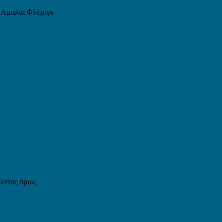
ο Αμαλία Φλέμιγκ
λώντας όμως