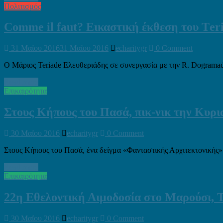
Πολιτισμός
Comme il faut? Εικαστική έκθεση του Τer
31 Μαΐου 2016
31 Μαΐου 2016
echaritygr
0 Comment
Ο Μάριος Teriade Ελευθεριάδης σε συνεργασία με την R. Dogramadj
Read more
Επικαιρότητα
Στους Κήπους του Πασά, πικ-νικ την Κυρ
30 Μαΐου 2016
echaritygr
0 Comment
Στους Κήπους του Πασά, ένα δείγμα «Φανταστικής Αρχιτεκτονικής» 
Read more
Επικαιρότητα
22η Εθελοντική Αιμοδοσία στο Μαρούσι, Τ
30 Μαΐου 2016
echaritygr
0 Comment