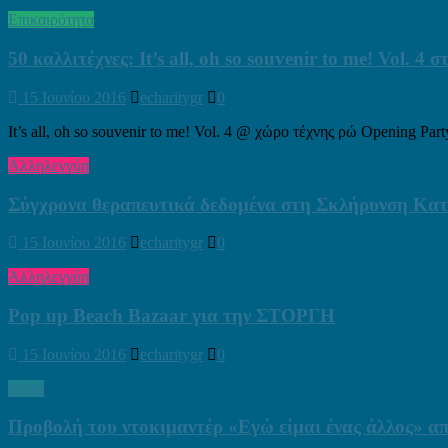
Επικαιρότητα
50 καλλιτέχνες: It’s all, oh so souvenir to me! Vol. 4
15 Ιουνίου 2016
echaritygr
0
It’s all, oh so souvenir to me! Vol. 4 @ χώρο τέχνης ρώ Opening Par
Αλληλεγγύη
Σύγχρονα θεραπευτικά δεδομένα στη Σκλήρυνση Κατ
15 Ιουνίου 2016
echaritygr
0
Αλληλεγγύη
Pop up Beach Bazaar για την ΣΤΟΡΓΗ
15 Ιουνίου 2016
echaritygr
0
Υγεία
Προβολή του ντοκιμαντέρ «Εγώ είμαι ένας άλλος» α