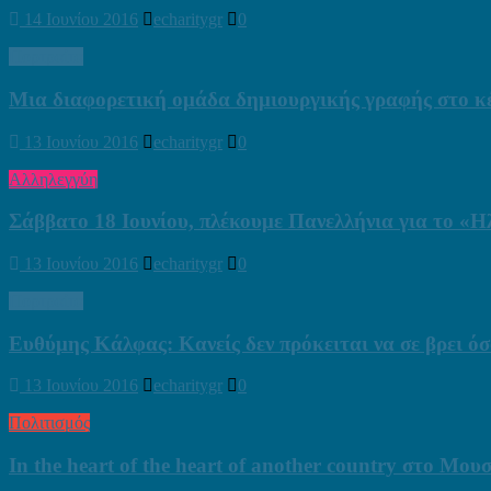
14 Ιουνίου 2016
echaritygr
0
Πορτραίτα
Μια διαφορετική ομάδα δημιουργικής γραφής στο κ
13 Ιουνίου 2016
echaritygr
0
Αλληλεγγύη
Σάββατο 18 Ιουνίου, πλέκουμε Πανελλήνια για το «Η
13 Ιουνίου 2016
echaritygr
0
Πορτραίτα
Ευθύμης Κάλφας: Κανείς δεν πρόκειται να σε βρει όσ
13 Ιουνίου 2016
echaritygr
0
Πολιτισμός
In the heart of the heart of another country στο Μ