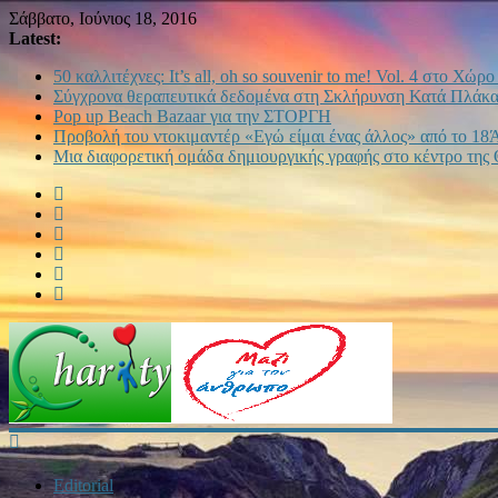
Σάββατο, Ιούνιος 18, 2016
Latest:
50 καλλιτέχνες: It’s all, oh so souvenir to me! Vol. 4 στο Χώρ
Σύγχρονα θεραπευτικά δεδομένα στη Σκλήρυνση Κατά Πλάκας
Pop up Beach Bazaar για την ΣΤΟΡΓΗ
Προβολή του ντοκιμαντέρ «Εγώ είμαι ένας άλλος» από το 18
Μια διαφορετική ομάδα δημιουργικής γραφής στο κέντρο της
Editorial