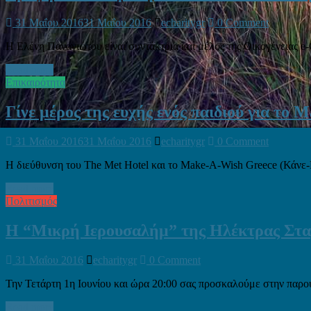
31 Μαΐου 2016
31 Μαΐου 2016
echaritygr
0 Comment
Η Ελένη Παναγιώτου είναι συντάκτρια και μέλος της Οικογένειας e-C
Read more
Επικαιρότητα
Γίνε μέρος της ευχής ενός παιδιού για το
31 Μαΐου 2016
31 Μαΐου 2016
echaritygr
0 Comment
Η διεύθυνση του The Met Hotel και το Make-A-Wish Greece (Κάνε
Read more
Πολιτισμός
H “Μικρή Ιερουσαλήμ” της Ηλέκτρας Στα
31 Μαΐου 2016
echaritygr
0 Comment
Την Τετάρτη 1η Ιουνίου και ώρα 20:00 σας προσκαλούμε στην παρο
Read more