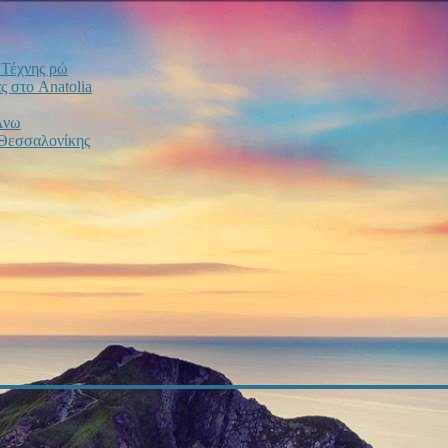
ο Τέχνης ρώ
 στο Anatolia
Άνω
 Θεσσαλονίκης