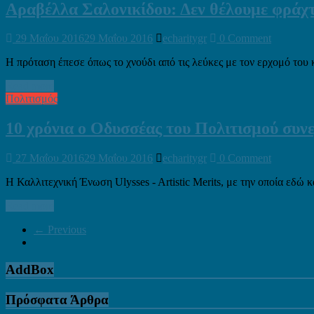
Αραβέλλα Σαλονικίδου: Δεν θέλουμε φράχτ
29 Μαΐου 2016
29 Μαΐου 2016
echaritygr
0 Comment
Η πρόταση έπεσε όπως το χνούδι από τις λεύκες με τον ερχομό του
Read more
Πολιτισμός
10 χρόνια ο Οδυσσέας του Πολιτισμού συνεχ
27 Μαΐου 2016
29 Μαΐου 2016
echaritygr
0 Comment
Η Καλλιτεχνική Ένωση Ulysses - Artistic Merits, με την οποία εδώ κα
Read more
← Previous
AddBox
Πρόσφατα Άρθρα