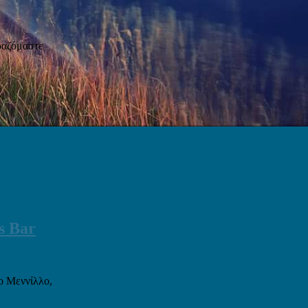
ιραζόμαστε
s Bar
ο Μεννίλλο,