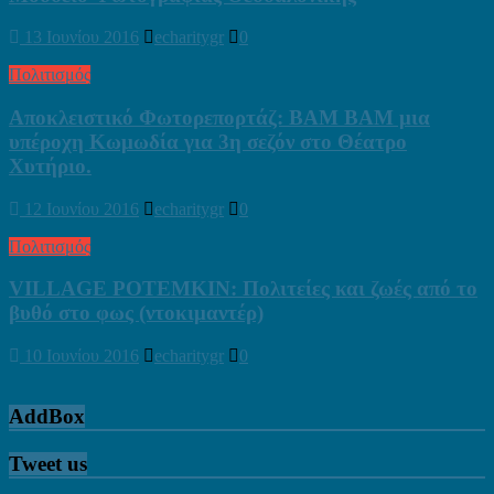
13 Ιουνίου 2016
echaritygr
0
Πολιτισμός
Αποκλειστικό Φωτορεπορτάζ: BAM BAM μια
υπέροχη Κωμωδία για 3η σεζόν στο Θέατρο
Χυτήριο.
12 Ιουνίου 2016
echaritygr
0
Πολιτισμός
VILLAGE POTEMKIN: Πολιτείες και ζωές από το
βυθό στο φως (ντοκιμαντέρ)
10 Ιουνίου 2016
echaritygr
0
AddBox
Tweet us