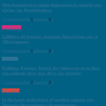
Μια διαφορετική ομάδα δημιουργικής γραφής στο
κέντρο της Θεσσαλονίκης
13 Ιουνίου 2016
echaritygr
0
Αλληλεγγύη
Σάββατο 18 Ιουνίου, πλέκουμε Πανελλήνια για το
«Ηλιτόμηνον»
13 Ιουνίου 2016
echaritygr
0
Πορτραίτα
Ευθύμης Κάλφας: Κανείς δεν πρόκειται να σε βρει
όσο κάθεσαι σπίτι σου. Βγες έξω Δι@ολε!
13 Ιουνίου 2016
echaritygr
0
Πολιτισμός
In the heart of the heart of another country στο
Μουσείο Φωτογραφίας Θεσσαλονίκης