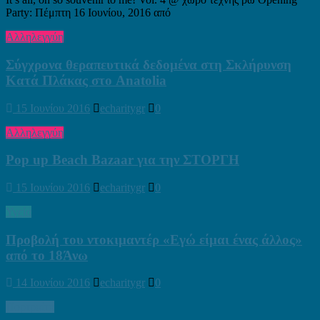
Party: Πέμπτη 16 Ιουνίου, 2016 από
Αλληλεγγύη
Σύγχρονα θεραπευτικά δεδομένα στη Σκλήρυνση
Κατά Πλάκας στο Anatolia
15 Ιουνίου 2016
echaritygr
0
Αλληλεγγύη
Pop up Beach Bazaar για την ΣΤΟΡΓΗ
15 Ιουνίου 2016
echaritygr
0
Υγεία
Προβολή του ντοκιμαντέρ «Εγώ είμαι ένας άλλος»
από το 18Άνω
14 Ιουνίου 2016
echaritygr
0
Πορτραίτα