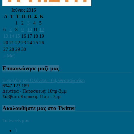
Ιούνιος 2016
Δ
Τ
Τ
Π
Π
Σ
Κ
1
2
3
4
5
6
7
8
9
10
11
12
13
14
15
16
17
18
19
20
21
22
23
24
25
26
27
28
29
30
« Μαΐ
Επικοινώνησε μαζί μας
Τυρολόης και Ολύνθου 108, Θεσσαλονίκη
6947.123.189
Δευτέρα - Παρασκευή: 10πμ-3μμ
Σάββατο-Κυριακή: 11πμ - 7μμ
Ακολουθήστε μας στο Twitter
Τα tweets μου