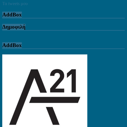
Τα tweets μου
AddBox
Δημοφιλή
AddBox