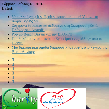
Σάββατο, Ιούνιος 18, 2016
Latest:
50 καλλιτέχνες: It’s all, oh so souvenir to me! Vol. 4 στο
Χώρο Τέχνης ρώ
Σύγχρονα θεραπευτικά δεδομένα στη Σκλήρυνση Κατά
Πλάκας στο Anatolia
Pop up Beach Bazaar για την ΣΤΟΡΓΗ
Προβολή του ντοκιμαντέρ «Εγώ είμαι ένας άλλος» από το
18Άνω
Μια διαφορετική ομάδα δημιουργικής γραφής στο κέντρο της
Θεσσαλονίκης