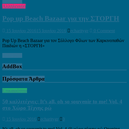
Read more
Αλληλεγγύη
Pop up Beach Bazaar για την ΣΤΟΡΓΗ
15 Ιουνίου 2016
15 Ιουνίου 2016
echaritygr
0 Comment
Pop Up Beach Bazaar για τον Σύλλογο Φίλων των Καρκινοπαθών
Παιδιών η «ΣΤΟΡΓΗ»
Read more
AddBox
Πρόσφατα Άρθρα
Επικαιρότητα
50 καλλιτέχνες: It’s all, oh so souvenir to me! Vol. 4
στο Χώρο Τέχνης ρώ
15 Ιουνίου 2016
echaritygr
0
It’s all, oh so souvenir to me! Vol. 4 @ χώρο τέχνης ρώ Opening