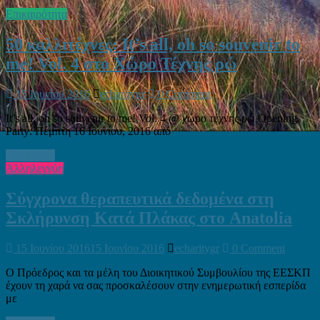
Επικαιρότητα
50 καλλιτέχνες: It’s all, oh so souvenir to
me! Vol. 4 στο Χώρο Τέχνης ρώ
15 Ιουνίου 2016
echaritygr
0 Comment
It’s all, oh so souvenir to me! Vol. 4 @ χώρο τέχνης ρώ Opening
Party: Πέμπτη 16 Ιουνίου, 2016 από
Read more
Αλληλεγγύη
Σύγχρονα θεραπευτικά δεδομένα στη
Σκλήρυνση Κατά Πλάκας στο Anatolia
15 Ιουνίου 2016
15 Ιουνίου 2016
echaritygr
0 Comment
Ο Πρόεδρος και τα μέλη του Διοικητικού Συμβουλίου της ΕΕΣΚΠ
έχουν τη χαρά να σας προσκαλέσουν στην ενημερωτική εσπερίδα
με