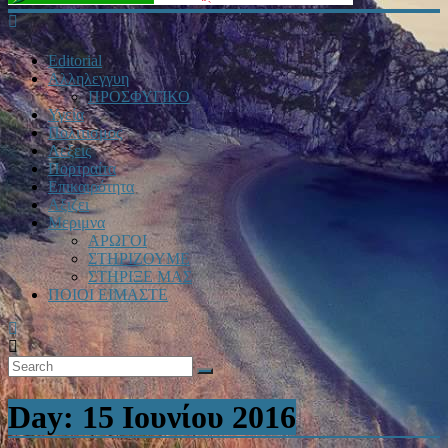
Editorial
Αλληλεγγυη
ΠΡΟΣΦΥΓΙΚΟ
Υγεία
Πολιτισμος
Λεξεις
Πορτραίτα
Επικαιρότητα
Αξιζει
Μεριμνα
ΑΡΩΓΟΙ
ΣΤΗΡΙΖΟΥΜΕ
ΣΤΗΡΙΞΕ ΜΑΣ
ΠΟΙΟΙ ΕΙΜΑΣΤΕ
Day:
15 Ιουνίου 2016