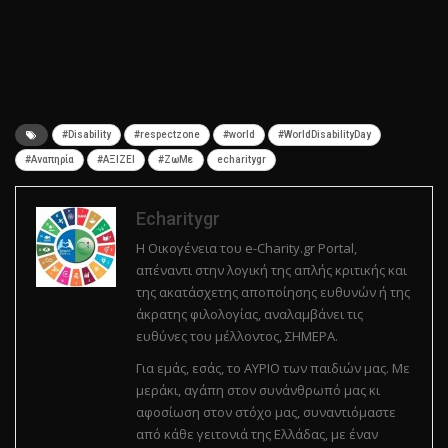
#Disability
#respectzone
#world
#WorldDisabilityDay
#Αναπηρία
#ΑΞΙΖΕΙ
#ΖωΜε
echaritygr
Echaritygr
Η Οικογένεια του e-Charity.gr Portal,
απέναντι στην λογική της απλής κριτικής και
της ακατάσχετης αποποίησης ευθυνών ή της
άκρατης φιλολογίας, αναλαμβάνει τις
ευθύνες του μέλλοντος, ΣΗΜΕΡΑ.
Για εμάς, εσάς, το ΑΥΡΙΟ των παιδιών μας. Με
μεράκι, αγάπη στον συνάνθρωπό μας κι
αφοσίωση στον στόχο μας, συναντιόμαστε
από κάθε γειτονιά της Ελλάδας, με έναν