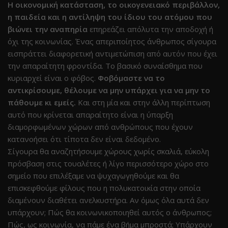
Η οικονομική κατάσταση, το οικογενειακό περιβάλλον,
η παιδεία και η αντίληψη του ίδιου του ατόμου που
βιώνει την αναπηρία
επηρεάζει απόλυτα την αποδοχή ή
όχι της κοινωνίας. Ένας απεριποίητος άνθρωπος σίγουρα
εισπράττει διαφορετική αντιμετώπιση από αυτόν που έχει
την απαραίτητη φροντίδα. Το βασικό συναίσθημα που
κυριαρχεί είναι ο φόβος.
Φοβόμαστε να το
αντικρίσουμε, θέλουμε να μην υπάρχει για να μην το
πάθουμε κι εμείς.
Και στη μία και στην άλλη περίπτωση
αυτό που κρίνεται απαραίτητο είναι η ύπαρξη
διαμορφωμένων χώρων από ανθρώπους που έχουν
κατανοήσει ότι τίποτα δεν είναι δεδομένο.
Σίγουρα θα αναζητήσουμε χώρους χωρίς σκαλιά, εύκολη
πρόσβαση στις τουαλέτες ή λίγο περισσότερο χώρο στο
σημείο που επιλέξαμε να ψυχαγωγηθούμε και θα
επισκεφθούμε φίλους που η πολυκατοικία στην οποία
διαμένουν διαθέτει ανελκυστήρα. Αν όμως όλα αυτά δεν
υπάρχουν; Πώς θα κοινωνικοποιηθεί αυτός ο άνθρωπος;
Πώς, ως κοινωνία, να πάμε ένα βήμα μπροστά; Υπάρχουν