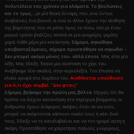
πολυτέλεια του χρόνου για κλάματα. Το βουλώνεις
και το τρως…
με μία θεϊκή δύναμη, που ,ενώ όντως
ανεβαίνεις ένα βουνό, κι ενώ οι άλλοι έχουν την αίσθηση
της βαρύτητας που σε ρέπει προς τα πίσω, εσύ με έναν
μαγικό τρόπο βαδίζεις απαλά σε μια ανηφόρα, γεμάτη
χαρά. Κάθε μέρα μία κατάκτηση.
Σήμερα, σηκώθηκε
υποβασταζόμενος, σήμερα προσπάθησε να σηκωθεί –
δεν μπορεί ακόμα μόνος του- αλλά έπεσε.
Μας είπε μία
λέξη. Μας έδειξε. Έκανε μία σύσπαση το χέρι του.
Ανεβήκαμε δύο σκαλιά, στην κυριολεξία. Τον έπιασα να
κλαίει κρυφά στο δωμάτιο του.
Αισθάνεται υπεύθυνος
για ό,τι έχει συμβεί. “Δεν φταις”
Σήμερα, βγήκαμε την πρώτη μας βόλτα
. Εξηγείς ότι θα
πρέπει να δείχνει κατανόηση στα περίεργα βλέμματα, οι
άνθρωποι έχουν διάφορες σκέψεις όταν σε κοιτούν,
μπορεί να σκέφτονται κάποιον οικείο τους ή κάτι δικό
τους. Έδειξε να το καταλαβαίνει και να τον ηρεμεί αυτή η
σκέψη. Προσπάθησε να χαιρετήσει παλιούς γνώριμους,