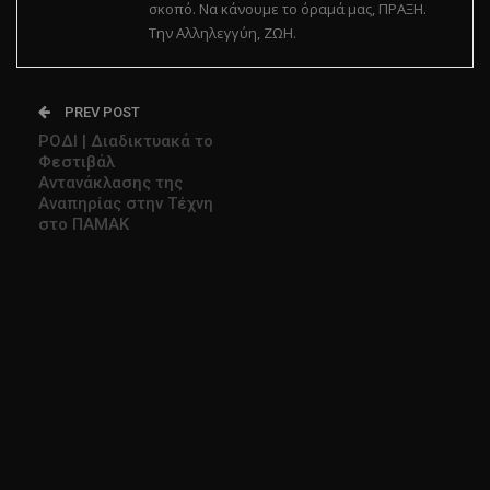
σκοπό. Να κάνουμε το όραμά μας, ΠΡΑΞΗ.
Την Αλληλεγγύη, ΖΩΗ.
PREV POST
ΡΟΔΙ | Διαδικτυακά το
Φεστιβάλ
Αντανάκλασης της
Αναπηρίας στην Τέχνη
στο ΠΑΜΑΚ