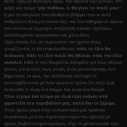
αυτό. Ξέρω με σιγουριά, όμως, την αγωνία των γονιών, τον
φόβο και τρόμο
“μην πεθάνω, τι θα γίνει το παιδί μου;”
,
ή μην τα πληγώσει ένα αδιάκριτο βλέμμα -που κι αυτό
ανθρώπινο είναι,(το να κοιτάς)- και τον καθημερινό αγώνα
που δίνουν με έγγραφα, αναζήτηση ειδικών σχολείων,
εκπαιδευμένου προσωπικού και χίλια άλλα.
Ξέρω επίσης ότι, αν γυρνούσαν τον χρόνο πίσω,
γνωρίζοντας τι θα επακολουθούσε,
πάλι το ίδιο θα
διάλεγαν, πάλι το ίδιο παιδί θα ήθελαν, πάλι την ίδια
αγκαλιά.
Κάθε τι που θεωρείται δεδομένο για τους άλλους
γονείς για αυτούς τους γονείς είναι μία κατάκτηση, ένα
βήμα προς το φως, την ελπίδα και, πίστεψέ το,
αντιλαμβάνονται με έναν φωτεινό τρόπο ότι στην ζωή
αυτή κάθε τι είναι ένα θαύμα. Και είναι ένα θαύμα!
Όλοι είχαμε ένα άτομο με ιδιαίτερη ανάγκη από
φροντίδα στο περιβάλλον μας, απλά δεν το ξέραμε.
Όταν ήμουν μικρή στην πολυκατοικία μας ήμασταν
συγκάτοικοι με έναν παράταιρο κύριο που έμοιαζε με
ήρωας βωβού κινηματογράφου. Είχε το μπαστουνάκι του,