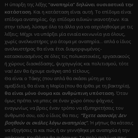
Η ύπαρξη της λέξης
“αναπηρία” δηλώνει ουσιαστικά την
κατάσταση.
Και η κατάσταση είναι αυτή. Το επίδομα είναι
επίδομα αναπηρίας, όχι επίδομα ειδικών ικανοτήτων. Και
στην τελική, λύσαμε όλα τα άλλα για να ασχοληθούμε με τις
λέξεις; Μέχρι να υπάρξει μία ενιαία κοινωνία για όλους,
χωρίς ανελκυστήρες για άτομα με αναπηρία… απλά ο ίδιος
ανελκυστήρας θα είναι έτσι διαμορφωμένος-
κατασκευασμένος σε όλες τις πολυκατοικίες, εργασιακούς
ή χώρους διασκέδασης, ψυχαγωγίας και πολιτισμού, τότε
ναι! Δεν θα έχουμε ανάγκη από τίτλους.
Θα είναι ο Τάκης (που απλά θα σκάσει μύτη με το
αμαξίδιο), θα είναι η Μαρία (που θα έρθει με τη βακτηρία),
θα είναι μόνο όνομα και ανθρώπινη υπόσταση.
Όταν
όμως πρέπει να μπεις σε έναν χώρο όπου ψάχνεις
εναγωνίως να βρεις έναν τρόπο να εξυπηρετήσεις τον
άνθρωπό σου, εσύ ο ίδιος θα πεις:
“Έχετε ασανσέρ; Δεν
βοηθούν οι σκάλες λόγω αναπηρίας”
.
Ή μήπως θα κάτσεις
να εξηγήσεις τι και πώς ή αν γεννήθηκε με αναπηρία ή την
απέκτησε; Κουβέντα θα πιάσουμε; Το πολύ πολύ να πεις,