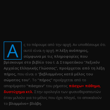
Α
ς το πάρουμε από την αρχή. Αν υποθέσουμε ότι
αυτό είναι η αρχή.
Η λέξη ανάπηρος,
σύμφωνα με τις πληροφορίες που
βρίσκουμε στο βιβλίο του Ι. Δ Σταματάκου “Λεξικόν
Αρχαίας Ελληνικής Γλώσσας”, προέρχεται από τη λέξη
πήρος,
που είναι ο “
βεβλαμμένος κατά μέλος του
σώματος του”.
Το
“πήρος”
προέρχεται από το
απαρέμφατο
“πάσχειν”
του ρήματος
πάσχω= πάθημα,
δυστύχημα κτλ.
Στην ορολογία των φυσιοθεραπευτών
όταν μιλούν για το μέλος που έχει πληγεί, το αποκαλούν
το
βλαμμένο= βλάβη.