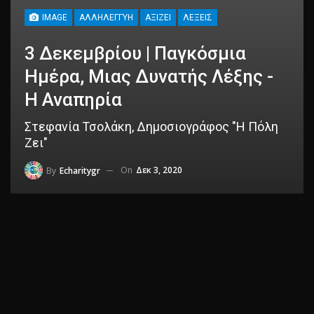
IMAGE
ΑΛΛΗΛΕΓΓΎΗ
ΑΞΊΖΕΙ
ΛΈΞΕΙΣ
3 Δεκεμβρίου | Παγκόσμια
Ημέρα, Μιας Δυνατής Λέξης -
Η Αναπηρία
Στεφανία Τσολάκη, Δημοσιογράφος "Η Πόλη
Ζει"
On
Δεκ 3, 2020
By
Echaritygr