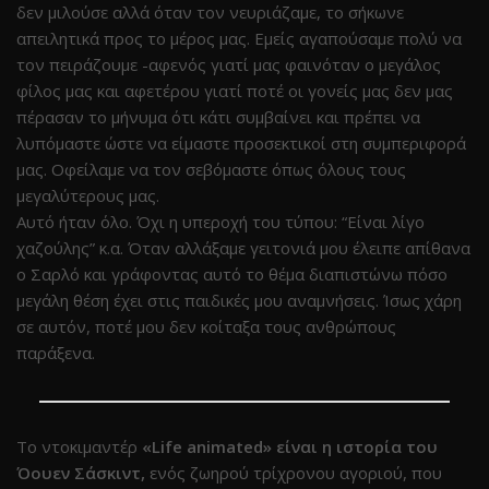
δεν μιλούσε αλλά όταν τον νευριάζαμε, το σήκωνε
απειλητικά προς το μέρος μας. Εμείς αγαπούσαμε πολύ να
τον πειράζουμε -αφενός γιατί μας φαινόταν ο μεγάλος
φίλος μας και αφετέρου γιατί ποτέ οι γονείς μας δεν μας
πέρασαν το μήνυμα ότι κάτι συμβαίνει και πρέπει να
λυπόμαστε ώστε να είμαστε προσεκτικοί στη συμπεριφορά
μας. Οφείλαμε να τον σεβόμαστε όπως όλους τους
μεγαλύτερους μας.
Αυτό ήταν όλο. Όχι η υπεροχή του τύπου: “Είναι λίγο
χαζούλης” κ.α. Όταν αλλάξαμε γειτονιά μου έλειπε απίθανα
ο Σαρλό και γράφοντας αυτό το θέμα διαπιστώνω πόσο
μεγάλη θέση έχει στις παιδικές μου αναμνήσεις. Ίσως χάρη
σε αυτόν, ποτέ μου δεν κοίταξα τους ανθρώπους
παράξενα.
Το ντοκιμαντέρ
«Life animated» είναι η ιστορία του
Όουεν Σάσκιντ,
ενός ζωηρού τρίχρονου αγοριού, που