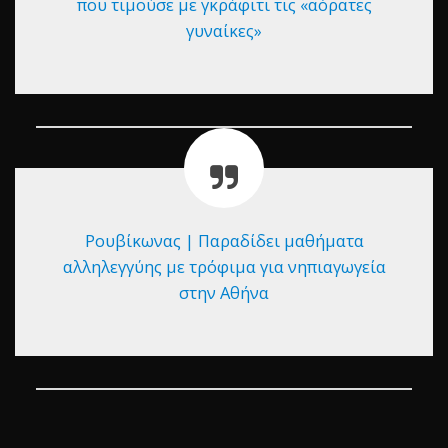
που τιμούσε με γκράφιτι τις «αόρατες
γυναίκες»
Ρουβίκωνας | Παραδίδει μαθήματα
αλληλεγγύης με τρόφιμα για νηπιαγωγεία
στην Αθήνα