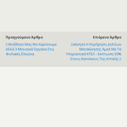
Προηγούμενο Άρθρο
Επόμενο Άρθρο
Βοήθησε Μας Να Χαρίσουμε
Ξεκίνησε Η Χορήγηση Δελτίων
Αλλά 3 Μουσικά Όργανα Στις
Μετακίνησης ΑμεΑ Με Τα
Φυλακές Ελεώνα.
Υπεραστικά ΚΤΕΛ - Εκπτωση 50%
Στους Κατοίκους Της Αττικής