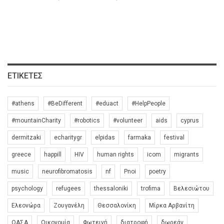
ΕΤΙΚΈΤΕΣ
#athens
#BeDifferent
#eduact
#HelpPeople
#mountainCharity
#robotics
#volunteer
aids
cyprus
dermitzaki
echaritygr
elpidas
farmaka
festival
greece
happill
HIV
human rights
icom
migrants
music
neurofibromatosis
nf
Pnoi
poetry
psychology
refugees
thessaloniki
trofima
Βελεσιώτου
Ελεονώρα
Ζουγανέλη
Θεσσαλονίκη
Μίρκα Αρβανίτη
ΟΑΣΑ
Οικονομία
Φωτεινή
διατροφή
δωρεάν