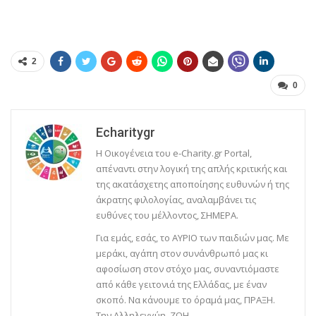
2
0
Echaritygr
Η Οικογένεια του e-Charity.gr Portal,
απέναντι στην λογική της απλής κριτικής και
της ακατάσχετης αποποίησης ευθυνών ή της
άκρατης φιλολογίας, αναλαμβάνει τις
ευθύνες του μέλλοντος, ΣΗΜΕΡΑ.
Για εμάς, εσάς, το ΑΥΡΙΟ των παιδιών μας. Με
μεράκι, αγάπη στον συνάνθρωπό μας κι
αφοσίωση στον στόχο μας, συναντιόμαστε
από κάθε γειτονιά της Ελλάδας, με έναν
σκοπό. Να κάνουμε το όραμά μας, ΠΡΑΞΗ.
Την Αλληλεγγύη, ΖΩΗ.