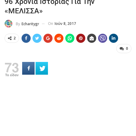
96 Χρόνια Ιστορίας Για Την
«ΜΕΛΙΣΣΑ»
On
Ιούν 8, 2017
By
Echaritygr
2
0
73
Το είδαν