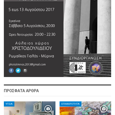
ΠΡΌΣΦΑΤΑ ΆΡΘΡΑ
ΥΓΕΊΑ
ΕΠΙΚΑΙΡΌΤΗΤΑ