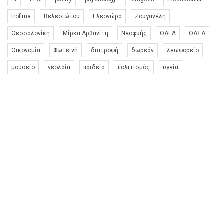
trofima
Βελεσιώτου
Ελεονώρα
Ζουγανέλη
Θεσσαλονίκη
Μίρκα Αρβανίτη
Νεοφυής
ΟΑΕΔ
ΟΑΣΑ
Οικονομία
Φωτεινή
διατροφή
δωρεάν
λεωφορείο
μουσείο
νεολαία
παιδεία
πολιτισμός
υγεία