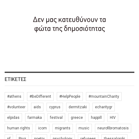
ΕΤΙΚΈΤΕΣ
#athens
#BeDifferent
#HelpPeople
#mountainCharity
#volunteer
aids
cyprus
dermitzaki
echaritygr
elpidas
farmaka
festival
greece
happill
HIV
human rights
icom
migrants
music
neurofibromatosis
nf
Pnoi
poetry
psychology
refugees
thessaloniki