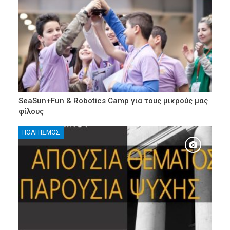
SeaSun+Fun & Robotics Camp για τους μικρούς μας
φίλους
ΠΟΛΙΤΙΣΜΌΣ