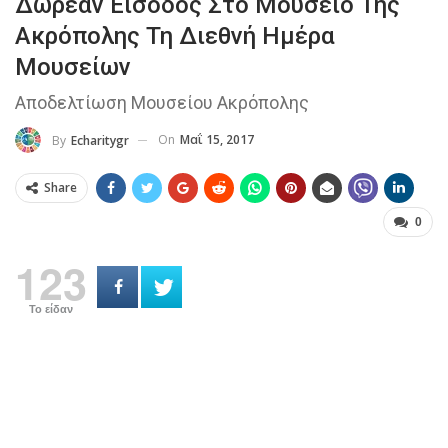
Δωρεάν Είσοδος Στο Μουσείο Της
Ακρόπολης Τη Διεθνή Ημέρα
Μουσείων
Αποδελτίωση Μουσείου Ακρόπολης
On
Μαΐ 15, 2017
By
Echaritygr
Share
0
123
Το είδαν