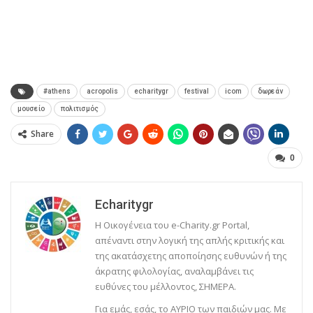
#athens
acropolis
echaritygr
festival
icom
δωρεάν
μουσείο
πολιτισμός
Share
0
Echaritygr
Η Οικογένεια του e-Charity.gr Portal,
απέναντι στην λογική της απλής κριτικής και
της ακατάσχετης αποποίησης ευθυνών ή της
άκρατης φιλολογίας, αναλαμβάνει τις
ευθύνες του μέλλοντος, ΣΗΜΕΡΑ.
Για εμάς, εσάς, το ΑΥΡΙΟ των παιδιών μας. Με