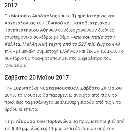
2017
Το
Μουσείο Ακρόπολης
και το
Τμήμα Ιστορίας και
Αρχαιολογίας
του
Εθνικού και Καποδιστριακού
Πανεπιστημίου Αθηνών
συνδιοργανώνουν διεθνές
επιστημονικό συνέδριο με θέμα
«Από τον Ιππία στον
Καλλία. Η ελληνική τέχνη από το 527 π.Χ. έως το 449
π.Χ.»
με μεγάλη συμμετοχή Ελλήνων και ξένων ειδικών. Το
συνέδριο θα πραγματοποιηθεί στο αμφιθέατρο του
Μουσείου.
Σάββατο 20 Μαΐου 2017
Την
Ευρωπαϊκή Νύχτα Μουσείων, Σάββατο 20 Μαΐου
2017,
το Μουσείο θα παραμείνει ανοιχτό από τις 8 το
πρωί έως τα μεσάνυχτα με ελεύθερη είσοδο από τις 8 το
βράδυ κι έπειτα.
Στην
Αίθουσα του Παρθενώνα
θα πραγματοποιηθεί από
τις
8.30 μ.μ. έως τις 11 μ.μ.
ρεσιτάλ πιάνου από τον