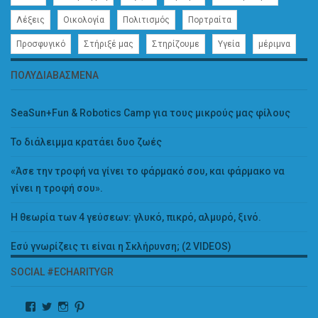
Λέξεις
Οικολογία
Πολιτισμός
Πορτραίτα
Προσφυγικό
Στήριξέ μας
Στηρίζουμε
Υγεία
μέριμνα
ΠΟΛΥΔΙΑΒΑΣΜΈΝΑ
SeaSun+Fun & Robotics Camp για τους μικρούς μας φίλους
Το διάλειμμα κρατάει δυο ζωές
«Άσε την τροφή να γίνει το φάρμακό σου, και φάρμακο να
γίνει η τροφή σου».
Η θεωρία των 4 γεύσεων: γλυκό, πικρό, αλμυρό, ξινό.
Εσύ γνωρίζεις τι είναι η Σκλήρυνση; (2 VIDEOS)
SOCIAL #ECHARITYGR