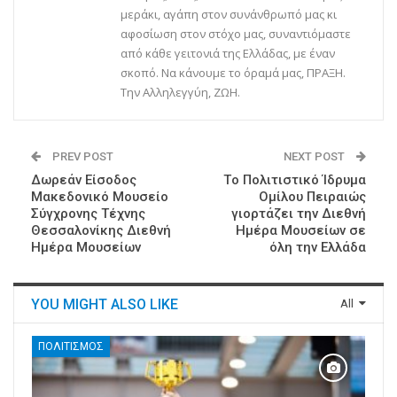
μεράκι, αγάπη στον συνάνθρωπό μας κι
αφοσίωση στον στόχο μας, συναντιόμαστε
από κάθε γειτονιά της Ελλάδας, με έναν
σκοπό. Να κάνουμε το όραμά μας, ΠΡΑΞΗ.
Την Αλληλεγγύη, ΖΩΗ.
PREV POST
NEXT POST
Δωρεάν Είσοδος
Tο Πολιτιστικό Ίδρυμα
Μακεδονικό Μουσείο
Ομίλου Πειραιώς
Σύγχρονης Τέχνης
γιορτάζει την Διεθνή
Θεσσαλονίκης Διεθνή
Ημέρα Μουσείων σε
Ημέρα Μουσείων
όλη την Ελλάδα
YOU MIGHT ALSO LIKE
All
ΠΟΛΙΤΙΣΜΌΣ