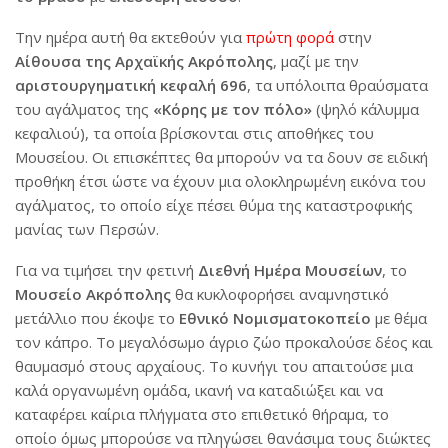
Την ημέρα αυτή θα εκτεθούν για
πρώτη φορά
στην
Αίθουσα της Αρχαϊκής Ακρόπολης
, μαζί με την
αριστουργηματική κεφαλή 696
, τα υπόλοιπα θραύσματα
του αγάλματος της
«Κόρης με τον πόλο»
(ψηλό κάλυμμα
κεφαλιού), τα οποία βρίσκονται στις αποθήκες του
Μουσείου. Οι επισκέπτες θα μπορούν να τα δουν σε ειδική
προθήκη έτσι ώστε να έχουν μια ολοκληρωμένη εικόνα του
αγάλματος, το οποίο είχε πέσει θύμα της καταστροφικής
μανίας των Περσών.
Για να τιμήσει την φετινή
Διεθνή Ημέρα Μουσείων
, το
Μουσείο Ακρόπολης
θα κυκλοφορήσει αναμνηστικό
μετάλλιο που έκοψε το
Εθνικό Νομισματοκοπείο
με θέμα
τον κάπρο. Το μεγαλόσωμο άγριο ζώο προκαλούσε δέος και
θαυμασμό στους αρχαίους. Το κυνήγι του απαιτούσε μια
καλά οργανωμένη ομάδα, ικανή να καταδιώξει και να
καταφέρει καίρια πλήγματα στο επιθετικό θήραμα, το
οποίο όμως μπορούσε να πληγώσει θανάσιμα τους διώκτες