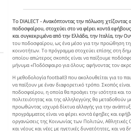
Το DIALECT - Ανακόπτοντας την πόλωση: χτίζοντας 
ποδοσφαίρου, στοχεύει στο να φέρει κοντά εφήβους
και συγκεκριμένα από την Ελλάδα, την Ιταλία, την Ου
του ποδοσφαίρου, ως ένα μέσο για την προώθηση τη
κοινοτήτων. Το πρόγραμμα στοχεύει επίσης στη δημ
οποίου απώτερος σκοπός είναι να παίξουμε ποδόσφα
μήνυμα «Ποδόσφαιρο για όλους: αφήνοντας τον ακρα
Η μεθοδολογία football3 που ακολουθείται για το παι
να παίξουν με έναν διαφορετικό τρόπο. Σκοπός είναι
ποδοσφαίρου, η οποία θα προάγει την ισότητα και τ
πολιτειότητας και της αλληλεγγύης θα μεταδοθούν 
προωθώντας ισχυρά δίκτυα αλλαγής για την ανάπτυξ
προγράμματος είναι να φέρει κοντά έφηβες και εφήβ
οργανώσεις της Κοινωνίας των Πολιτών, Αθλητικές 
και νέους και νέες με ηγετικές δυνατότητες, και να