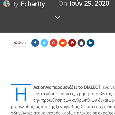
On
Ιούν 29, 2020
By
Echaritygr
Share
H
ActionAid παρουσιάζει το DIALECT
, ένα ν
κοντά νέους και νέες, χρησιμοποιώντας 
την προώθηση των ανθρωπίνων δικαιωμά
μισαλλοδοξίας και της ξενοφοβίας. Σε μια εποχή όπο
οδηγώντας άτομα νεαρής κυρίως ηλικίας σε ακραίες 