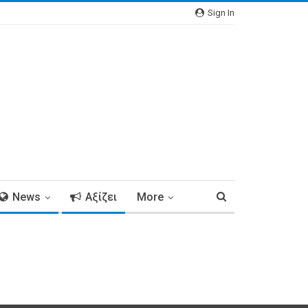
Sign In
News
Αξίζει
More