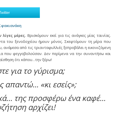
Twitter
Σφακιανάκη
 λίγες μέρες.
Βρισκόμουν εκεί για τις ανάγκες μίας ταινίας.
άντα του ξενοδοχείου ήμουν μόνος. Σκεφτόμουν τη μέρα που
υ, ανάμεσα από τις τριανταφυλλιές ξεπροβάλει η εικονιζόμενη
τια που φεγγοβολούσαν. Δεν περίμενα να την συναντήσω και
αίσθηση ότι κάπου…την ξέρω!
στε για το γύρισμα;
ς απαντώ… «κι εσείς»;
κά… της προσφέρω ένα καφέ…
υζήτηση αρχίζει!