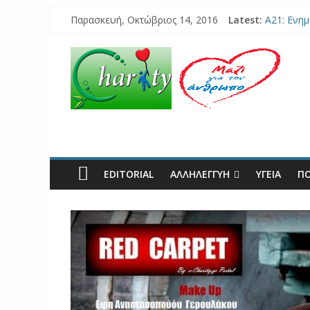
Παρασκευή, Οκτώβριος 14, 2016
Latest:
A21: Eνημ
Celestina
«Νικώντας
300 δωρεά
16 Οκτωβ
EDITORIAL
ΑΛΛΗΛΕΓΓΥΗ
ΥΓΕΊΑ
ΠΟ