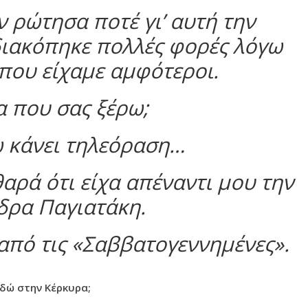
ν ρώτησα ποτέ γι’ αυτή την
διακόπηκε πολλές φορές λόγω
ου είχαμε αμφότεροι.
α που σας ξέρω;
ω κάνει τηλεόραση…
αρά ότι είχα απέναντι μου την
δρα Παγιατάκη.
από τις «Σαββατογεννημένες».
δώ στην Κέρκυρα;