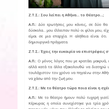
Ζ.Τ.Σ.: Σου λείπει η Αθήνα… το Θέατρο…;
Α.Π.:
Δύο ερωτήσεις μου κάνεις, σε δύο θ
δύσκολα… μου έλλειπαν πολύ οι φίλοι μου, εί
είμαι σε μια επαρχία. Η αλήθεια είναι ό
δημιουργικά πράγματα.
Ζ.Τ.Σ.: Έχεις την ευκαιρία να επιστρέφεις 
Α.Π.:
Ο μόνος λόγος που με κρατάει μακρυά, εί
αλλά κατά τα άλλα εξακολουθώ να διατηρώ
τουλάχιστον τον χρόνο να πηγαίνω στην Αθή
να χάσω από την ζωή μου.
Ζ.Τ.Σ.: Με το θέατρο τώρα ποια είναι η σχέ
Α.Π.:
Με το θέατρο ήμουν πολύ τυχερή γιατί 
Κέρκυρας η οποία συνεχίστηκε για τρία χρό
παραγωγές, μέχρι που άλλαξε το πλαίσιο του 