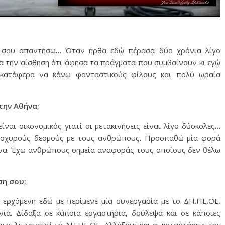
α σου απαντήσω… Όταν ήρθα εδώ πέρασα δύο χρόνια λίγο
χα την αίσθηση ότι άφησα τα πράγματα που συμβαίνουν κι εγώ
τι κατάφερα να κάνω φανταστικούς φίλους και πολύ ωραία
στην Αθήνα;
ναι οικονομικός γιατί οι μετακινήσεις είναι λίγο δύσκολες…
 ισχυρούς δεσμούς με τους ανθρώπους. Προσπαθώ μία φορά
να. Έχω ανθρώπους σημεία αναφοράς τους οποίους δεν θέλω
ση σου;
ερχόμενη εδώ με περίμενε μία συνεργασία με το ΔΗ.ΠΕ.ΘΕ.
νια. Δίδαξα σε κάποια εργαστήρια, δούλεψα και σε κάποιες
πως λειτουργεί το ΔΗ.ΠΕ.ΘΕ. Αλλάξανε και οι καταστάσεις της