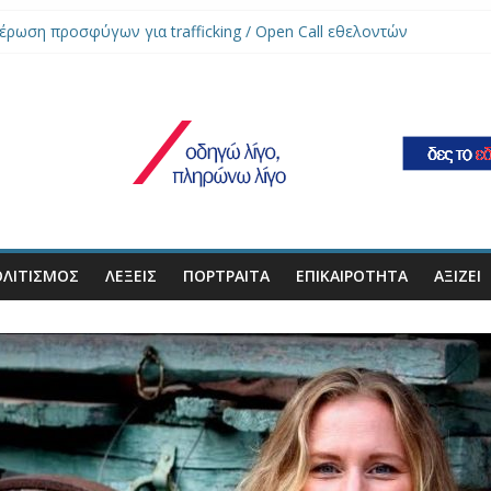
έρωση προσφύγων για trafficking / Open Call εθελοντών
 group: Renaissance Dances revive in the 21st century
 την Εξάρτηση. Κερδίζοντας τη ζωή» στο ΑΠΘ (18-19/10)
ν εισιτήρια για την Aida στο Μέγαρο Μουσικής Θεσσαλονίκης
ρίου: Παγκόσμια Ημέρα Διατροφής / Εκδήλωση Θεσσαλονίκης
ΛΙΤΙΣΜΟΣ
ΛΕΞΕΙΣ
ΠΟΡΤΡΑΊΤΑ
ΕΠΙΚΑΙΡΌΤΗΤΑ
ΑΞΙΖΕΙ