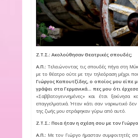
Ζ.Τ.Σ.: Ακολούθησαν Θεατρικές σπουδές;
Α.Π.:
Τελειώνοντας τις σπουδές πήγα στη Μύκ
με το θέατρο ούτε με την τηλεόραση μέχρι πο
Γιώργος Καπουτζίδης, ο οποίος μου είπε 
γράψει στα Γερμανικά… πες μου ότι έρχεσ
«Σαββατογεννημένες» και έτσι ξεκίνησα
επαγγελματικά. Ήταν κάτι σαν ναρκωτικό δεν
της ζωής μου στράφηκαν γύρω από αυτό.
Ζ.Τ.Σ.: Ποια ήταν η σχέση σου με τον Γιώργ
Α.Π.:
Με τον Γιώργο ήμασταν συμφοιτητές στη