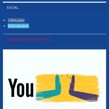
SOCIAL
7.85K
Likes
656
Followers
SUBSCRIBE #ECHARITYGR