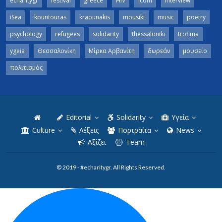
echaritygr
festival
greece
HIV
icom
interview
iSea
kountouras
kraounakis
mousiki
music
poetry
psychology
refugees
solidarity
thessaloniki
trofima
ygeia
Θεσσαλονίκη
Μίρκα Αρβανίτη
δωρεάν
μουσείο
πολιτισμός
Editorial
Solidarity
Υγεία
Culture
Λέξεις
Πορτραίτα
News
Αξίζει
Team
© 2019 - #echaritygr. All Rights Reserved.