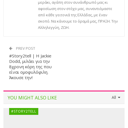
μεράκι, αγάπη στον συνάνθρωπό μας κι
αφοσίωση στον στόχο μας, συναντιόμαστε
από κάθε γειτονιά της Ελλάδας, με έναν
σκοπό. Να κάνουμε το όραμά μας, ΠΡΑΞΗ. Την
Αλληλεγγύη, ΖΩΗ.
PREV POST
#Story2tell | Η Jackie
Dodd, μιλάει για την
8χρονη κόρη της που
είναι ομοφυλόφιλη.
Άκουσε την!
YOU MIGHT ALSO LIKE
All
#STORY2TELL