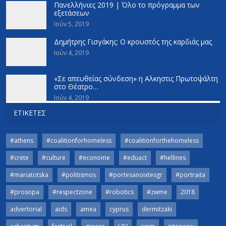
Πανελλήνιες 2019 | Όλο το πρόγραμμα των
εξετάσεων
Ιούν 5, 2019
Δημήτρης Γισγάκης: Ο κρουστός της καρδιάς μας
Ιούν 4, 2019
«Σε απευθείας σύνδεση» η Αλκηστις Πρωτοψάλτη
στο Θέατρο…
Ιούν 4, 2019
ΕΤΙΚΈΤΕΣ
#athens
#coalitionforhomeless
#coalitionforthehomeless
#crete
#culture
#econome
#eduact
#hellines
#mariatotska
#politismos
#portesanoixtesgr
#portraita
#prosopa
#respectzone
#robotics
#zwme
2018
advertorial
aids
amea
cyprus
dermitzaki