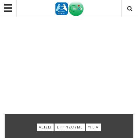
ΑΞΊΖΕΙ
ΣΤΗΡΊΖΟΥΜΕ
ΥΓΕΊΑ