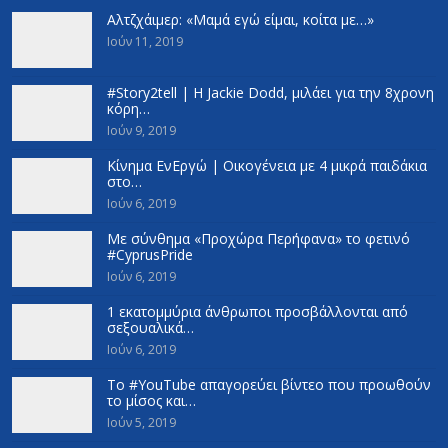
Αλτζχάιμερ: «Μαμά εγώ είμαι, κοίτα με…»
Ιούν 11, 2019
#Story2tell | Η Jackie Dodd, μιλάει για την 8χρονη
κόρη…
Ιούν 9, 2019
Κίνημα ΕνΕργώ | Οικογένεια με 4 μικρά παιδάκια
στο…
Ιούν 6, 2019
Με σύνθημα «Προχώρα Περήφανα» το φετινό
#CyprusPride
Ιούν 6, 2019
1 εκατομμύρια άνθρωποι προσβάλλονται από
σεξουαλικά…
Ιούν 6, 2019
Το #YouTube απαγορεύει βίντεο που προωθούν
το μίσος και…
Ιούν 5, 2019