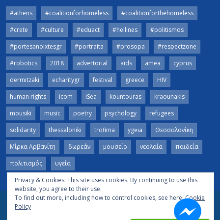
#athens
#coalitionforhomeless
#coalitionforthehomeless
#crete
#culture
#eduact
#hellines
#politismos
#portesanoixtesgr
#portraita
#prosopa
#respectzone
#robotics
2018
advertorial
aids
amea
cyprus
dermitzaki
echaritygr
festival
greece
HIV
human rights
icom
iSea
kountouras
kraounakis
mousiki
music
poetry
psychology
refugees
solidarity
thessaloniki
trofima
ygeia
Θεσσαλονίκη
Μίρκα Αρβανίτη
δωρεάν
μουσείο
νεολαία
παιδεία
πολιτισμός
υγεία
Privacy & Cookies: This site uses cookies. By continuing to use this
website, you agree to their use.
To find out more, including how to control cookies, see here:
Cookie
Policy
© 2019 - #echaritygr. All Rights Reserved.