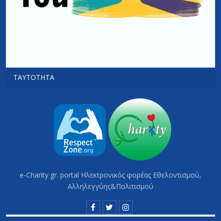
ΤΑΥΤΌΤΗΤΑ
e-Charity gr. portal Hλεκτρονικός φορέας Εθελοντισμού,
Αλληλεγγύης&Πολιτισμού