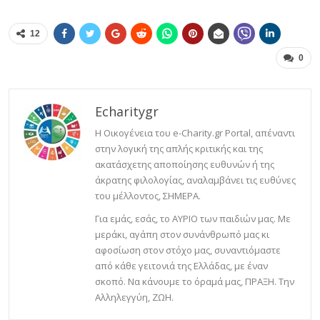
12
0
Echaritygr
Η Οικογένεια του e-Charity.gr Portal, απέναντι
στην λογική της απλής κριτικής και της
ακατάσχετης αποποίησης ευθυνών ή της
άκρατης φιλολογίας, αναλαμβάνει τις ευθύνες
του μέλλοντος, ΣΗΜΕΡΑ.
Για εμάς, εσάς, το ΑΥΡΙΟ των παιδιών μας. Με
μεράκι, αγάπη στον συνάνθρωπό μας κι
αφοσίωση στον στόχο μας, συναντιόμαστε
από κάθε γειτονιά της Ελλάδας, με έναν
σκοπό. Να κάνουμε το όραμά μας, ΠΡΑΞΗ. Την
Αλληλεγγύη, ΖΩΗ.