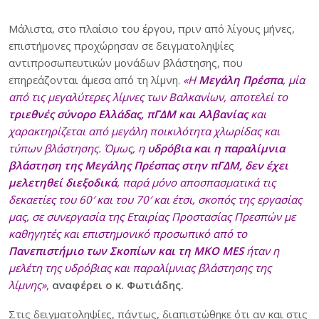
Μάλιστα, στο πλαίσιο του έργου, πριν από λίγους μήνες,
επιστήμονες προχώρησαν σε δειγματοληψίες
αντιπροσωπευτικών μονάδων βλάστησης, που
επηρεάζονται άμεσα από τη λίμνη.
«Η
Μεγάλη Πρέσπα
, μία
από τις μεγαλύτερες λίμνες των Βαλκανίων, αποτελεί το
τριεθνές σύνορο Ελλάδας, πΓΔΜ και Αλβανίας
και
χαρακτηρίζεται από μεγάλη ποικιλότητα χλωρίδας και
τύπων βλάστησης. Όμως, η
υδρόβια και η παραλίμνια
βλάστηση της Μεγάλης Πρέσπας στην πΓΔΜ, δεν έχει
μελετηθεί διεξοδικά
, παρά μόνο αποσπασματικά τις
δεκαετίες του 60′ και του 70′ και έτσι, σκοπός της εργασίας
μας, σε συνεργασία της Εταιρίας Προστασίας Πρεσπών με
καθηγητές και επιστημονικό προσωπικό από το
Πανεπιστήμιο των Σκοπίων και τη ΜΚΟ MES
ήταν η
μελέτη της υδρόβιας και παραλίμνιας βλάστησης της
λίμνης»
,
αναφέρει ο κ. Φωτιάδης.
Στις δειγματοληψίες, πάντως, διαπιστώθηκε ότι αν και στις