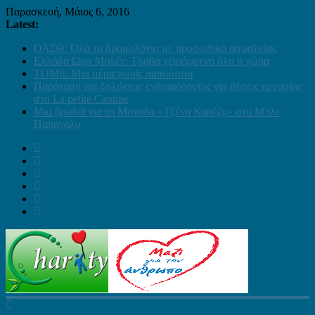
Παρασκευή, Μάιος 6, 2016
Latest:
ΟΑΣΘ: Όλα τα δρομολόγια με προσωπικό ασφαλείας
Ελλάδα Ώρα Μηδέν: Τραβά χειρόφρενο όλη η χώρα
TOMS: Μια μέρα χωρίς παπούτσια
Παράταση για δηλώσεις ενδιαφέροντος για θέσεις εργασίας
στο La petite Cantine
Μια βραδιά για τη Μονάδα «Τζένη Καρέζη» στο Μπλε
Παπαγάλο