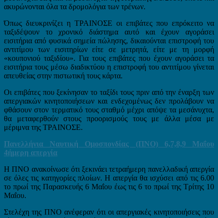
ακυρώνονται όλα τα δρομολόγια των τρένων.
Όπως διευκρινίζει η ΤΡΑΙΝΟΣΕ οι επιβάτες που επρόκειτο να
ταξιδέψουν το χρονικό διάστημα αυτό και έχουν αγοράσει
εισιτήρια από φυσικά σημεία πώλησης, δικαιούνται επιστροφή του
αντιτίμου των εισιτηρίων είτε σε μετρητά, είτε με τη μορφή
«κουπονιού ταξιδίου». Για τους επιβάτες που έχουν αγοράσει τα
εισιτήρια τους μέσω διαδικτύου η επιστροφή του αντιτίμου γίνεται
απευθείας στην πιστωτική τους κάρτα.
Οι επιβάτες που ξεκίνησαν το ταξίδι τους πριν από την έναρξη των
απεργιακών κινητοποιήσεων και ενδεχομένως δεν προλάβουν να
φθάσουν στον τερματικό τους σταθμό μέχρι απόψε τα μεσάνυχτα,
θα μεταφερθούν στους προορισμούς τους με άλλα μέσα με
μέριμνα της ΤΡΑΙΝΟΣΕ.
Πανελλήνια Ναυτική Ομοσπονδίας (ΠΝΟ) 6,7,8,9 Μαΐου
4ήμερη απεργία
H ΠΝΟ ανακοίνωσε ότι ξεκινάει τετραήμερη πανελλαδική απεργία
σε όλες τις κατηγορίες πλοίων. Η απεργία θα ισχύσει από τις 6.00
το πρωί της Παρασκευής 6 Μαΐου έως τις 6 το πρωί της Τρίτης 10
Μαΐου.
Στελέχη της ΠΝΟ ανέφεραν ότι οι απεργιακές κινητοποιήσεις που