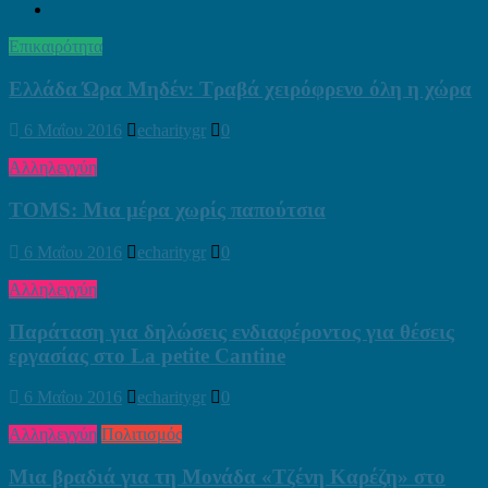
Επικαιρότητα
Ελλάδα Ώρα Μηδέν: Τραβά χειρόφρενο όλη η χώρα
6 Μαΐου 2016
echaritygr
0
Αλληλεγγύη
TOMS: Μια μέρα χωρίς παπούτσια
6 Μαΐου 2016
echaritygr
0
Αλληλεγγύη
Παράταση για δηλώσεις ενδιαφέροντος για θέσεις
εργασίας στο La petite Cantine
6 Μαΐου 2016
echaritygr
0
Αλληλεγγύη
Πολιτισμός
Μια βραδιά για τη Μονάδα «Τζένη Καρέζη» στο