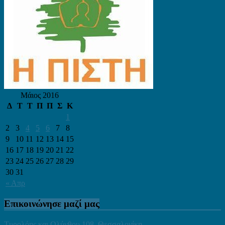
Μάιος 2016
Δ
Τ
Τ
Π
Π
Σ
Κ
1
2
3
4
5
6
7
8
9
10
11
12
13
14
15
16
17
18
19
20
21
22
23
24
25
26
27
28
29
30
31
« Απρ
Επικοινώνησε μαζί μας
Τυρολόης και Ολύνθου 108, Θεσσαλονίκη