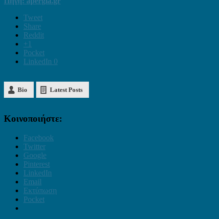
Πηγή: apergia.gr
Tweet
Share
Reddit
+1
Pocket
LinkedIn
0
Bio
Latest Posts
Κοινοποιήστε:
Facebook
Twitter
Google
Pinterest
LinkedIn
Email
Εκτύπωση
Pocket