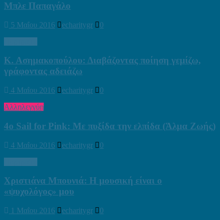
Μπλε Παπαγάλο
5 Μαΐου 2016
echaritygr
0
Πορτραίτα
Κ. Ασημακοπούλου: Διαβάζοντας ποίηση γεμίζω,
γράφοντας αδειάζω
4 Μαΐου 2016
echaritygr
0
Αλληλεγγύη
4ο Sail for Pink: Με πυξίδα την ελπίδα (Άλμα Ζωής)
4 Μαΐου 2016
echaritygr
0
Πορτραίτα
Χριστιάνα Μπουνιά: Η μουσική είναι ο
«ψυχολόγος» μου
1 Μαΐου 2016
echaritygr
0