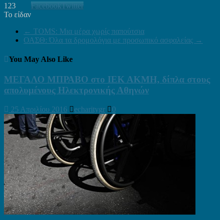
123
Facebook
Twitter
Το είδαν
←
TOMS: Μια μέρα χωρίς παπούτσια
ΟΑΣΘ: Όλα τα δρομολόγια με προσωπικό ασφαλείας
→
You May Also Like
ΜΕΓΑΛΟ ΜΠΡΑΒΟ στo ΙΕΚ ΑΚΜΗ, δίπλα στους
απολυμένους Ηλεκτρονικής Αθηνών
25 Απριλίου 2016
echaritygr
0