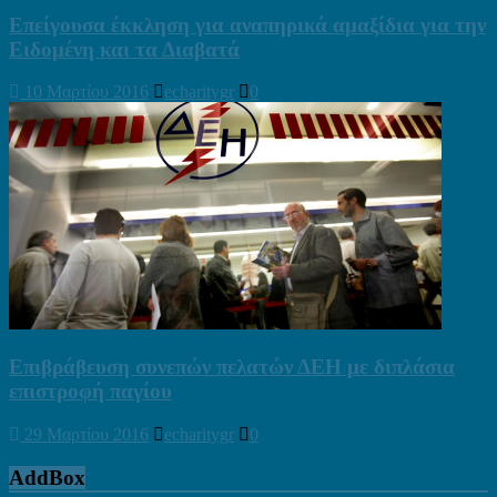
Επείγουσα έκκληση για αναπηρικά αμαξίδια για την
Ειδομένη και τα Διαβατά
10 Μαρτίου 2016
echaritygr
0
Επιβράβευση συνεπών πελατών ΔΕΗ με διπλάσια
επιστροφή παγίου
29 Μαρτίου 2016
echaritygr
0
AddBox