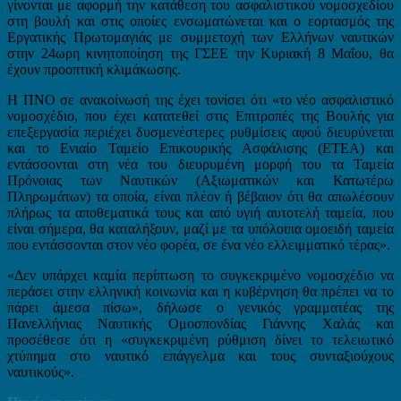
γίνονται με αφορμή την κατάθεση του ασφαλιστικού νομοσχεδίου
στη βουλή και στις οποίες ενσωματώνεται και ο εορτασμός της
Εργατικής Πρωτομαγιάς με συμμετοχή των Ελλήνων ναυτικών
στην 24ωρη κινητοποίηση της ΓΣΕΕ την Κυριακή 8 Μαΐου, θα
έχουν προοπτική κλιμάκωσης.
Η ΠΝΟ σε ανακοίνωσή της έχει τονίσει ότι «το νέο ασφαλιστικό
νομοσχέδιο, που έχει κατατεθεί στις Επιτροπές της Βουλής για
επεξεργασία περιέχει δυσμενέστερες ρυθμίσεις αφού διευρύνεται
και το Ενιαίο Ταμείο Επικουρικής Ασφάλισης (ΕΤΕΑ) και
εντάσσονται στη νέα του διευρυμένη μορφή του τα Ταμεία
Πρόνοιας των Ναυτικών (Αξιωματικών και Κατωτέρω
Πληρωμάτων) τα οποία, είναι πλέον ή βέβαιον ότι θα απωλέσουν
πλήρως τα αποθεματικά τους και από υγιή αυτοτελή ταμεία, που
είναι σήμερα, θα καταλήξουν, μαζί με τα υπόλοιπα ομοειδή ταμεία
που εντάσσονται στον νέο φορέα, σε ένα νέο ελλειμματικό τέρας».
«Δεν υπάρχει καμία περίπτωση το συγκεκριμένο νομοσχέδιο να
περάσει στην ελληνική κοινωνία και η κυβέρνηση θα πρέπει να το
πάρει άμεσα πίσω», δήλωσε ο γενικός γραμματέας της
Πανελλήνιας Ναυτικής Ομοσπονδίας Γιάννης Χαλάς και
προσέθεσε ότι η «συγκεκριμένη ρύθμιση δίνει το τελειωτικό
χτύπημα στο ναυτικό επάγγελμα και τους συνταξιούχους
ναυτικούς».