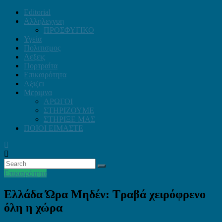
Editorial
Αλληλεγγυη
ΠΡΟΣΦΥΓΙΚΟ
Υγεία
Πολιτισμος
Λεξεις
Πορτραίτα
Επικαιρότητα
Αξιζει
Μεριμνα
ΑΡΩΓΟΙ
ΣΤΗΡΙΖΟΥΜΕ
ΣΤΗΡΙΞΕ ΜΑΣ
ΠΟΙΟΙ ΕΙΜΑΣΤΕ
Επικαιρότητα
Ελλάδα Ώρα Μηδέν: Τραβά χειρόφρενο
όλη η χώρα