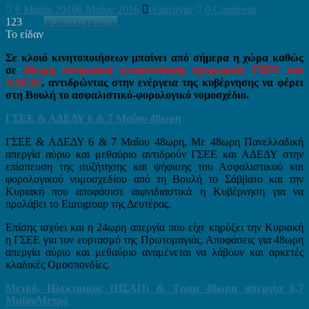
6 Μαΐου 2016
6 Μαΐου 2016
echaritygr
0 Comment
123
Facebook
Twitter
Το είδαν
Σε κλοιό κινητοποιήσεων μπαίνει από σήμερα η χώρα καθώς
σε
48ωρη απεργιακή κινητοποίηση προχωρούν ΓΣΕΕ και
ΑΔΕΔΥ
,
αντιδρώντας στην ενέργεια της κυβέρνησης να φέρει
στη Βουλή το ασφαλιστικό-φορολογικό νομοσχέδιο.
ΓΣΕΕ & ΑΔΕΔΥ 6 & 7 Μαΐου 48ωρη
ΓΣΕΕ & ΑΔΕΔΥ 6 & 7 Μαΐου 48ωρη, Με 48ωρη Πανελλαδική
απεργία αύριο και μεθαύριο αντιδρούν ΓΣΕΕ και ΑΔΕΔΥ στην
επίσπευση της συζήτησης και ψήφισης του Ασφαλιστικού και
φορολογικού νομοσχεδίου από τη Βουλή το Σάββατο και την
Κυριακή που αποφάσισε αιφνιδιαστικά η Κυβέρνηση για να
προλάβει το Eurogroup της Δευτέρας.
Επίσης ισχύει και η 24ωρη απεργία που είχε κηρύξει την Κυριακή
η ΓΣΕΕ για τον εορτασμό της Πρωτομαγιάς. Αποφάσεις για 48ωρη
απεργία αύριο και μεθαύριο αναμένεται να λάβουν και αρκετές
κλαδικές Ομοσπονδίες.
Μετρό, Ηλεκτρικος (ΗΣΑΠ) & Τραμ 48ωρη απεργία 6,7
ΜαΐουΜετρό