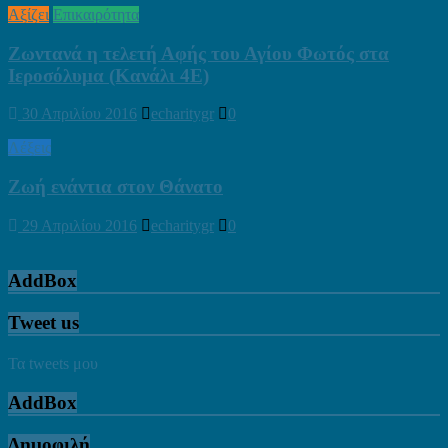
Αξίζει
Επικαιρότητα
Ζωντανά η τελετή Αφής του Αγίου Φωτός στα
Ιεροσόλυμα (Κανάλι 4Ε)
30 Απριλίου 2016
echaritygr
0
Λέξεις
Ζωή ενάντια στον Θάνατο
29 Απριλίου 2016
echaritygr
0
AddBox
Tweet us
Τα tweets μου
AddBox
Δημοφιλή