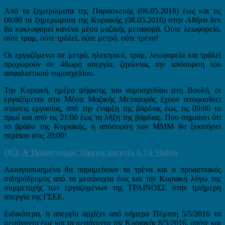
Από τα ξημερώματα της Παρασκευής (06.05.2016) έως και τις
06:00 τα ξημερώματα της Κυριακής (08.05.2016) στην Αθήνα δεν
θα κυκλοφορεί κανένα μέσο μαζικής μεταφορά. Ούτε λεωφορείο,
ούτε τραμ, ούτε τρόλεϊ, ούτε μετρό, ούτε τρένο!
Οι εργαζόμενοι σε μετρό, ηλεκτρικό, τραμ, λεωφορεία και τρόλεϊ
προχωρούν σε 48ωρη απεργία, ζητώντας την απόσυρση του
ασφαλιστικού νομοσχεδίου.
Την Κυριακή, ημέρα ψήφισης του νομοσχεδίου στη Βουλή, οι
εργαζόμενοι στα Μέσα Μαζικής Μεταφοράς έχουν αποφασίσει
στάσεις εργασίας, από την έναρξη της βάρδιας έως τις 09:00 το
πρωί και από τις 21:00 έως τη λήξη της βάρδιας. Που σημαίνει ότι
το βράδυ της Κυριακής, η απόσυρση των ΜΜΜ θα ξεκινήσει
περίπου στις 20:00!
ΟΣΕ & Προαστιακός 3ήμερη απεργία 6,7,8 Μαΐου
Ακινητοποιημένα θα παραμείνουν τα τρένα και ο προαστιακός
σιδηρόδρομος από τα μεσάνυχτα έως και την Κυριακή λόγω της
συμμετοχής των εργαζομένων της ΤΡΑΙΝΟΣΕ στην τριήμερη
απεργία της ΓΣΕΕ.
Ειδικότερα, η απεργία αρχίζει από σήμερα Πέμπτη 5/5/2016 τα
μεσάνυχτα έως και τα μεσάνυχτα της Κυριακής 8/5/2016, οπότε και