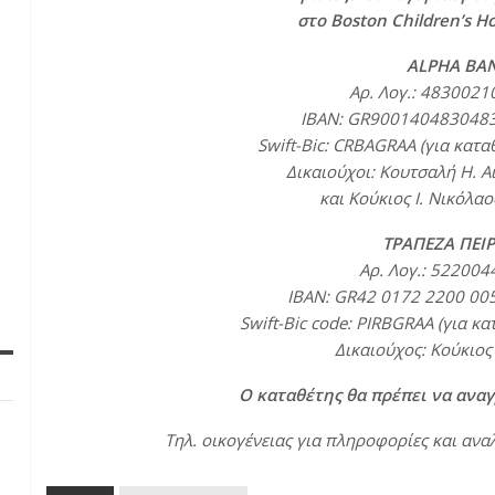
στο Boston Children’s H
ALPHA BA
Αρ. Λογ.: 483002
ΙΒΑΝ: GR900140483048
Swift-Bic: CRBAGRAA (για κατα
Δικαιούχοι: Κουτσαλή Η. Α
και Κούκιος Ι. Νικόλαο
ΤΡΑΠΕΖΑ ΠΕΙ
Αρ. Λογ.: 52200
ΙΒΑΝ: GR42 0172 2200 00
Swift-Bic code: PIRBGRAA (για κα
Δικαιούχος: Κούκιος 
Ο καταθέτης θα πρέπει να αναγ
Τηλ. οικογένειας για πληροφορίες και αν