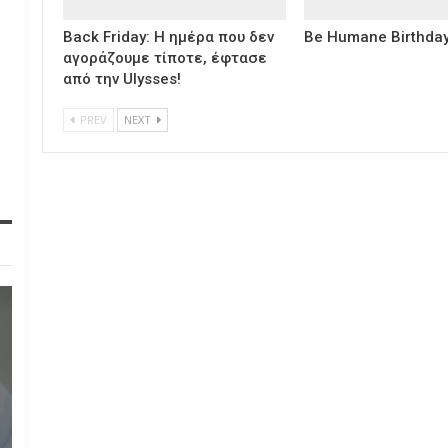
Back Friday: H ημέρα που δεν
Be Humane Birthday
αγοράζουμε τίποτε, έφτασε
από την Ulysses!
PREV
NEXT