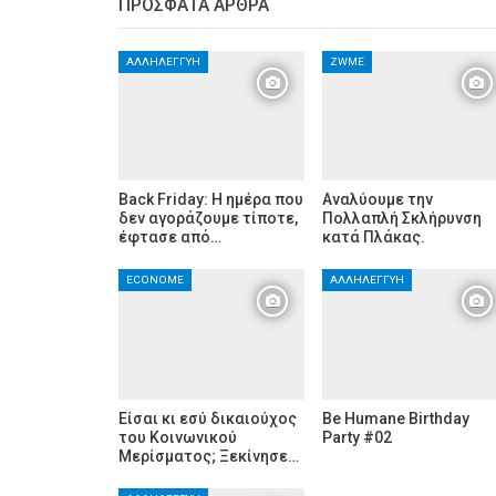
ΠΡΌΣΦΑΤΑ ΆΡΘΡΑ
ΑΛΛΗΛΕΓΓΎΗ
ZWME
Back Friday: H ημέρα που
Αναλύουμε την
δεν αγοράζουμε τίποτε,
Πολλαπλή Σκλήρυνση
έφτασε από…
κατά Πλάκας.
ECONOME
ΑΛΛΗΛΕΓΓΎΗ
Είσαι κι εσύ δικαιούχος
Be Humane Birthday
του Κοινωνικού
Party #02
Μερίσματος; Ξεκίνησε…