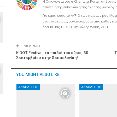
Η Οικογένεια του e-Charity.gr Portal, απέναντι
αποποίησης ευθυνών ή της άκρατης φιλολογία
Για εμάς, εσάς, το ΑΥΡΙΟ των παιδιών μας. Μ
στον στόχο μας, συναντιόμαστε από κάθε γειτ
όραμά μας, ΠΡΑΞΗ. Την Αλληλεγγύη, ΖΩΗ.
PREV POST
KIDOT Festival, τα παιδιά του αύριο, 30
Τ
Σεπτεμβρίου στην Θεσσαλονίκη!
YOU MIGHT ALSO LIKE
ΑΛΛΗΛΕΓΓΎΗ
ΑΛΛΗΛΕΓΓΎΗ