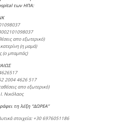
ospital των ΗΠΑ:
NK
101098037
3002101098037
θέσεις απο εξωτερικό)
ικατερίνη (η μαμά)
ς (ο μπαμπάς)
ΡΑΙΩΣ
44626517
52 2004 4626 517
ταθέσεις απο εξωτερικό)
Ι. Νικόλαος
ράφει τη λέξη “ΔΩΡΕΑ”
αλυτικά στοιχεία: +30 6976051186