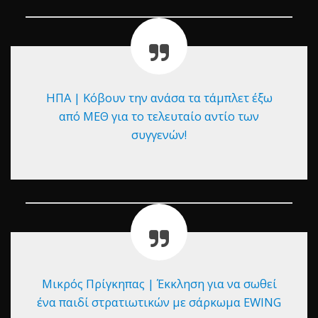
ΗΠΑ | Κόβουν την ανάσα τα τάμπλετ έξω
από ΜΕΘ για το τελευταίο αντίο των
συγγενών!
Μικρός Πρίγκηπας | Έκκληση για να σωθεί
ένα παιδί στρατιωτικών με σάρκωμα EWING