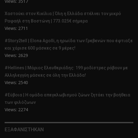
Views: 3517
Χαστούκι στον Κικίλια | Όλη η Ελλάδα στέλνει τον μικρό
Ραφαήλ στη Βοστώνη | 773.025€ σήμερα
Views: 2711
#Story2tell | Elona Agolli, η ηρωίδα των Γρεβενών που έφτιαξε
και χάρισε 600 μάσκες σε 9 μέρες!
Views: 2629
#Hellines | Μάριος Ελευθεριάδης: 199 μοδίστρες ράβουν με
Αλληλεγγύη μάσκες σε όλη την Ελλάδα!
Views: 2540
#Εύβοια | Η ομάδα απεγκλωβισμού ζώων ζητάει την βοήθεια
των φιλόζωων
Views: 2274
ΕΞΑΦΑΝΙΣΤΗΚΑΝ