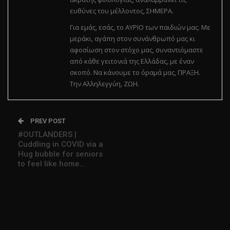
ευθύνες του μέλλοντος, ΣΗΜΕΡΑ.
Για εμάς, εσάς, το ΑΥΡΙΟ των παιδιών μας. Με
μεράκι, αγάπη στον συνάνθρωπό μας κι
αφοσίωση στον στόχο μας, συναντιόμαστε
από κάθε γειτονιά της Ελλάδας, με έναν
σκοπό. Να κάνουμε το όραμά μας, ΠΡΑΞΗ.
Την Αλληλεγγύη, ΖΩΗ.
PREV POST
#OUTLANDERS |
Cuddling in COVID via a
Hug bubble for seniors
to feel like home…