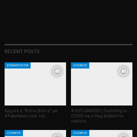
RECENT POSTS
ΕΠΙΚΑΙΡΌΤΗΤΑ
COSMOS
Άρχισε η “Κάτω βόλτα” με
#OUTLANDERS | Cuddling in
#FakeNews από την…
COVID via a Hug bubble for
seniors…
COSMOS
COSMOS