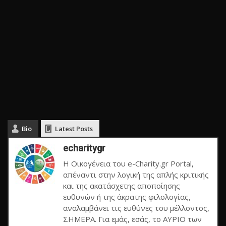
Bio
Latest Posts
echaritygr
Η Οικογένεια του e-Charity.gr Portal,
απέναντι στην λογική της απλής κριτικής
και της ακατάσχετης αποποίησης
ευθυνών ή της άκρατης φιλολογίας,
αναλαμβάνει τις ευθύνες του μέλλοντος,
ΣΗΜΕΡΑ. Για εμάς, εσάς, το ΑΥΡΙΟ των