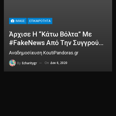
IMAGE
ΕΠΙΚΑΙΡΌΤΗΤΑ
Άρχισε Η “Κάτω Βόλτα” Με
#FakeNews Από Την Συγγρού…
Αναδημοσίευση KoutiPandoras.gr
On
Δεκ 6, 2020
By
Echaritygr