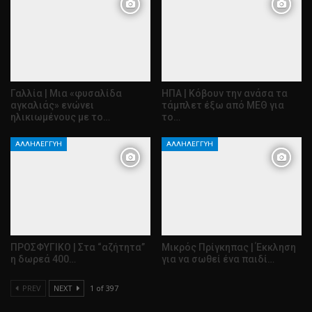
Γαλλία | Μια «φυσαλίδα
ΗΠΑ | Κόβουν την ανάσα τα
αγκαλιάς» ενώνει
τάμπλετ έξω από ΜΕΘ για
ηλικιωμένους με το…
το…
ΑΛΛΗΛΕΓΓΎΗ
ΑΛΛΗΛΕΓΓΎΗ
ΠΡΟΣΦΥΓΙΚΟ | Στα “αζήτητα”
Μικρός Πρίγκηπας | Έκκληση
η δωρεά 400…
για να σωθεί ένα παιδί…
PREV
NEXT
1 of 397