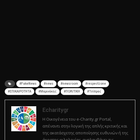
#FakeNews
#news
#newsroom
#respectzone
#ΕΠΙΚΑΙΡΟΤΗΤΑ
#Μαρινάκης
#ΠΟΛΙΤΙΚΗ
#Τσίπρας
Echaritygr
Η Οικογένεια του e-Charity.gr Portal,
απέναντι στην λογική της απλής κριτικής και
της ακατάσχετης αποποίησης ευθυνών ή της
άκρατης φιλολογίας, αναλαμβάνει τις