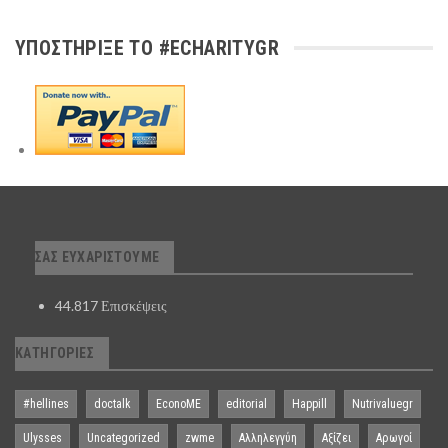
ΥΠΟΣΤΉΡΙΞΕ ΤΟ #ECHARITYGR
ΣΑΣ ΕΥΧΑΡΙΣΤΟΎΜΕ
44.817 Επισκέψεις
ΚΑΤΗΓΟΡΊΕΣ
#hellines
doctalk
EconoME
editorial
Happill
Nutrivaluegr
Ulysses
Uncategorized
zwme
Αλληλεγγύη
Αξίζει
Αρωγοί