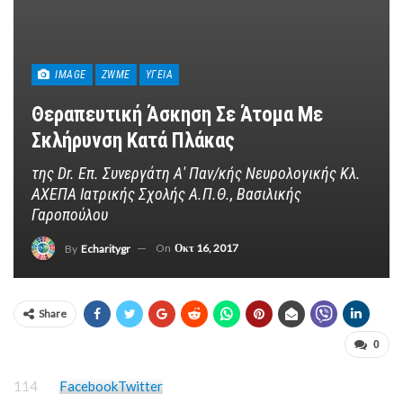
IMAGE
ZWME
ΥΓΕΊΑ
Θεραπευτική Άσκηση Σε Άτομα Με
Σκλήρυνση Κατά Πλάκας
της Dr. Επ. Συνεργάτη Α' Παν/κής Νευρολογικής Κλ.
ΑΧΕΠΑ Ιατρικής Σχολής Α.Π.Θ., Βασιλικής
Γαροπούλου
On
Οκτ 16, 2017
By
Echaritygr
Share
0
114
Facebook
Twitter