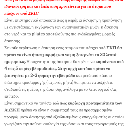
ιδανικότερη και κατ’επέκταση προτείνεται για τα άτομα που
πάσχουν από ΣΚΠ;
Είναι επιστημονικά αποδεκτό πως η αερόβια άσκηση, η προπόνηση
με αντιστάσεις, η εκγύμναση των αναπνευστικών μυών, η άσκηση
στο νερό και το pilates αποτελούν τις πιο ενδεδειγμένες μορφές
άσκησης.
Σε κάθε περίπτωση η άσκηση ενός ατόμου που πάσχει από
ΣΚΠ θα
πρέπει να είναι ήπιας μορφής και να μη ξεπερνάει τα 30 λεπτά
ημερησίως.
Η συχνότητα της άσκησης θα πρέπει να
κυμαίνεται από
4 εώς 5 φορές εβδομαδιαίως. Στην αρχή ωστόσο πρέπει να
ξεκινήσετε με 2-3 φορές την εβδομάδα
και μετά από κάποιο
διάστημα προσαρμογής (π.χ. ενός μήνα) θα πρέπει να αυξήσετε
σταδιακά τις ημέρες της άσκησης ανάλογα με το λειτουργικό σας
επίπεδο.
Είναι σημαντικό να τονίσω εδώ πως
κυρίαρχη προτεραιότητα των
ΑμΣΚΠ
πρέπει να είναι η συμμετοχή τους σε προσαρμοσμένα
προγράμματα άσκησης από εξειδικευμένους επαγγελματίες οι οποίοι
γνωρίζουν την παθοφυσιολογία της νόσου και τους περιορισμούς της