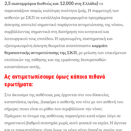
2,5 εκατομμύρια διεθνώς και 12.000 στη Ελλάδα)
να
παρουσιάζουν σαφώς καλύτερη ποιότητα ζωής. Η συμμετοχή των
ασθενών με ΣΚΠ σε κατάλληλα διαμορφωμένα προγράμματα
άσκησης αποτελεί σημαντικό παράγοντα αντιμετώπισης της νόσου,
συμβάλλοντας σημαντικά στη διατήρηση του κινητικού και
λειτουργικού τους επιπέδου. Η οργανωμένη, συστηματική και
εξατομικευμένη άσκηση θεωρείται αναπόσπαστο
κομμάτι
θεραπευτικής αντιμετώπισης της ΣΚΠ
, με μείωση των επικείμενων
επιπλοκών της πάθησης και της εμφάνισης δευτεροπαθών
καταστάσεων αυτής.
Ας αντιμετωπίσουμε όμως κάποια πιθανά
ερωτήματα:
Στο άκουσμα της ασθένειας μας έρχονται στο νου δύσκολες
καταστάσεις υγείας. Διαφέρει ο ασθενής του τότε με τον ασθενή του
σήμερα; ποιοι είναι οι μύθοι που περιβάλλουν την νόσο;
Πράγματι το όνομα της ασθένειας παραπέμπει κατά κύριο λόγο σε
σημαντικού βαθμού αναπηρία χωρίς αυτό φυσικά να ισχύει. Η άγνοια
και οι προκαταλήψεις είναι όμως το μόνο αίτιο ύπαρξης αυτών των