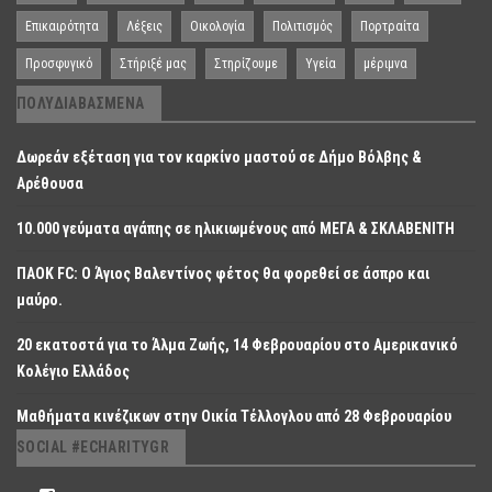
Επικαιρότητα
Λέξεις
Οικολογία
Πολιτισμός
Πορτραίτα
Προσφυγικό
Στήριξέ μας
Στηρίζουμε
Υγεία
μέριμνα
ΠΟΛΥΔΙΑΒΑΣΜΈΝΑ
Δωρεάν εξέταση για τον καρκίνο μαστού σε Δήμο Βόλβης &
Αρέθουσα
10.000 γεύματα αγάπης σε ηλικιωμένους από ΜΕΓΑ & ΣΚΛΑΒΕΝΙΤΗ
ΠΑΟΚ FC: O Άγιος Βαλεντίνος φέτος θα φορεθεί σε άσπρο και
μαύρο.
20 εκατοστά για το Άλμα Ζωής, 14 Φεβρουαρίου στο Αμερικανικό
Κολέγιο Ελλάδος
Μαθήματα κινέζικων στην Οικία Τέλλογλου από 28 Φεβρουαρίου
SOCIAL #ECHARITYGR