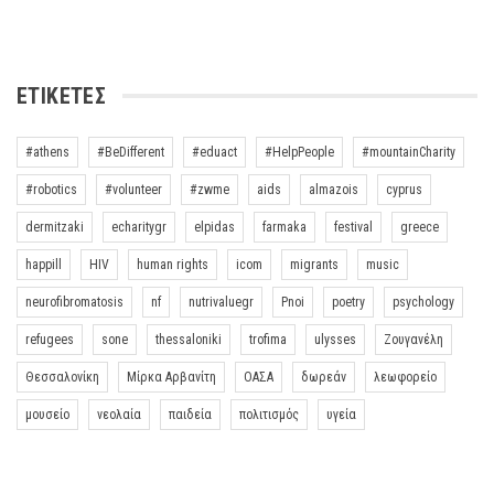
ΕΤΙΚΈΤΕΣ
#athens
#BeDifferent
#eduact
#HelpPeople
#mountainCharity
#robotics
#volunteer
#zwme
aids
almazois
cyprus
dermitzaki
echaritygr
elpidas
farmaka
festival
greece
happill
HIV
human rights
icom
migrants
music
neurofibromatosis
nf
nutrivaluegr
Pnoi
poetry
psychology
refugees
sone
thessaloniki
trofima
ulysses
Ζουγανέλη
Θεσσαλονίκη
Μίρκα Αρβανίτη
ΟΑΣΑ
δωρεάν
λεωφορείο
μουσείο
νεολαία
παιδεία
πολιτισμός
υγεία