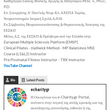
Καθηγήτρια Ειδικής Φυσικής Αγωγής & Αθλητισμού M.Sc.´s., Ph.D.,
P.D.
Επ. Συνεργάτης Α’ Παν/κής Νευρ. Κλ. ΑΧΕΠΑ Τομέας
Νευροεπιστημών Ιατρική Σχολή Α.Π.Θ.
Επ.Σύμβουλος Nευροαποκατάστασης & Θεραπευτικής Άσκησης της
ΕΕΣΚΠ
Μέλος Δ.Σ. της ΕΕΣΚΠ & Πρέσβειρα από την Ελλάδα στην
European Multiple Sclerosis Platform (EMSP)
Clinical Pilates - Ηalliwick Method - MP Balatsinos MSE
Course (L1&L2) Instructor
Pre/Postnatal Fitness Instructor - TRX Instructor
YouTube Channel
Bio
Latest Posts
echaritygr
Η Οικογένεια του e-Charity.gr Portal,
απέναντι στην λογική της απλής κριτικής και της
ακατάσχετης αποποίησης ευθυνών ή της