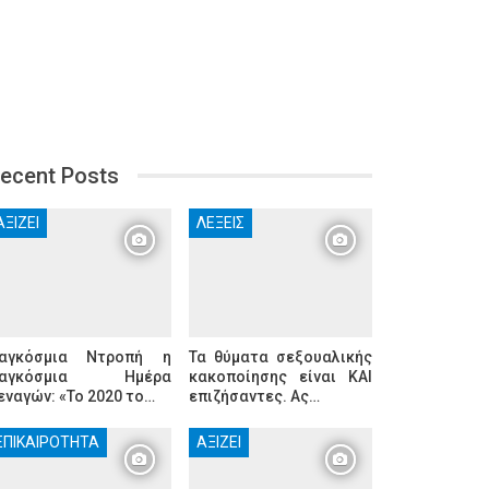
ecent Posts
ΑΞΊΖΕΙ
ΛΈΞΕΙΣ
αγκόσμια Ντροπή η
Τα θύματα σεξουαλικής
αγκόσμια Ημέρα
κακοποίησης είναι KAI
εναγών: «Το 2020 το…
επιζήσαντες. Ας…
ΕΠΙΚΑΙΡΌΤΗΤΑ
ΑΞΊΖΕΙ