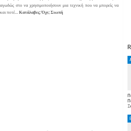
αταγωδώς
στο να χρησιμοποιήσουν μια τεχνική που να μπορείς να
 και ποτέ…
Κατάλαβες; Όχι; Σιωπή
R
Π
Π
Ξ