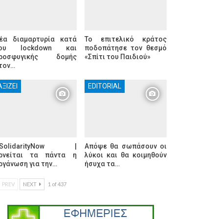
έα διαμαρτυρία κατά
Το επιτελικό κράτος
ου lockdown και
ποδοπάτησε τον θεσμό
ροσφυγικής δομής
«Σπίτι του Παιδιού»
τον…
ΑΞΊΖΕΙ
EDITORIAL
SolidarityNow |
Απόψε θα σωπάσουν οι
ρνείται τα πάντα η
λύκοι και θα κοιμηθούν
ργάνωση για την…
ήσυχα τα…
PREV
NEXT
1 of 437