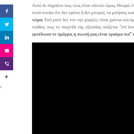
Αυτό δε σημαίνει πως τους είναι εύκολο όμως. Θεωρώ πω
πολύ πονάει ότι δεν πρέπει ή δεν μπορείς να μιλήσεις και
τώρα;
Εσύ γιατί δεν τον την χώριζες τόσα χρόνια και έ
νιώθεις πως το παιχνίδι της εξουσίας παίζεται ”επί ί
εμπέδωσα το πράγμα, η σιωπή μας είναι τραύμα πια” 