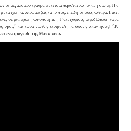
ς το μεγαλύτερο τραύμα σε τέτοια περιστατικά, είναι η σιωπή. Πιο
 με τα χρόνια, αποφασίζεις να το πεις, επειδή το είδες καθαρά.
Γιατί
μενες σε μία σχέση κακοποιητική; Γιατί χώρισες τώρα; Επειδή τώρα
σοις όροις” και τώρα νιώθεις έτοιμος/η να δώσεις απαντήσεις!
“Το
λέει ένα τραγούδι της Μποφίλιου.