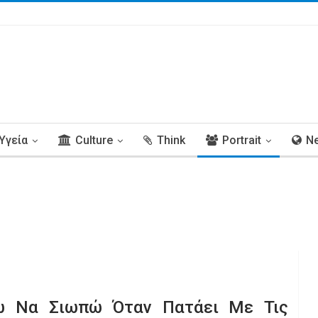
Υγεία
Culture
Think
Portrait
N
ω Να Σιωπώ Όταν Πατάει Με Τις