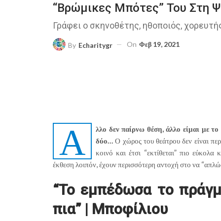
“βρώμικες Μπότες” Του Στη 
Γράφει ο σκηνοθέτης, ηθοποιός, χορευτ
On
Φεβ 19, 2021
By
Echaritygr
Ά
λλο δεν παίρνω θέση, άλλο είμαι με το
δύο…
Ο χώρος του θεάτρου δεν είναι πε
κοινό και έτσι “εκτίθεται” πιο εύκολα
έκθεση λοιπόν, έχουν περισσότερη αντοχή στο να “απλώ
“Το εμπέδωσα το πράγμ
πια” | Μποφίλιου