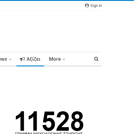
Sign In
ews
Αξίζει
More