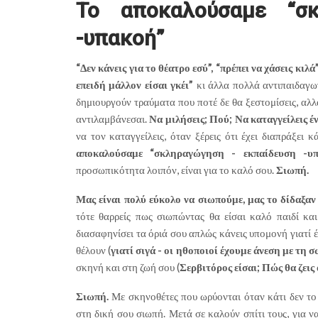
Το αποκαλούσαμε “σκ
-υπακοή”
“Δεν κάνεις για το θέατρο εσύ”, “πρέπει να χάσεις κιλά”
επειδή μάλλον είσαι γκέι”
κι άλλα πολλά αντιπαιδαγω
δημιουργούν τραύματα που ποτέ δε θα ξεστομίσεις, αλλ
αντιλαμβάνεσαι.
Να μιλήσεις; Πού; Να καταγγείλεις 
να τον καταγγείλεις, όταν ξέρεις ότι έχει διαπράξει 
αποκαλούσαμε “σκληραγώγηση - εκπαίδευση -υπ
προσωπικότητα λοιπόν, είναι για το καλό σου.
Σιωπή.
Μας είναι πολύ εύκολο να σιωπούμε, μας το δίδαξαν 
τότε θαρρείς πως σιωπώντας θα είσαι καλό παιδί κα
διασαφηνίσει τα όριά σου απλώς κάνεις υπομονή γιατί 
θέλουν (
γιατί σιγά - οι ηθοποιοί έχουμε άνεση με τη
σκηνή και στη ζωή σου (
Σερβιτόρος είσαι; Πώς θα ζεις 
Σιωπή.
Με σκηνοθέτες που ωρύονται όταν κάτι δεν τ
στη δική σου σιωπή. Μετά σε καλούν σπίτι τους, για ν