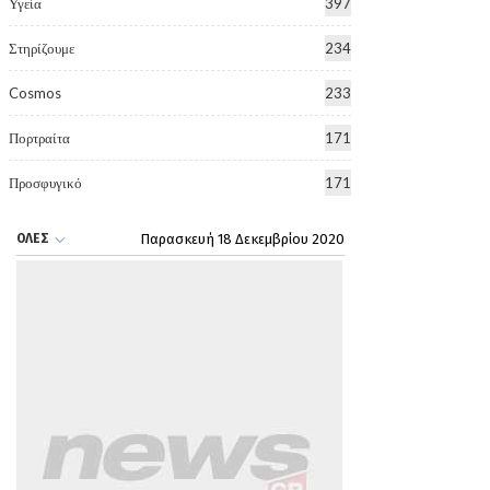
Υγεία
397
Στηρίζουμε
234
Cosmos
233
Πορτραίτα
171
Προσφυγικό
171