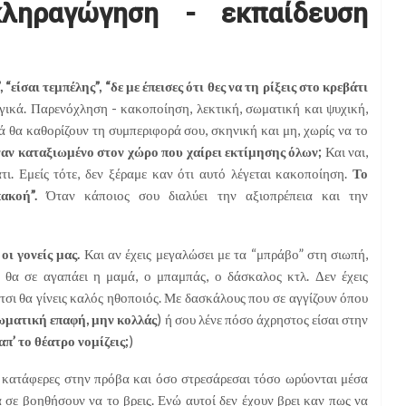
ληραγώγηση - εκπαίδευση
, “είσαι τεμπέλης”, “δε με έπεισες ότι θες να τη ρίξεις στο κρεβάτι
γικά. Παρενόχληση - κακοποίηση, λεκτική, σωματική και ψυχική,
ά θα καθορίζουν τη συμπεριφορά σου, σκηνική και μη, χωρίς να το
έναν καταξιωμένο στον χώρο που χαίρει εκτίμησης όλων;
Και ναι,
κάτι. Εμείς τότε, δεν ξέραμε καν ότι αυτό λέγεται κακοποίηση.
Το
ακοή”.
Όταν κάποιος σου διαλύει την αξιοπρέπεια και την
οι γονείς μας.
Και αν έχεις μεγαλώσει με τα “μπράβο” στη σιωπή,
ι θα σε αγαπάει η μαμά, ο μπαμπάς, ο δάσκαλος κτλ. Δεν έχεις
έτσι θα γίνεις καλός ηθοποιός. Με δασκάλους που σε αγγίζουν όπου
 σωματική επαφή, μην κολλάς
) ή σου λένε πόσο άχρηστος είσαι στην
απ’ το θέατρο νομίζεις;
)
ο κατάφερες στην πρόβα και όσο στρεσάρεσαι τόσο ωρύονται μέσα
α σε βοηθήσουν να το βρεις. Ενώ αυτοί δεν έχουν βρει καν πως να