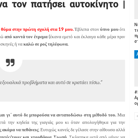
να τον πατήσει αυτοκίνητο |
Ν
ι θύμα στην πρώτη σχολή στα 19 μου.
Έβλεπα στον
ύπνο μου
ότι
τ
π
νώ
από κοντά τον έτρεμα
(έκανα εμετό και έκλαιγα κάθε μέρα πριν
σ
 σκηνές ή να
καλώ σε ροζ τηλέφωνα.
 σεξουαλικά προβλήματα και αυτό σε κρατάει πίσω.”
#
Α
ο
αι γι΄ αυτό δε μπορούσα ν
α ανταποδώσω στη μέθοδό του.
Μια
ετά την κηδεία της γιαγιάς μου κι όταν απολογήθηκα για την
ις ακόμα να πεθάνεις
; Ευτυχώς κανείς δε γέλασε στην αίθουσα αλλά
ητές/τριες και ντουβάρια. Σιωπή.
Σκέφτηκα μετά από μήνες να