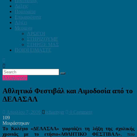
Πολιτισμος
Λεξεις
Πορτραίτα
Επικαιρότητα
Αξιζει
Μεριμνα
ΑΡΩΓΟΙ
ΣΤΗΡΙΖΟΥΜΕ
ΣΤΗΡΙΞΕ ΜΑΣ
ΠΟΙΟΙ ΕΙΜΑΣΤΕ
Αλληλεγγύη
Αθλητικό Φεστιβάλ και Αιμοδοσία από το
ΔΕΛΑΣΑΛ
Απριλίου 7, 2016
echaritygr
0 Comment
109
Μοιράστηκαν
Το Κολέγιο «ΔΕΛΑΣΑΛ» γιορτάζει τη λήξη της σχολικής
χρονιάς με το ετήσιο«ΑΘΛΗΤΙΚΟ ΦΕΣΤΙΒΑΛ»
, που