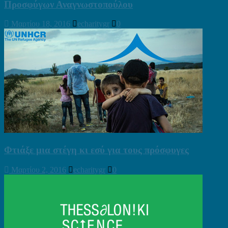
Προσφύγων Αναγνωστοπούλου
Μαρτίου 18, 2016
echaritygr
0
Φτιάξε μια στέγη κι εσύ για τους πρόσφυγες
Μαρτίου 2, 2016
echaritygr
0