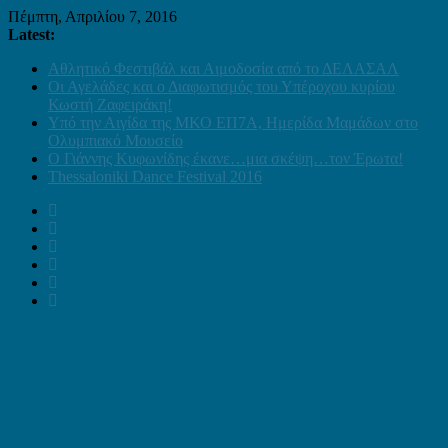
Πέμπτη, Απριλίου 7, 2016
Latest:
Αθλητικό Φεστιβάλ και Αιμοδοσία από το ΔΕΛΑΣΑΛ
Οι Αγελάδες και ο Διαφωτισμός του Υπέροχου κυρίου
Κωστή Ζαφειράκη!
Υπό την Αιγίδα της ΜΚΟ ΕΠ7Α, Ημερίδα Μαμάδων στο
Ολυμπιακό Μουσείο
Ο Γιάννης Κυφωνίδης έκανε…μια σκέψη…τον Έρωτα!
Thessaloniki Dance Festival 2016