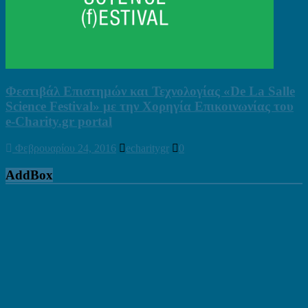
Φεστιβάλ Επιστημών και Τεχνολογίας «De La Salle
Science Festival» με την Χορηγία Επικοινωνίας του
e-Charity.gr portal
Φεβρουαρίου 24, 2016
echaritygr
0
AddBox