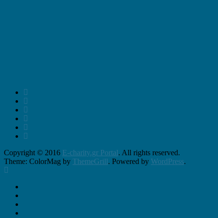
Copyright © 2016
E-charity.gr Portal
. All rights reserved.
Theme: ColorMag by
ThemeGrill
. Powered by
WordPress
.