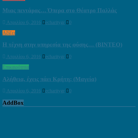
Μιας πεντάρας… Όπερα στο Θέατρο Παλλάς
Απριλίου 6, 2016
echaritygr
0
Αξίζει
Η τέχνη στην υπηρεσία της φύσης… (ΒΙΝΤΕΟ)
Απριλίου 6, 2016
echaritygr
0
Επικαιρότητα
Αλήθεια, έχεις πάει Κρήτη; (Μαγεία)
Απριλίου 6, 2016
echaritygr
0
AddBox