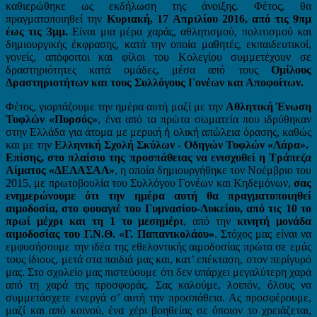
καθιερώθηκε ως εκδήλωση της άνοιξης.
Φέτος, θα
πραγματοποιηθεί την
Κυριακή, 17 Απριλίου 2016, από τις 9πμ
έως τις 3μμ.
Είναι μια μέρα χαράς, αθλητισμού, πολιτισμού και
δημιουργικής έκφρασης, κατά την οποία μαθητές, εκπαιδευτικοί,
γονείς, απόφοιτοι και φίλοι του Κολεγίου συμμετέχουν σε
δραστηριότητες κατά ομάδες, μέσα από τους
Ομίλους
Δραστηριοτήτων και τους Συλλόγους Γονέων και Αποφοίτων.
Φέτος, γιορτάζουμε την ημέρα αυτή μαζί με την
Αθλητική Ένωση
Τυφλών «Πυρσός»
, ένα από τα πρώτα σωματεία που ιδρύθηκαν
στην Ελλάδα για άτομα με μερική ή ολική απώλεια όρασης, καθώς
και με την
Ελληνική Σχολή Σκύλων - Οδηγών Τυφλών «Λάρα».
Επίσης, στο πλαίσιο της προσπάθειας να ενισχυθεί η Τράπεζα
Αίματος «ΔΕΛΑΣΑΛ»
, η οποία δημιουργήθηκε τον Νοέμβριο του
2015, με πρωτοβουλία του Συλλόγου Γονέων και Κηδεμόνων,
σας
ενημερώνουμε ότι την ημέρα αυτή θα πραγματοποιηθεί
αιμοδοσία, στο φουαγιέ του Γυμνασίου-Λυκείου, από τις 10 το
πρωί μέχρι και τη 1 το μεσημέρι
, από την
κινητή μονάδα
αιμοδοσίας του Γ.Ν.Θ. «Γ. Παπανικολάου»
. Στόχος μας είναι να
εμφυσήσουμε την ιδέα της εθελοντικής αιμοδοσίας πρώτα σε εμάς
τους ίδιους, μετά στα παιδιά μας και, κατ’ επέκταση, στον περίγυρό
μας. Στο σχολείο μας πιστεύουμε ότι δεν υπάρχει μεγαλύτερη χαρά
από τη χαρά της προσφοράς. Σας καλούμε, λοιπόν, όλους να
συμμετάσχετε ενεργά σ’ αυτή την προσπάθεια. Ας προσφέρουμε,
μαζί και από κοινού, ένα χέρι βοηθείας σε όποιον το χρειάζεται,