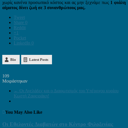
χωρίς κανένα προσωπικό κόστος και ας μην ξεχνάμε πως
1 φιάλη
αίματος δίνει ζωή σε 3 συνανθρώπους μας.
Tweet
Share
0
Reddit
+1
Pocket
LinkedIn
0
Bio
Latest Posts
109
Μοιράστηκαν
←
Οι Αγελάδες και ο Διαφωτισμός του Υπέροχου κυρίου
Κωστή Ζαφειράκη!
You May Also Like
Οι Εθελοντές Διαβατών στο Κέντρο Φιλοξενίας