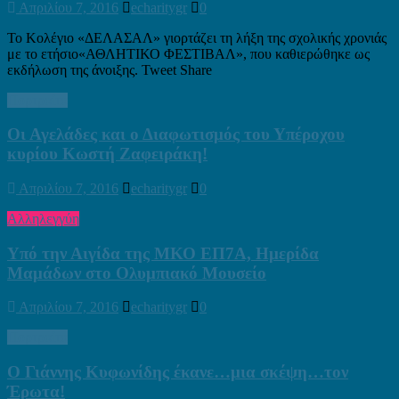
Απριλίου 7, 2016
echaritygr
0
Το Κολέγιο «ΔΕΛΑΣΑΛ» γιορτάζει τη λήξη της σχολικής χρονιάς
με το ετήσιο«ΑΘΛΗΤΙΚΟ ΦΕΣΤΙΒΑΛ», που καθιερώθηκε ως
εκδήλωση της άνοιξης. Tweet Share
Πορτραίτα
Οι Αγελάδες και ο Διαφωτισμός του Υπέροχου
κυρίου Κωστή Ζαφειράκη!
Απριλίου 7, 2016
echaritygr
0
Αλληλεγγύη
Υπό την Αιγίδα της ΜΚΟ ΕΠ7Α, Ημερίδα
Μαμάδων στο Ολυμπιακό Μουσείο
Απριλίου 7, 2016
echaritygr
0
Πορτραίτα
Ο Γιάννης Κυφωνίδης έκανε…μια σκέψη…τον
Έρωτα!