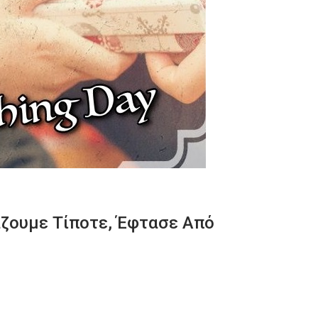
άζουμε Τίποτε, Έφτασε Από