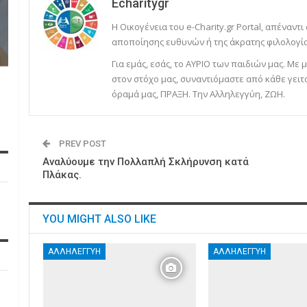
Echaritygr
Η Οικογένεια του e-Charity.gr Portal, απέναντι
αποποίησης ευθυνών ή της άκρατης φιλολογία
Για εμάς, εσάς, το ΑΥΡΙΟ των παιδιών μας. Μ
στον στόχο μας, συναντιόμαστε από κάθε γειτ
όραμά μας, ΠΡΑΞΗ. Την Αλληλεγγύη, ΖΩΗ.
PREV POST
Αναλύουμε την Πολλαπλή Σκλήρυνση κατά
Πλάκας.
YOU MIGHT ALSO LIKE
ΑΛΛΗΛΕΓΓΎΗ
ΑΛΛΗΛΕΓΓΎΗ