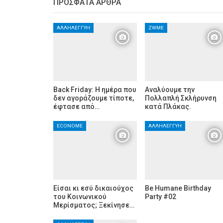
ΠΡΌΣΦΑΤΑ ΆΡΘΡΑ
ΑΛΛΗΛΕΓΓΎΗ
ZWME
Back Friday: H ημέρα που
Αναλύουμε την
δεν αγοράζουμε τίποτε,
Πολλαπλή Σκλήρυνση
έφτασε από…
κατά Πλάκας.
ECONOME
ΑΛΛΗΛΕΓΓΎΗ
Είσαι κι εσύ δικαιούχος
Be Humane Birthday
του Κοινωνικού
Party #02
Μερίσματος; Ξεκίνησε…