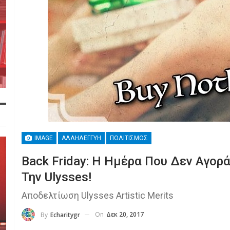
IMAGE
ΑΛΛΗΛΕΓΓΎΗ
ΠΟΛΙΤΙΣΜΌΣ
Back Friday: H Ημέρα Που Δεν Αγορ
Την Ulysses!
Αποδελτίωση Ulysses Artistic Merits
On
Δεκ 20, 2017
By
Echaritygr