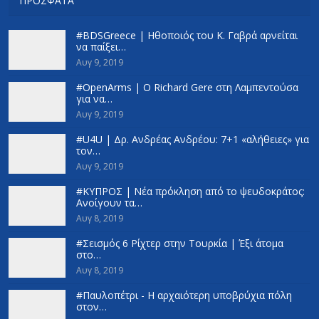
ΠΡΌΣΦΑΤΑ
#BDSGreece | Ηθοποιός του Κ. Γαβρά αρνείται
να παίξει…
Αυγ 9, 2019
#OpenArms | Ο Richard Gere στη Λαμπεντούσα
για να…
Αυγ 9, 2019
#U4U | Δρ. Ανδρέας Ανδρέου: 7+1 «αλήθειες» για
τον…
Αυγ 9, 2019
#ΚΥΠΡΟΣ | Νέα πρόκληση από το ψευδοκράτος:
Ανοίγουν τα…
Αυγ 8, 2019
#Σεισμός 6 Ρίχτερ στην Τουρκία | Έξι άτομα
στο…
Αυγ 8, 2019
#Παυλοπέτρι - Η αρχαιότερη υποβρύχια πόλη
στον…