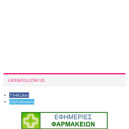
LIKE&FOLLOW US
7.94K
Likes
656
Followers