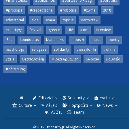
#mariatotska
#politismos
#portesanoixtesgr
#portraita
#prosopa
#respectzone
#robotics
#zwme
2018
advertorial
aids
amea
cyprus
dermitzaki
echaritygr
festival
greece
HIV
icom
interview
iSea
kountouras
kraounakis
mousiki
music
poetry
psychology
refugees
solidarity
thessaloniki
trofima
ygeia
Θεσσαλονίκη
Μίρκα Αρβανίτη
δωρεάν
μουσείο
πολιτισμός
Editorial
Solidarity
Υγεία
Culture
Λέξεις
Πορτραίτα
News
Αξίζει
Team
© 2019 - #echaritygr. All Rights Reserved.