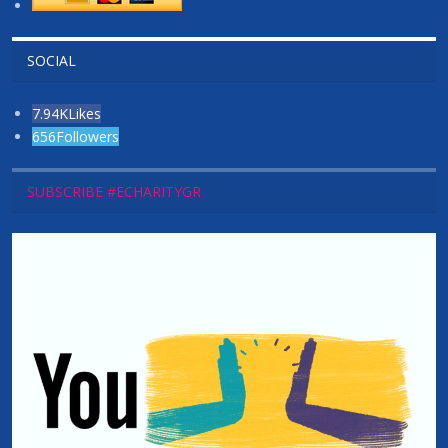
SOCIAL
7.94K
Likes
656
Followers
SUBSCRIBE #ECHARITYGR