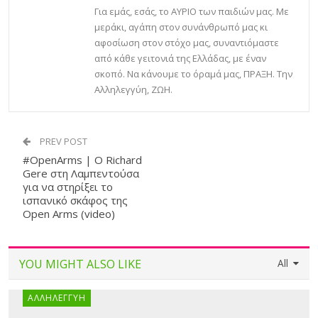
Για εμάς, εσάς, το ΑΥΡΙΟ των παιδιών μας. Με
μεράκι, αγάπη στον συνάνθρωπό μας κι
αφοσίωση στον στόχο μας, συναντιόμαστε
από κάθε γειτονιά της Ελλάδας, με έναν
σκοπό. Να κάνουμε το όραμά μας, ΠΡΑΞΗ. Την
Αλληλεγγύη, ΖΩΗ.
PREV POST
#OpenArms | Ο Richard
Gere στη Λαμπεντούσα
για να στηρίξει το
ισπανικό σκάφος της
Open Arms (video)
YOU MIGHT ALSO LIKE
All
ΑΛΛΗΛΕΓΓΎΗ