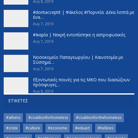
Αυγ 8, 2019
#dontacceptit | Φάκελος #Πορνεία: Δέκα λεπτά με
ένα…
Αυγ 7, 2019
#Ικαρία | Νεκρή εντοπίστηκε η αστροφυσικός
Αυγ 7, 2019
Νοσοκομείο Παπαγεωργίου | Καινοτομία με
Σύστημα…
Αυγ 7, 2019
Εξοντωτικές ποινές για τις ΜΚΟ που διασώζουν
πρόσφυγες…
Αυγ 6, 2019
ΕΤΙΚΈΤΕΣ
#athens
#coalitionforhomeless
#coalitionforthehomeless
#crete
#culture
#econome
#eduact
#hellines