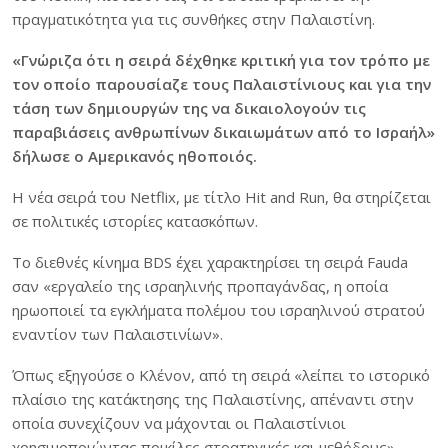
πραγματικότητα για τις συνθήκες στην Παλαιστίνη.
«Γνώριζα ότι η σειρά δέχθηκε κριτική για τον τρόπο με
τον οποίο παρουσίαζε τους Παλαιστίνιους και για την
τάση των δημιουργών της να δικαιολογούν τις
παραβιάσεις ανθρωπίνων δικαιωμάτων από το Ισραήλ»
δήλωσε ο Αμερικανός ηθοποιός.
Η νέα σειρά του Netflix, με τίτλο Hit and Run, θα στηρίζεται
σε πολιτικές ιστορίες κατασκόπων.
Το διεθνές κίνημα BDS έχει χαρακτηρίσει τη σειρά Fauda
σαν «εργαλείο της ισραηλινής προπαγάνδας, η οποία
ηρωοποιεί τα εγκλήματα πολέμου του ισραηλινού στρατού
εναντίον των Παλαιστινίων».
Όπως εξηγούσε ο Κλένον, από τη σειρά «λείπει το ιστορικό
πλαίσιο της κατάκτησης της Παλαιστίνης, απέναντι στην
οποία συνεχίζουν να μάχονται οι Παλαιστίνιοι
χρησιμοποιώντας ποικίλες στρατηγικές και μεθόδους».