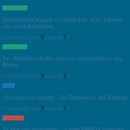
Επικαιρότητα
Προβάλλεται σήμερα τo «NAILED» στην Έδεσσα
από το ΓΕΛ Σκύδρας
Απρίλιος 18, 2016
echaritygr
0
Επικαιρότητα
Τα «Φαγούδια με Βιο-Λογικές Αποπλανήσεις» στη
Βέροια
Απρίλιος 17, 2016
echaritygr
0
Λέξεις
«Τροφ(ές) για Σκέψη» / Το Ημερολόγιο της Κλαίρης
Απρίλιος 17, 2016
echaritygr
0
Πολιτισμός
Το χάπι του πολιτισμού… Easter PillBOX (έρχεται)