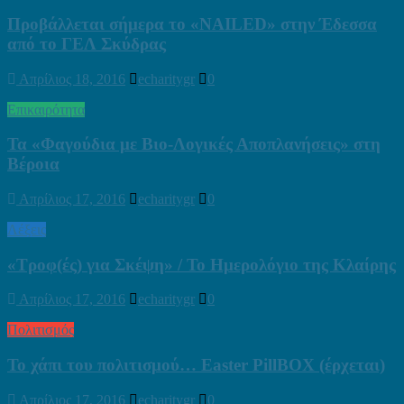
Προβάλλεται σήμερα τo «NAILED» στην Έδεσσα
από το ΓΕΛ Σκύδρας
Απρίλιος 18, 2016
echaritygr
0
Επικαιρότητα
Τα «Φαγούδια με Βιο-Λογικές Αποπλανήσεις» στη
Βέροια
Απρίλιος 17, 2016
echaritygr
0
Λέξεις
«Τροφ(ές) για Σκέψη» / Το Ημερολόγιο της Κλαίρης
Απρίλιος 17, 2016
echaritygr
0
Πολιτισμός
Το χάπι του πολιτισμού… Easter PillBOX (έρχεται)
Απρίλιος 17, 2016
echaritygr
0