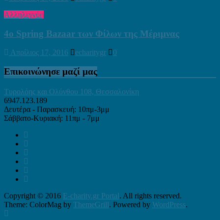
Αλληλεγγύη
4ο Spring Bazaar των Φίλων της Μέριμνας
Απρίλιος 17, 2016
echaritygr
0
Επικοινώνησε μαζί μας
Τυρολόης και Ολύνθου 108, Θεσσαλονίκη
6947.123.189
Δευτέρα - Παρασκευή: 10πμ-3μμ
Σάββατο-Κυριακή: 11πμ - 7μμ
Copyright © 2016
E-charity.gr Portal
. All rights reserved.
Theme: ColorMag by
ThemeGrill
. Powered by
WordPress
.