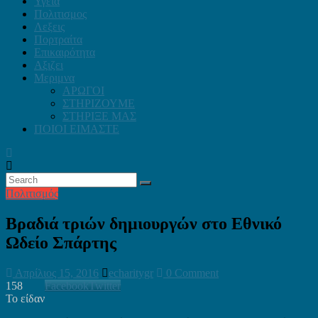
Υγεία
Πολιτισμος
Λεξεις
Πορτραίτα
Επικαιρότητα
Αξιζει
Μεριμνα
ΑΡΩΓΟΙ
ΣΤΗΡΙΖΟΥΜΕ
ΣΤΗΡΙΞΕ ΜΑΣ
ΠΟΙΟΙ ΕΙΜΑΣΤΕ
Πολιτισμός
Βραδιά τριών δημιουργών στο Εθνικό
Ωδείο Σπάρτης
Απρίλιος 15, 2016
echaritygr
0 Comment
158
Facebook
Twitter
Το είδαν