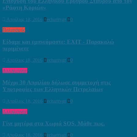
Ενίσχυση του Ελληνικού Ερυθρού Σταυρού από τον
«Ράφτη Κυριών»
Απρίλιος 18, 2016
echaritygr
0
Πολιτισμός
Είδαμε και εμπνεόμαστε: EXIT - Παρακαλώ
περιμένετε
Απρίλιος 18, 2016
echaritygr
0
Αλληλεγγύη
Μέχρι 30 Απριλίου δήλωσε συμμετοχή στις
Υποτροφίες των Ελληνικών Πετρελαίων
Απρίλιος 18, 2016
echaritygr
0
Αλληλεγγύη
Γίνε μητέρα στα Χωριά SOS. Μάθε πως.
Απρίλιος 18, 2016
echaritygr
0