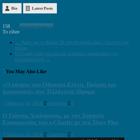
Bio
Latest Posts
158
Facebook
Twitter
Το είδαν
←
Party για το Room 39 στη Θεσσαλονίκη / Άστεγοι της
πόλης
Οι Gadjo Dilo για μία και μοναδική παράσταση στη
Θεσσαλονίκη!
→
You May Also Like
«Ο κόσμος του Οδυσσέα Ελύτη. Ποίηση και
ζωγραφική» στο Τελλόγλειο Ίδρυμα
Μάρτιος 18, 2016
echaritygr
0
Ο Γιάννης Λεκόπουλος, με την Χορηγία
Επικοινωνίας του e-Charity.gr στο Ίλιον Plus
Μάρτιος 16, 2016
echaritygr
0