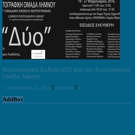
Φωτογραφική Έκθεση ΔΥΟ από την Φωτογραφική
Ομάδα Λήμνου
Φεβρουάριος 23, 2016
echaritygr
0
AddBox