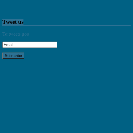
Tweet us
Τα tweets μου