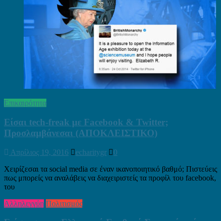
Επικαιρότητα
Είσαι tech-freak με Facebook & Twitter;
Προσλαμβάνεσαι (ΑΠΟΚΛΕΙΣΤΙΚΟ)
Απρίλιος 19, 2016
echaritygr
0
Χειρίζεσαι τα social media σε έναν ικανοποιητικό βαθμό; Πιστεύεις
πως μπορείς να αναλάβεις να διαχειριστείς τα προφίλ του facebook,
του
Αλληλεγγύη
Πολιτισμός