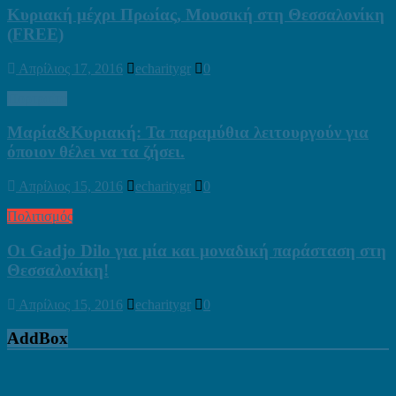
Κυριακή μέχρι Πρωίας, Μουσική στη Θεσσαλονίκη
(FREE)
Απρίλιος 17, 2016
echaritygr
0
Πορτραίτα
Μαρία&Κυριακή: Τα παραμύθια λειτουργούν για
όποιον θέλει να τα ζήσει.
Απρίλιος 15, 2016
echaritygr
0
Πολιτισμός
Οι Gadjo Dilo για μία και μοναδική παράσταση στη
Θεσσαλονίκη!
Απρίλιος 15, 2016
echaritygr
0
AddBox