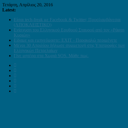
Τετάρτη, Απρίλιος 20, 2016
Latest:
Είσαι tech-freak με Facebook & Twitter; Προσλαμβάνεσαι
(ΑΠΟΚΛΕΙΣΤΙΚΟ)
Ενίσχυση του Ελληνικού Ερυθρού Σταυρού από τον «Ράφτη
Κυριών»
Είδαμε και εμπνεόμαστε: EXIT - Παρακαλώ περιμένετε
Μέχρι 30 Απριλίου δήλωσε συμμετοχή στις Υποτροφίες των
Ελληνικών Πετρελαίων
Γίνε μητέρα στα Χωριά SOS. Μάθε πως.