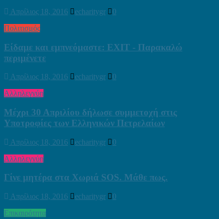
Απρίλιος 18, 2016
echaritygr
0
Πολιτισμός
Είδαμε και εμπνεόμαστε: EXIT - Παρακαλώ
περιμένετε
Απρίλιος 18, 2016
echaritygr
0
Αλληλεγγύη
Μέχρι 30 Απριλίου δήλωσε συμμετοχή στις
Υποτροφίες των Ελληνικών Πετρελαίων
Απρίλιος 18, 2016
echaritygr
0
Αλληλεγγύη
Γίνε μητέρα στα Χωριά SOS. Μάθε πως.
Απρίλιος 18, 2016
echaritygr
0
Επικαιρότητα