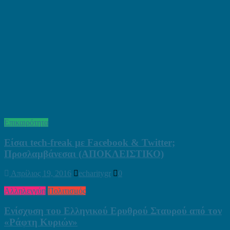
Επικαιρότητα
Είσαι tech-freak με Facebook & Twitter;
Προσλαμβάνεσαι (ΑΠΟΚΛΕΙΣΤΙΚΟ)
Απρίλιος 19, 2016
echaritygr
0
Αλληλεγγύη
Πολιτισμός
Ενίσχυση του Ελληνικού Ερυθρού Σταυρού από τον
«Ράφτη Κυριών»