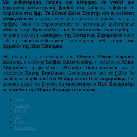
Με μυθιστόρημα, ποίηση και κόσμημα, θα ντυθεί μια
ξεχωριστή καλλιτεχνική βραδιά στη Σπάρτη, Σάββατο 16
Απριλίου στις 8μμ.
Το Εθνικό Ωδείο Σπάρτης και οι εκδόσεις
«Ινφογνώμων»
διοργανώνουν μια πολιτιστική βραδιά σε τρεις
πράξεις, όπου θα παρουσιαστούν το αστυνομικό μυθιστόρημα
«Φόνοι στην Κρυστάλλη» του Κωνσταντίνου Ιωακειμίδη
, η
ποιητική συλλογή
«Απόηχοι» της Κατερίνας Ζαχαριάδου
και η
έκθεση εικαστικού-θεατρικού κοσμήματος
«Η πέτρα του
Ορμούζ» της Λίας Μπάρμπα.
Θα μιλήσουν η διευθύντρια του
Εθνικού Ωδείου Κυριακή
Χελιώτη
, ο εκδότης
Σάββας Καλεντερίδης
, η φιλόλογος
Αλίκη
Αβραμίδου
, η φιλόλογος
Μεταξία Παπαποστόλου
και ο
φιλόλογος
Χάρης Βασιλάκος
. Αποσπάσματα από τα βιβλία θα
διαβάσουν οι
ηθοποιοί Λία Μπάρμπα και Πωλ Ζαχαριάδης.
Στο
μουσικό μέρος της βραδιάς θα
τραγουδήσει ο Πωλ Ζαχαριάδης
με συνοδεία την Μαρία Βελμάχου στο πιάνο.
Tweet
Share
0
Reddit
+1
Pocket
LinkedIn
0