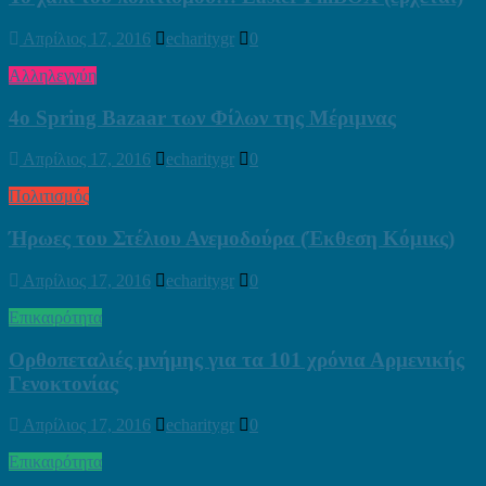
Απρίλιος 17, 2016
echaritygr
0
Αλληλεγγύη
4ο Spring Bazaar των Φίλων της Μέριμνας
Απρίλιος 17, 2016
echaritygr
0
Πολιτισμός
Ήρωες του Στέλιου Ανεμοδούρα (Έκθεση Κόμικς)
Απρίλιος 17, 2016
echaritygr
0
Επικαιρότητα
Ορθοπεταλιές μνήμης για τα 101 χρόνια Αρμενικής
Γενοκτονίας
Απρίλιος 17, 2016
echaritygr
0
Επικαιρότητα