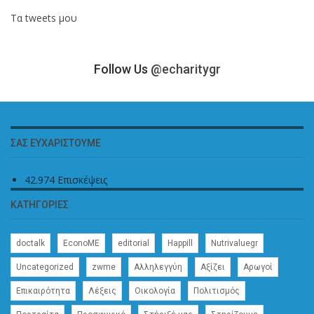
Τα tweets μου
Follow Us
@echaritygr
ΣΑΣ ΕΥΧΑΡΙΣΤΟΎΜΕ
42.974 Επισκέψεις
ΚΑΤΗΓΟΡΊΕΣ
doctalk
EconoME
editorial
Happill
Nutrivaluegr
Uncategorized
zwme
Αλληλεγγύη
Αξίζει
Αρωγοί
Επικαιρότητα
Λέξεις
Οικολογία
Πολιτισμός