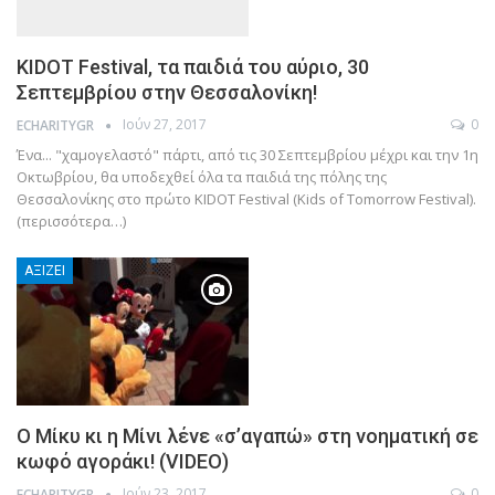
KIDOT Festival, τα παιδιά του αύριο, 30
Σεπτεμβρίου στην Θεσσαλονίκη!
Ιούν 27, 2017
0
ECHARITYGR
Ένα... "χαμογελαστό" πάρτι, από τις 30 Σεπτεμβρίου μέχρι και την 1η
Οκτωβρίου, θα υποδεχθεί όλα τα παιδιά της πόλης της
Θεσσαλονίκης στο πρώτο KIDOT Festival (Kids of Tomorrow Festival).
(περισσότερα…)
ΑΞΊΖΕΙ
Ο Μίκυ κι η Μίνι λένε «σ’αγαπώ» στη νοηματική σε
κωφό αγοράκι! (VIDEO)
Ιούν 23, 2017
0
ECHARITYGR