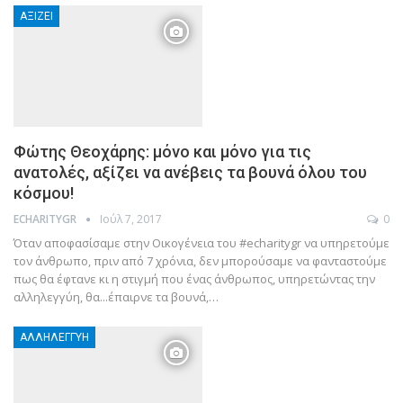
ΑΞΊΖΕΙ
Φώτης Θεοχάρης: μόνο και μόνο για τις
ανατολές, αξίζει να ανέβεις τα βουνά όλου του
κόσμου!
Ιούλ 7, 2017
0
ECHARITYGR
Όταν αποφασίσαμε στην Οικογένεια του #echaritygr να υπηρετούμε
τον άνθρωπο, πριν από 7 χρόνια, δεν μπορούσαμε να φανταστούμε
πως θα έφτανε κι η στιγμή που ένας άνθρωπος, υπηρετώντας την
αλληλεγγύη, θα...έπαιρνε τα βουνά,…
ΑΛΛΗΛΕΓΓΎΗ