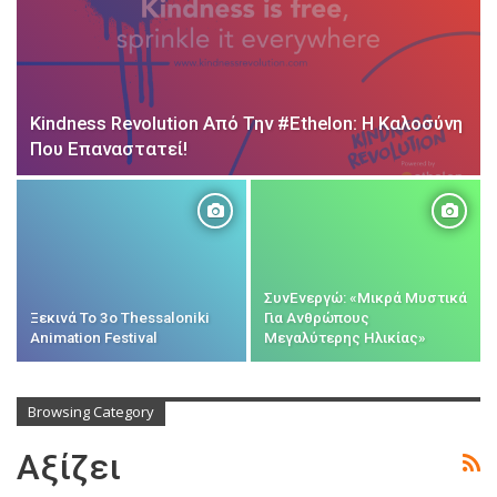
Kindness Revolution Από Την #ethelon: Η Καλοσύνη
Που Επαναστατεί!
ΣυνΕνεργώ: «Μικρά Μυστικά
Ξεκινά Το 3ο Thessaloniki
Για Ανθρώπους
Animation Festival
Μεγαλύτερης Ηλικίας»
Browsing Category
Αξίζει