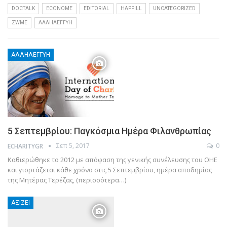
DOCTALK
ECONOME
EDITORIAL
HAPPILL
UNCATEGORIZED
ZWME
ΑΛΛΗΛΕΓΓΎΗ
ΑΛΛΗΛΕΓΓΎΗ
5 Σεπτεμβρίου: Παγκόσμια Ημέρα Φιλανθρωπίας
Σεπ 5, 2017
0
ECHARITYGR
Καθιερώθηκε το 2012 με απόφαση της γενικής συνέλευσης του ΟΗΕ
και γιορτάζεται κάθε χρόνο στις 5 Σεπτεμβρίου, ημέρα αποδημίας
της Μητέρας Τερέζας, (περισσότερα…)
ΑΞΊΖΕΙ