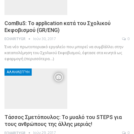
ComBuS: Το application κατά του Σχολικού
Εκφοβισμού (GR/ENG)
Ιούν 30, 2017
0
ECHARITYGR
Ένα νέο πρωτοποριακό εργαλείο που μπορεί να συμβάλλει στην
καταπολέμηση του Σχολικού Εκφοβισμού, έφτασε στα κινητά ως
εφαρμογή (περισσότερα…)
ΑΛΛΗΛΕΓΓΎΗ
Τάσσος Σμετόπουλος: Το μυαλό του STEPS για
τους ανθρώπους της άλλης μεριάς!
Ιούν 29, 2017
0
ECHARITYGR