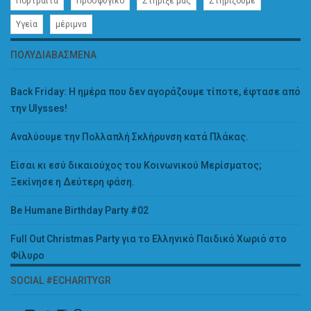
Πορτραίτα
Προσφυγικό
Στήριξέ μας
Στηρίζουμε
Υγεία
μέριμνα
ΠΟΛΥΔΙΑΒΑΣΜΈΝΑ
Back Friday: H ημέρα που δεν αγοράζουμε τίποτε, έφτασε από
την Ulysses!
Αναλύουμε την Πολλαπλή Σκλήρυνση κατά Πλάκας.
Είσαι κι εσύ δικαιούχος του Κοινωνικού Μερίσματος;
Ξεκίνησε η Δεύτερη φάση.
Be Humane Birthday Party #02
Full Out Christmas Party για το Ελληνικό Παιδικό Χωριό στο
Φίλυρο
SOCIAL #ECHARITYGR