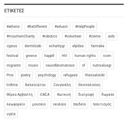
ΕΤΙΚΈΤΕΣ
#athens
#BeDifferent
#eduact
#HelpPeople
#mountainCharity
#robotics
#volunteer
#zwme
aids
cyprus
dermitzaki
echaritygr
elpidas
farmaka
festival
greece
happill
HIV
human rights
icom
migrants
music
neurofibromatosis
nf
nutrivaluegr
Pnoi
poetry
psychology
refugees
thessaloniki
trofima
Βελεσιώτου
Ζουγανέλη
Θεσσαλονίκη
Μίρκα Αρβανίτη
ΟΑΣΑ
Φωτεινή
διατροφή
δωρεάν
λεωφορείο
μουσείο
νεολαία
παιδεία
πολιτισμός
υγεία