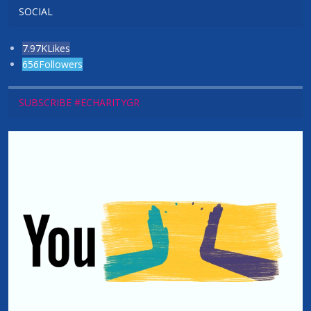
SOCIAL
7.97K
Likes
656
Followers
SUBSCRIBE #ECHARITYGR