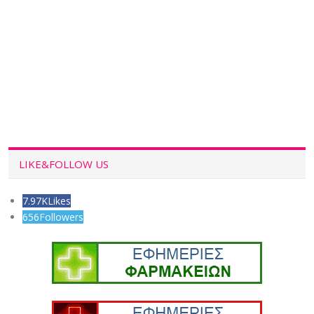
LIKE&FOLLOW US
7.97K
Likes
656
Followers